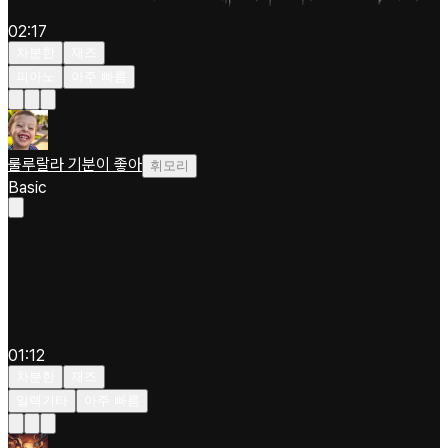
02:17
차분한
재즈
피아노
아주 빠름
룰루랄라 기분이 좋아
휘모리
Basic
01:12
차분한
재즈
일렉기타
아주 빠름