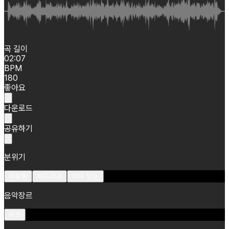
곡 길이
02:07
BPM
180
좋아요
다운로드
공유하기
분위기
차분한
부드러운
여유 있는
음악장르
재즈