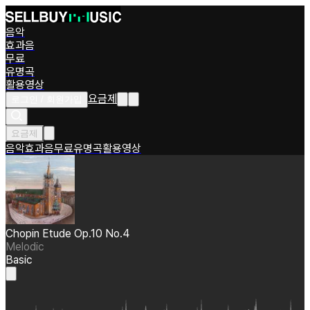
음악
효과음
무료
유명곡
활용영상
요금제
로그인 / 회원가입
요금제
음악
효과음
무료
유명곡
활용영상
Chopin Etude Op.10 No.4
Melodic
Basic