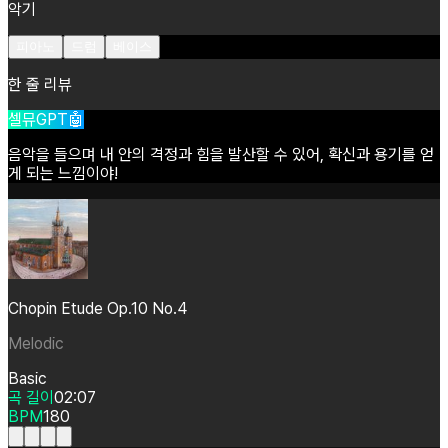
악기
피아노
드럼
베이스
한 줄 리뷰
셀뮤GPT🤖
음악을
들으며
내
안의
격정과
힘을
발산할
수
있어,
확신과
용기를
얻
게
되는
느낌이야!
Chopin Etude Op.10 No.4
Melodic
Basic
곡 길이
02:07
BPM
180