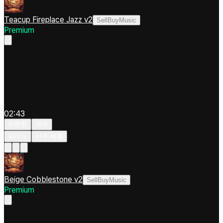
Teacup Fireplace Jazz v2
SellBuyMusic
Premium
02:43
차분한
재즈
피아노
아주 빠름
Beige Cobblestone v2
SellBuyMusic
Premium