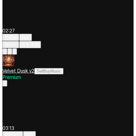
02:27
차분한
재즈
피아노
아주 빠름
Velvet Dusk v2
SellBuyMusic
Premium
03:13
몽환적인
재즈