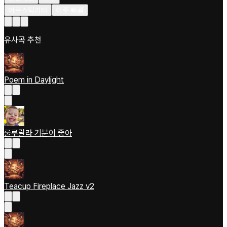
어쿠스틱기타
아주 빠름
유사곡 추천
Poem in Daylight
룰루랄라 기분이 좋아
Teacup Fireplace Jazz v2