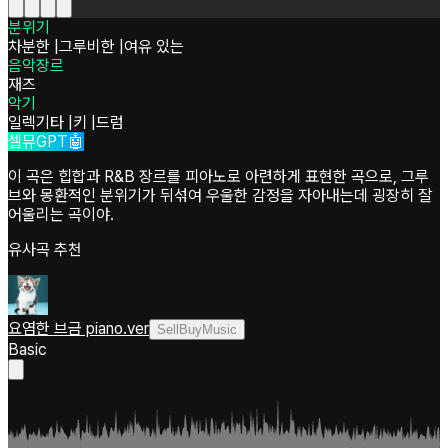
분위기
차분한
|
그루비한
|
여유 있는
음악장르
재즈
악기
일렉기타
|
키
|
드럼
셀뮤GPT🤖
이 곡은 힙합과 R&B 장르를 피아노로 아련하게 표현한 곡으로, 그루
브와 몽환적인 분위기가 뒤섞여 우울한 감정을 자아내는데 굉장히 잘
어울리는 곡이야.
유사곡 추천
요염한 브금 piano.ver
SellBuyMusic
Basic