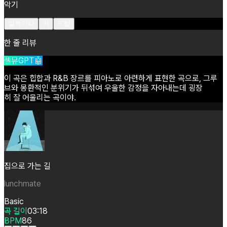
악기
일렉기타
키
드럼
한 줄 리뷰
셀뮤GPT🤖
이
곡은
힙합과
R&B
장르를
피아노로
아련하게
표현한
곡으로,
그루
브와
몽환적인
분위기가
뒤섞여
우울한
감정을
자아내는데
굉장
히
잘
어울리는
곡이야.
집으로 가는 길
lunchmate
Basic
곡 길이
03:18
BPM
86