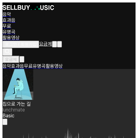
음악
효과음
무료
유명곡
활용영상
요금제
로그인 / 회원가입
요금제
음악
효과음
무료
유명곡
활용영상
집으로 가는 길
lunchmate
Basic