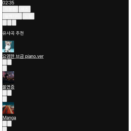
02:35
차분한
재즈
일렉기타
느림
유사곡 추천
요염한 브금 piano.ver
불면증
Manga