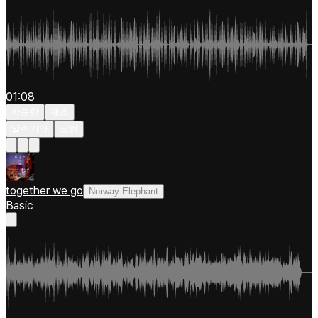
01:08
차분한
재즈
일렉기타
느림
together we go
Norway Elephant
Basic