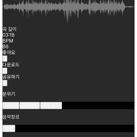
곡 길이
03:18
BPM
86
좋아요
다운로드
공유하기
분위기
차분한
그루비한
여유 있는
음악장르
재즈