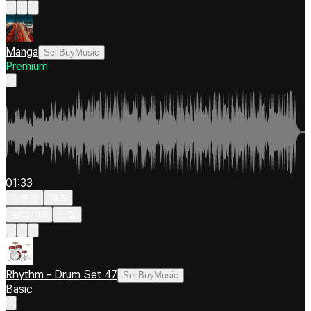
Manga
SellBuyMusic
Premium
01:33
차분한
재즈
일렉기타
느림
Rhythm - Drum Set 47
SellBuyMusic
Basic