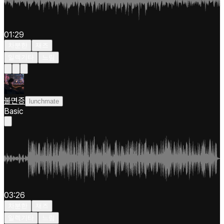
01:29
차분한
재즈
일렉기타
느림
불면증
lunchmate
Basic
03:26
차분한
재즈
일렉기타
느림