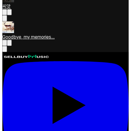
씨앗
Goodbye, my memories...