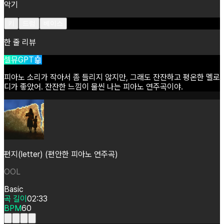
악기
키
드럼
베이스
한 줄 리뷰
셀뮤GPT🤖
피아노
소리가
작아서
좀
들리지
않지만,
그래도
잔잔하고
평온한
멜로
디가
좋았어.
잔잔한
느낌이
물씬
나는
피아노
연주곡이야.
편지(letter) (편안한 피아노 연주곡)
OOL
Basic
곡 길이
02:33
BPM
60