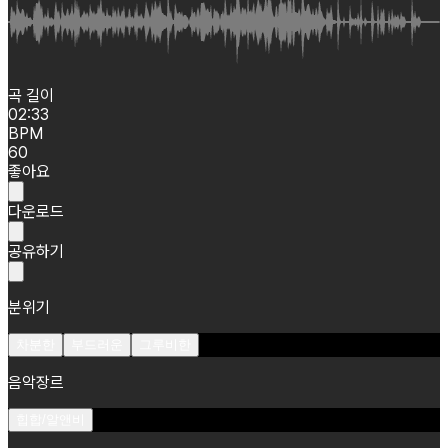
곡 길이
02:33
BPM
60
좋아요
다운로드
공유하기
분위기
차분한
부드러운
그루비한
음악장르
힙합/알앤비