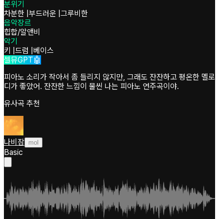
분위기
차분한
|
부드러운
|
그루비한
음악장르
힙합/알앤비
악기
키
|
드럼
|
베이스
셀뮤GPT🤖
피아노 소리가 작아서 좀 들리지 않지만, 그래도 잔잔하고 평온한 멜로
디가 좋았어. 잔잔한 느낌이 물씬 나는 피아노 연주곡이야.
유사곡 추천
나비잠
mol
Basic