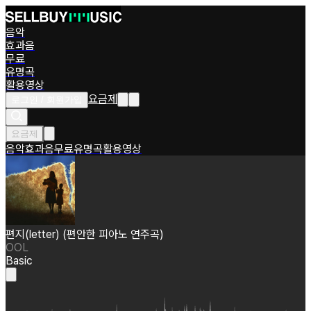
음악
효과음
무료
유명곡
활용영상
요금제
로그인 / 회원가입
요금제
음악
효과음
무료
유명곡
활용영상
편지(letter) (편안한 피아노 연주곡)
OOL
Basic