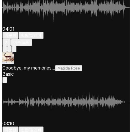
04:01
차분한
힙합/알앤비
키
아주 느림
Goodbye, my memories...
Matilda Rose
Basic
03:10
차분한
힙합/알앤비