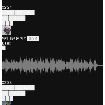
02:24
차분한
힙합/알앤비
키
아주 느림
녹아내린 눈 처럼
JHYM
Basic
02:38
차분한
힙합/알앤비
키
아주 느림