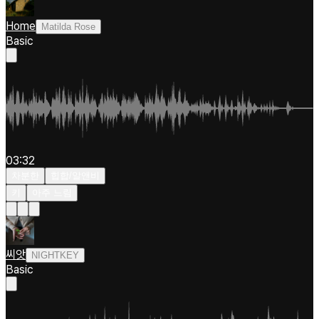
Home
Matilda Rose
Basic
03:32
차분한
힙합/알앤비
키
아주 느림
씨앗
NIGHTKEY
Basic