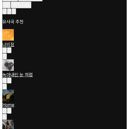
키
아주 느림
유사곡 추천
나비잠
녹아내린 눈 처럼
Home