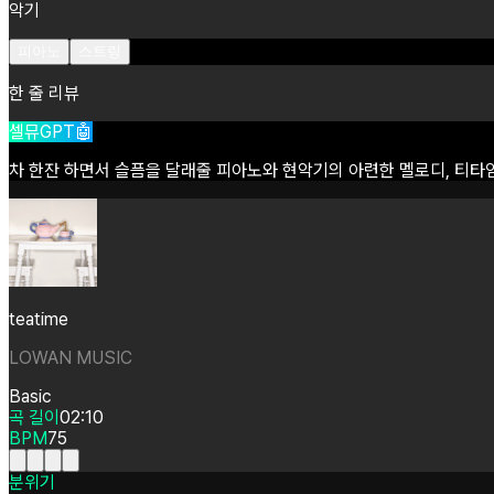
악기
피아노
스트링
한 줄 리뷰
셀뮤GPT🤖
차
한잔
하면서
슬픔을
달래줄
피아노와
현악기의
아련한
멜로디,
티타
teatime
LOWAN MUSIC
Basic
곡 길이
02:10
BPM
75
분위기