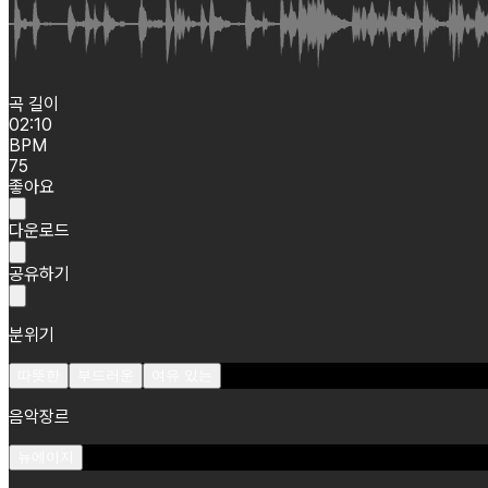
곡 길이
02:10
BPM
75
좋아요
다운로드
공유하기
분위기
따뜻한
부드러운
여유 있는
음악장르
뉴에이지