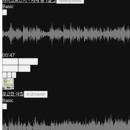
차이코프스키 - 사계 중 1월_2
SellBuyMusic
Basic
00:47
따뜻한
뉴에이지
피아노
느림
포근한 아침
브금master
Basic