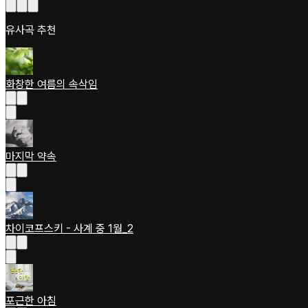
유사곡 추천
화창한 여름의 속삭임
마지막 약속
차이코프스키 - 사계 중 1월_2
포근한 아침