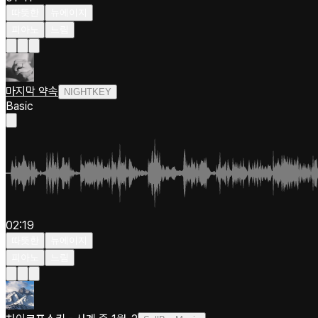
따뜻한
뉴에이지
피아노
느림
마지막 약속
NIGHTKEY
Basic
02:19
따뜻한
뉴에이지
피아노
느림