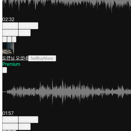
02:32
따뜻한
뉴에이지
피아노
느림
도련님 오셨네
SellBuyMusic
Premium
01:57
따뜻한
뉴에이지
피아노
느림