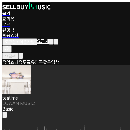
음악
효과음
무료
유명곡
활용영상
요금제
로그인 / 회원가입
요금제
음악
효과음
무료
유명곡
활용영상
teatime
LOWAN MUSIC
Basic