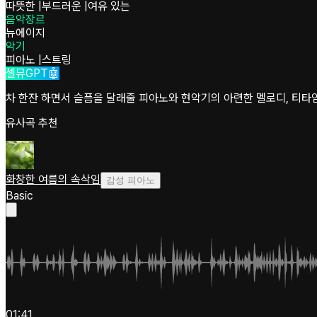
따뜻한
|
부드러운
|
여유 있는
음악장르
뉴에이지
악기
피아노
|
스트링
셀뮤GPT🤖
차 한잔 하면서 슬픔을 달래줄 피아노와 현악기의 아련한 멜로디, 티타
유사곡 추천
화창한 여름의 속삭임
감성 피아노
Basic
01:41