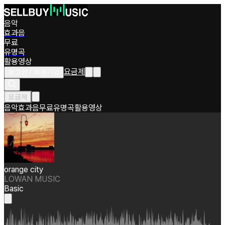
음악
효과음
무료
유명곡
활용영상
요금제
로그인 / 회원가입
요금제
음악
효과음
무료
유명곡
활용영상
orange city
LOWAN MUSIC
Basic