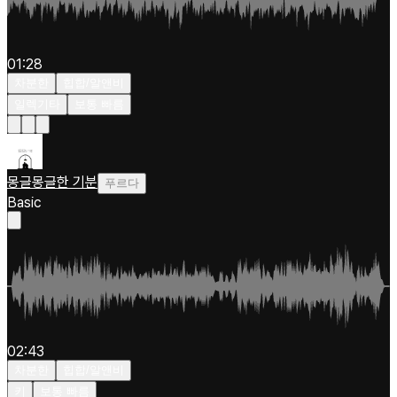
01:28
차분한
힙합/알앤비
일렉기타
보통 빠름
몽글몽글한 기분
푸르다
Basic
02:43
차분한
힙합/알앤비
키
보통 빠름