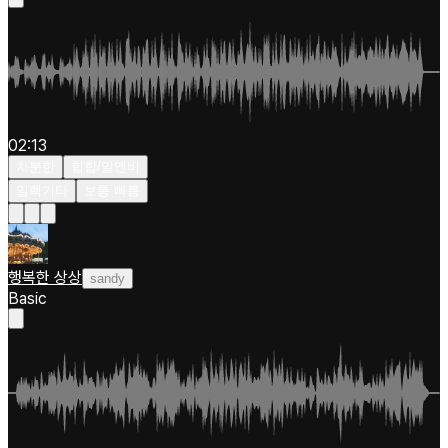
02:13
차분한
힙합/알앤비
일렉기타
보통 빠름
행복한 상상
sandy
Basic