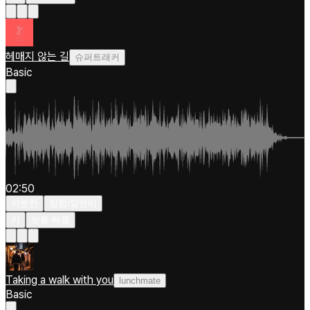
헤매지 않는 길
슈퍼트래커
Basic
02:50
차분한
힙합/알앤비
키
보통 빠름
Taking a walk with you
lunchmate
Basic