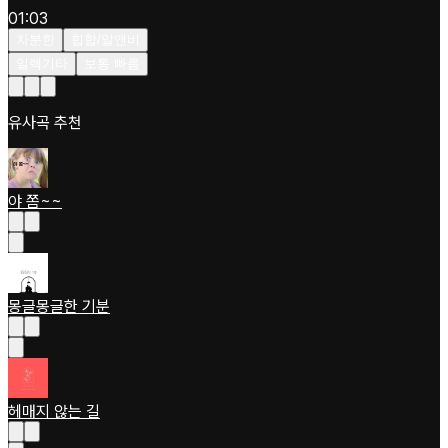
01:03
차분한
힙합/알앤비
일렉기타
보통 빠름
유사곡 추천
야 쫌~~
몽글몽글한 기분
헤매지 않는 길