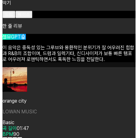
악기
드럼
베이스
한 줄 리뷰
셀뮤GPT🤖
이
음악은
중독성
있는
그루브와
몽환적인
분위기가
잘
어우러진
힙합
과
R&B의
조합이며,
드럼과
일렉기타,
신디사이저가
보통
빠른
템포
로
어우러져
로맨틱하면서도
혹독한
느낌을
전달한다.
orange city
LOWAN MUSIC
Basic
곡 길이
01:47
BPM
90