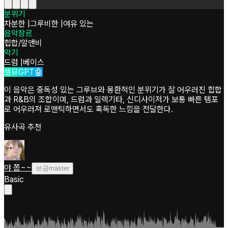
분위기
차분한
|
그루비한
|
여유 있는
음악장르
힙합/알앤비
악기
드럼
|
베이스
셀뮤GPT🤖
이 음악은 중독성 있는 그루브와 몽환적인 분위기가 잘 어우러진 힙합
과 R&B의 조합이며, 드럼과 일렉기타, 신디사이저가 보통 빠른 템포
로 어우러져 로맨틱하면서도 혹독한 느낌을 전달한다.
유사곡 추천
야 쫌~~
브금master
Basic