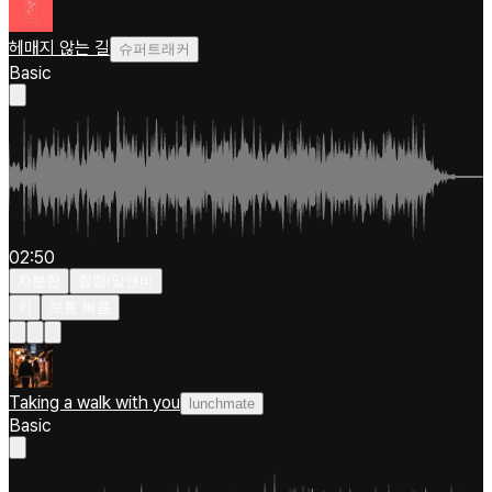
헤매지 않는 길
슈퍼트래커
Basic
02:50
차분한
힙합/알앤비
키
보통 빠름
Taking a walk with you
lunchmate
Basic