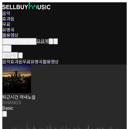
음악
효과음
무료
유명곡
활용영상
요금제
로그인 / 회원가입
요금제
음악
효과음
무료
유명곡
활용영상
퇴근시간 저녁노을
SHANGS
Basic