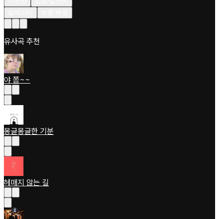
차분한
힙합/알앤비
일렉기타
보통 빠름
유사곡 추천
야 쫌~~
몽글몽글한 기분
헤매지 않는 길