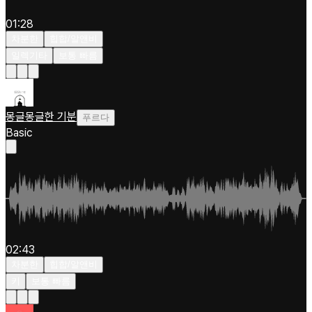
01:28
차분한
힙합/알앤비
일렉기타
보통 빠름
몽글몽글한 기분
푸르다
Basic
02:43
차분한
힙합/알앤비
키
보통 빠름