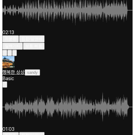
02:13
차분한
힙합/알앤비
일렉기타
보통 빠름
행복한 상상
sandy
Basic
01:03