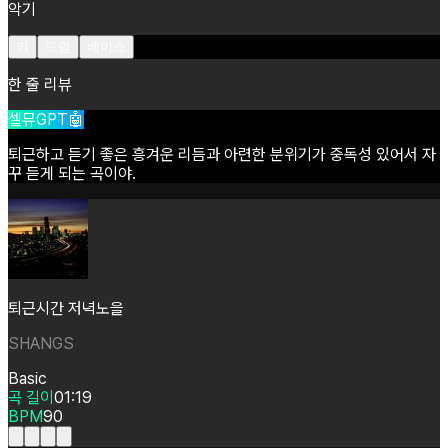
악기
키
드럼
베이스
한 줄 리뷰
셀뮤GPT🤖
퇴근하고
듣기
좋은
흥겨운
리듬과
아련한
분위기가
중독성
있어서
자
꾸
듣게
되는
곡이야.
퇴근시간 저녁노을
SHANGS
Basic
곡 길이
01:19
BPM
90