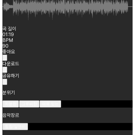
곡 길이
01:19
BPM
90
좋아요
다운로드
공유하기
분위기
차분한
그루비한
여유 있는
음악장르
힙합/알앤비