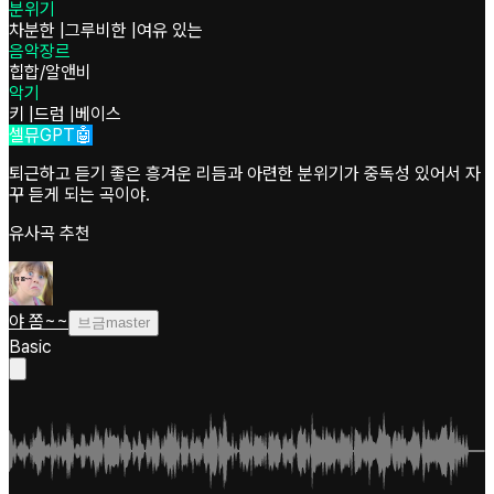
분위기
차분한
|
그루비한
|
여유 있는
음악장르
힙합/알앤비
악기
키
|
드럼
|
베이스
셀뮤GPT🤖
퇴근하고 듣기 좋은 흥겨운 리듬과 아련한 분위기가 중독성 있어서 자
꾸 듣게 되는 곡이야.
유사곡 추천
야 쫌~~
브금master
Basic