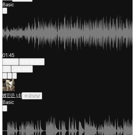
Basic
01:45
차분한
힙합/알앤비
키
보통 빠름
범인은 너!
브금냠냠
Basic