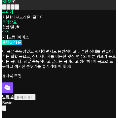
BPM
91
분위기
차분한
|
부드러운
|
로파이
음악장르
힙합/알앤비
악기
키
|
드럼
|
베이스
셀뮤GPT🤖
이 곡은 중독성있고 섹시하면서도 몽환적이고 나른한 상태를 만들어
주는 힙합 곡으로, 신디사이저를 이용한 멋진 연주와 빠른 템포가 돋보
이는 곡이다. 정말 중독적이고 끌리는 곡이라고 생각해! 이 곡으로 느
긋하고 섹시한 분위기를 즐기기에 딱 좋아!
유사곡 추천
밤의 숲
슈퍼트래커
Basic