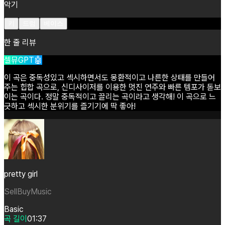
악기
키
드럼
베이스
한 줄 리뷰
셀뮤GPT🤖
이
곡은
중독성있고
섹시하면서도
몽환적이고
나른한
상태를
만들어
주는
힙합
곡으로,
신디사이저를
이용한
멋진
연주와
빠른
템포가
돋보
이는
곡이다.
정말
중독적이고
끌리는
곡이라고
생각해!
이
곡으로
느
긋하고
섹시한
분위기를
즐기기에
딱
좋아!
pretty girl
SellBuyMusic
Basic
곡 길이
01:37