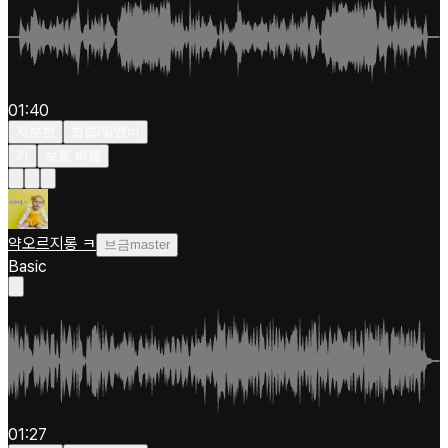
01:40
차분한
힙합/알앤비
키
보통 빠름
약오르지롱 ㅋ
브금master
Basic
01:27