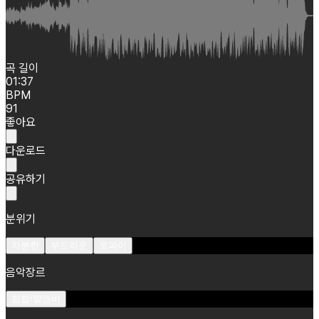
곡 길이
01:37
BPM
91
좋아요
다운로드
공유하기
분위기
차분한
부드러운
로파이
음악장르
힙합/알앤비