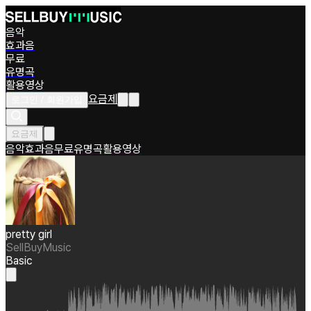
음악
효과음
무료
유명곡
활용영상
요금제
로그인 / 회원가입
요금제
음악
효과음
무료
유명곡
활용영상
pretty girl
SellBuyMusic
Basic