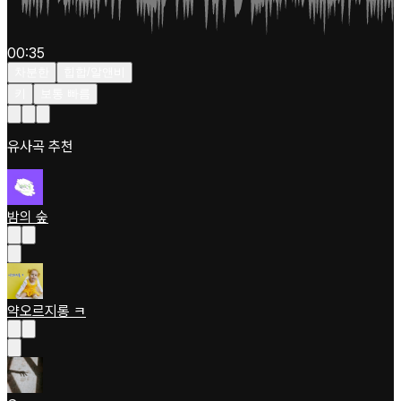
00:35
차분한
힙합/알앤비
키
보통 빠름
유사곡 추천
밤의 숲
약오르지롱 ㅋ