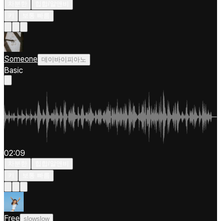
차분한
힙합/알앤비
키
보통 빠름
Someone
데이바이피아노
Basic
02:09
차분한
힙합/알앤비
키
보통 빠름
Free
slowslow