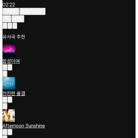
02:22
차분한
힙합/알앤비
키
빠름
유사곡 추천
함성이여
잔잔한 물결
Afternoon Sunshine