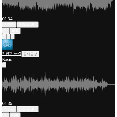
01:34
차분한
힙합/알앤비
키
빠름
잔잔한 물결
꿈의공장
Basic
01:35
차분한
힙합/알앤비
키
빠름