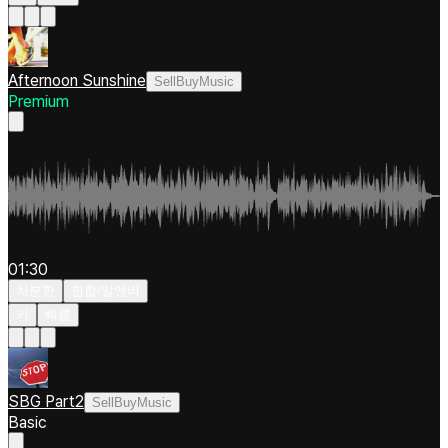
Afternoon Sunshine
SellBuyMusic
Premium
01:30
차분한
힙합/알앤비
키
빠름
SBG Part2
SellBuyMusic
Basic