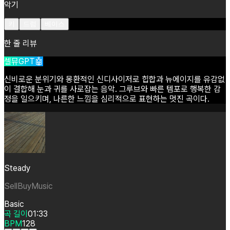
악기
키
드럼
베이스
한 줄 리뷰
셀뮤GPT🤖
신비로운
분위기와
몽환적인
신디사이저로
힙합과
뉴에이지를
유감없
이
결합해
눈과
귀를
사로잡는
음악.
그루브와
빠른
템포로
행복한
감
정을
일으키며,
나른한
느낌을
심리적으로
표현하는
멋진
곡이다.
Steady
SellBuyMusic
Basic
곡 길이
01:33
BPM
128