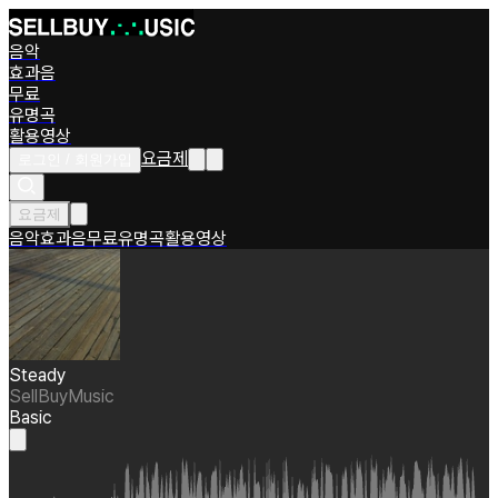
음악
효과음
무료
유명곡
활용영상
요금제
로그인 / 회원가입
요금제
음악
효과음
무료
유명곡
활용영상
Steady
SellBuyMusic
Basic