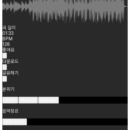
곡 길이
01:33
BPM
128
좋아요
다운로드
공유하기
분위기
차분한
부드러운
여유 있는
음악장르
힙합/알앤비