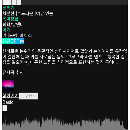
분위기
차분한
|
부드러운
|
여유 있는
음악장르
힙합/알앤비
악기
키
|
드럼
|
베이스
셀뮤GPT🤖
신비로운 분위기와 몽환적인 신디사이저로 힙합과 뉴에이지를 유감없
이 결합해 눈과 귀를 사로잡는 음악. 그루브와 빠른 템포로 행복한 감
정을 일으키며, 나른한 느낌을 심리적으로 표현하는 멋진 곡이다.
유사곡 추천
함성이여
모구뮤직
Basic