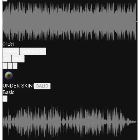
01:31
차분한
힙합/알앤비
키
빠름
UNDER SKIN!
DALID
Basic