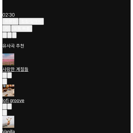
02:30
차분한
힙합/알앤비
키
보통 빠름
유사곡 추천
사랑한 계절들
lofi groove
Vanilla