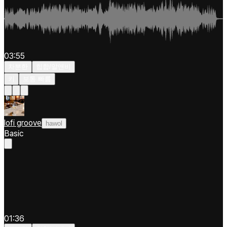
03:55
차분한
힙합/알앤비
키
보통 빠름
lofi groove
hawol
Basic
01:36