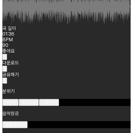
곡 길이
01:36
BPM
90
좋아요
다운로드
공유하기
분위기
차분한
부드러운
그루비한
음악장르
힙합/알앤비