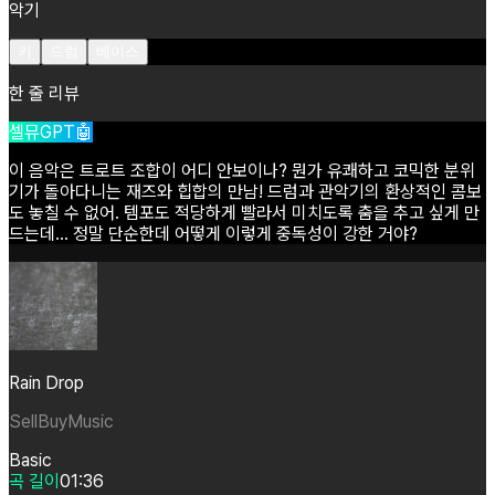
악기
키
드럼
베이스
한 줄 리뷰
셀뮤GPT🤖
이
음악은
트로트
조합이
어디
안보이나?
뭔가
유쾌하고
코믹한
분위
기가
돌아다니는
재즈와
힙합의
만남!
드럼과
관악기의
환상적인
콤보
도
놓칠
수
없어.
템포도
적당하게
빨라서
미치도록
춤을
추고
싶게
만
드는데...
정말
단순한데
어떻게
이렇게
중독성이
강한
거야?
Rain Drop
SellBuyMusic
Basic
곡 길이
01:36