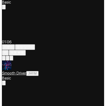
Basic
01:06
차분한
힙합/알앤비
키
보통 빠름
Smooth Driver
JHYM
Basic