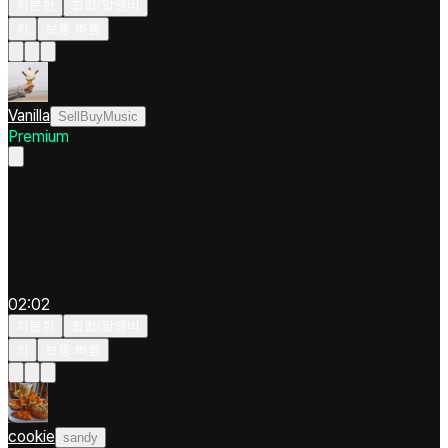
차분한
힙합/알앤비
키
보통 빠름
Vanilla
SellBuyMusic
Premium
02:02
차분한
힙합/알앤비
키
보통 빠름
cookie
sandy