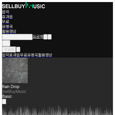
음악
효과음
무료
유명곡
활용영상
요금제
로그인 / 회원가입
요금제
음악
효과음
무료
유명곡
활용영상
Rain Drop
SellBuyMusic
Basic