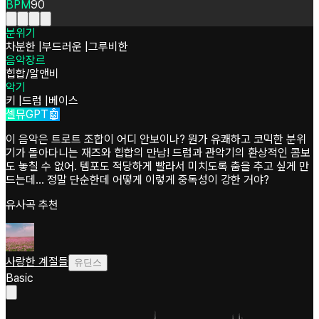
BPM
90
분위기
차분한
|
부드러운
|
그루비한
음악장르
힙합/알앤비
악기
키
|
드럼
|
베이스
셀뮤GPT🤖
이 음악은 트로트 조합이 어디 안보이나? 뭔가 유쾌하고 코믹한 분위
기가 돌아다니는 재즈와 힙합의 만남! 드럼과 관악기의 환상적인 콤보
도 놓칠 수 없어. 템포도 적당하게 빨라서 미치도록 춤을 추고 싶게 만
드는데... 정말 단순한데 어떻게 이렇게 중독성이 강한 거야?
유사곡 추천
사랑한 계절들
유딘스
Basic