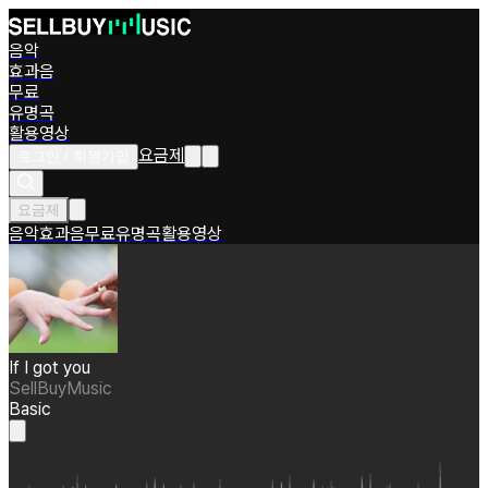
음악
효과음
무료
유명곡
활용영상
요금제
로그인 / 회원가입
요금제
음악
효과음
무료
유명곡
활용영상
If I got you
SellBuyMusic
Basic