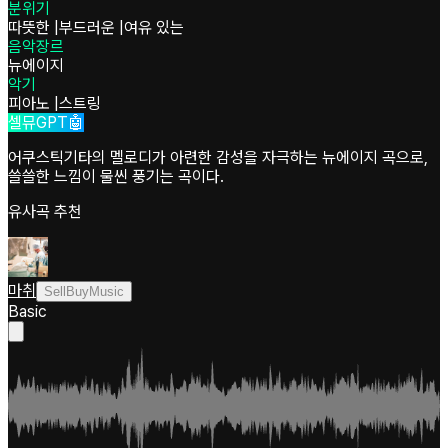
분위기
따뜻한
|
부드러운
|
여유 있는
음악장르
뉴에이지
악기
피아노
|
스트링
셀뮤GPT🤖
어쿠스틱기타의 멜로디가 아련한 감성을 자극하는 뉴에이지 곡으로,
쓸쓸한 느낌이 물씬 풍기는 곡이다.
유사곡 추천
마취
SellBuyMusic
Basic