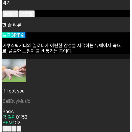
악기
피아노
스트링
한 줄 리뷰
셀뮤GPT🤖
어쿠스틱기타의
멜로디가
아련한
감성을
자극하는
뉴에이지
곡으
로,
쓸쓸한
느낌이
물씬
풍기는
곡이다.
If I got you
SellBuyMusic
Basic
곡 길이
01:53
BPM
102