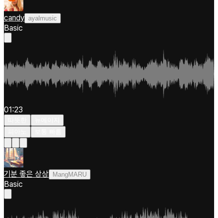
candy
ayalmusic
Basic
01:23
따뜻한
뉴에이지
피아노
보통 빠름
기분 좋은 상상
MangMARU
Basic