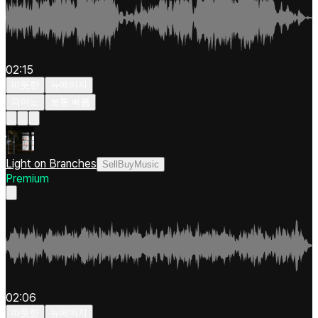
02:15
따뜻한
뉴에이지
피아노
보통 빠름
Light on Branches
SellBuyMusic
Premium
02:06
따뜻한
뉴에이지