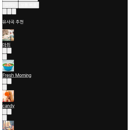
피아노
보통 빠름
유사곡 추천
마취
Fresh Morning
candy