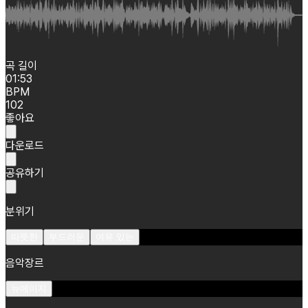
곡 길이
01:53
BPM
102
좋아요
다운로드
공유하기
분위기
따뜻한
부드러운
여유 있는
음악장르
뉴에이지