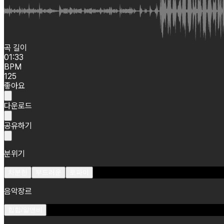
곡 길이
01:33
BPM
125
좋아요
다운로드
공유하기
분위기
차분한
부드러운
로파이
음악장르
힙합/알앤비