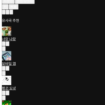
차분한
힙합/알앤비
키
빠름
유사곡 추천
너랑 나랑
모바일 앱
펭귄 도넛