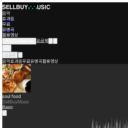
음악
효과음
무료
유명곡
활용영상
요금제
로그인 / 회원가입
요금제
음악
효과음
무료
유명곡
활용영상
soul food
SellBuyMusic
Basic