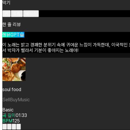
악기
키
드럼
베이스
한 줄 리뷰
셀뮤GPT🤖
이
노래는
밝고
경쾌한
분위기
속에
귀여운
느낌이
가득한데,
이국적인
서
박자가
빨라서
기분이
좋아지는
노래야!
soul food
SellBuyMusic
Basic
곡 길이
01:33
BPM
125