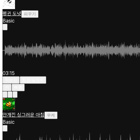
펭귄 도넛
피꾸기
Basic
03:15
차분한
힙합/알앤비
키
빠름
안개낀 싱그러운 아침
우케
Basic