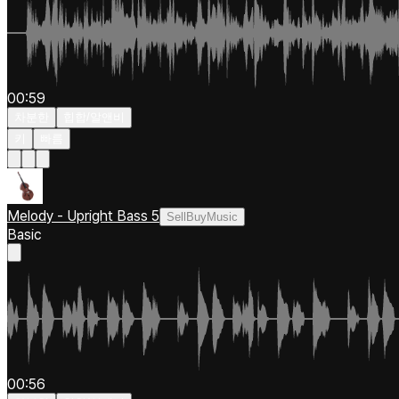
00:59
차분한
힙합/알앤비
키
빠름
Melody - Upright Bass 5
SellBuyMusic
Basic
00:56