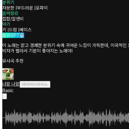
분위기
차분한
|
부드러운
|
로파이
음악장르
힙합/알앤비
악기
키
|
드럼
|
베이스
셀뮤GPT🤖
이 노래는 밝고 경쾌한 분위기 속에 귀여운 느낌이 가득한데, 이국적인 
박자가 빨라서 기분이 좋아지는 노래야!
유사곡 추천
너랑 나랑
데이바이피아노
Basic