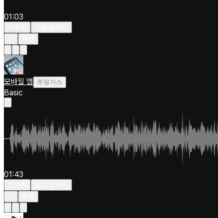
01:03
차분한
힙합/알앤비
키
빠름
모바일 앱
투핑거스
Basic
01:43
차분한
힙합/알앤비
키
빠름