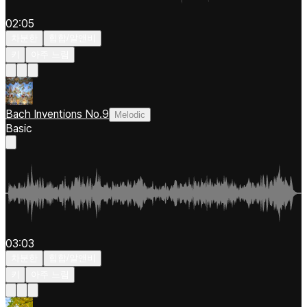
02:05
차분한
힙합/알앤비
키
아주 느림
Bach Inventions No.9
Melodic
Basic
03:03
차분한
힙합/알앤비
키
아주 느림