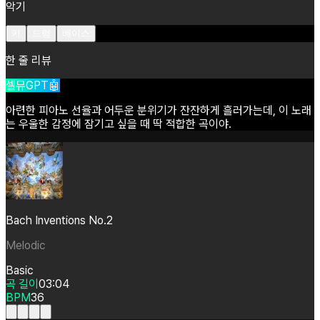
악기
키
드럼
베이스
한 줄 리뷰
셀뮤GPT🤖
아련한
피아노
선율과
어두운
분위기가
잔잔하게
흘러가는데,
이
노래
는
우울한
감정에
잠기고
싶을
때
딱
적합한
곡이야.
Bach Inventions No.2
Melodic
Basic
곡 길이
03:04
BPM
36