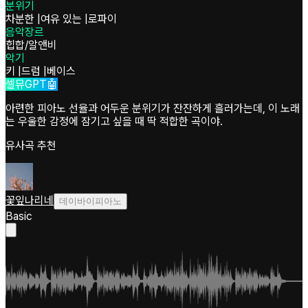
분위기
차분한
|
여유 있는
|
로파이
음악장르
힙합/알앤비
악기
키
|
드럼
|
베이스
셀뮤GPT🤖
아련한 피아노 선율과 어두운 분위기가 잔잔하게 흘러가는데, 이 노래
는 우울한 감정에 잠기고 싶을 때 딱 적합한 곡이야.
유사곡 추천
꽃잎나리네
데이바이피아노
Basic