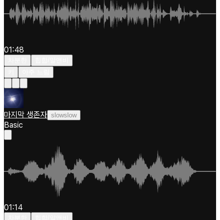
01:48
차분한
힙합/알앤비
키
아주 느림
마지막 생존자
slowslow
Basic
01:14
차분한
힙합/알앤비