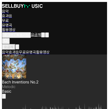
음악
효과음
무료
유명곡
활용영상
요금제
로그인 / 회원가입
요금제
음악
효과음
무료
유명곡
활용영상
Bach Inventions No.2
Melodic
Basic