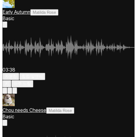
Early Autumn
Matilda Rose
Basic
03:38
차분한
힙합/알앤비
키
아주 느림
Chou needs Cheese
Matilda Rose
Basic