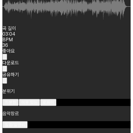
곡 길이
03:04
BPM
36
좋아요
다운로드
공유하기
분위기
차분한
여유 있는
로파이
음악장르
힙합/알앤비