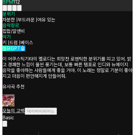
BPM
112
분위기
차분한
|
부드러운
|
여유 있는
음악장르
힙합/알앤비
악기
키
|
드럼
|
베이스
셀뮤GPT🤖
이 어쿠스틱기타의 멜로디는 희망찬 로맨틱한 분위기를 띠고 있어. 밝
고 경쾌한 느낌이 물씬 풍기는데, 보통 빠른 템포로 인디와 뉴에이지
음악을 좋아하는 사람들에게 좋을 거야. 이 노래는 정말로 기분이 좋아
지고 마음이 편안해지게 만들어줘.
유사곡 추천
오늘의 고백
데이바이피아노
Basic