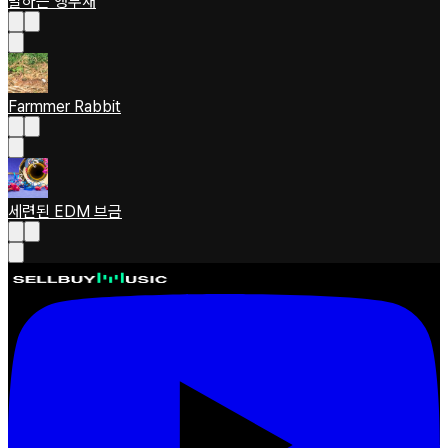
말하는 앵무새
Farmmer Rabbit
세련된 EDM 브금