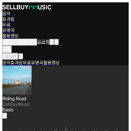
음악
효과음
무료
유명곡
활용영상
요금제
로그인 / 회원가입
요금제
음악
효과음
무료
유명곡
활용영상
Riding Road
SellBuyMusic
Basic