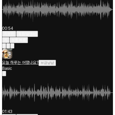
00:54
차분한
힙합/알앤비
키
보통 빠름
오늘 하루는 어땠나요?
브금냠냠
Basic
01:43