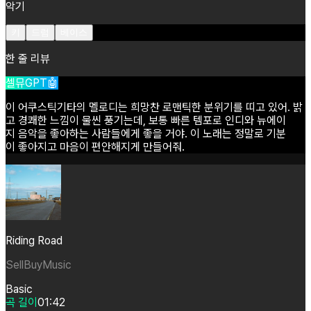
악기
키
드럼
베이스
한 줄 리뷰
셀뮤GPT🤖
이
어쿠스틱기타의
멜로디는
희망찬
로맨틱한
분위기를
띠고
있어.
밝
고
경쾌한
느낌이
물씬
풍기는데,
보통
빠른
템포로
인디와
뉴에이
지
음악을
좋아하는
사람들에게
좋을
거야.
이
노래는
정말로
기분
이
좋아지고
마음이
편안해지게
만들어줘.
Riding Road
SellBuyMusic
Basic
곡 길이
01:42