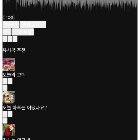
01:35
차분한
힙합/알앤비
키
보통 빠름
유사곡 추천
오늘의 고백
오늘 하루는 어땠나요?