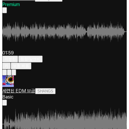
Premium
01:59
차분한
힙합/알앤비
키
보통 빠름
세련된 EDM 브금
SHANGS
Basic