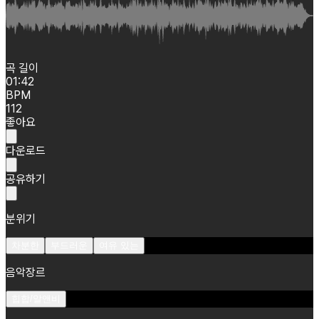
곡 길이
01:42
BPM
112
좋아요
다운로드
공유하기
분위기
차분한
부드러운
여유 있는
음악장르
힙합/알앤비