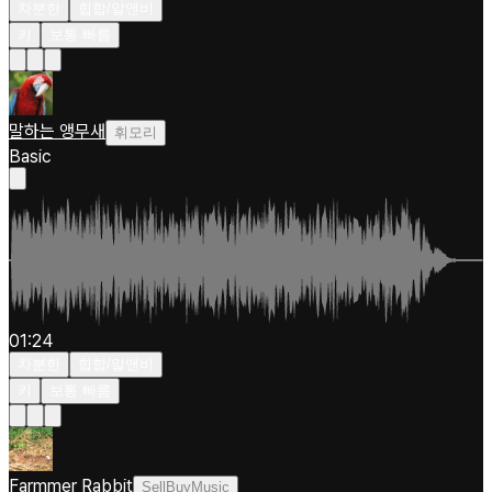
차분한
힙합/알앤비
키
보통 빠름
말하는 앵무새
휘모리
Basic
01:24
차분한
힙합/알앤비
키
보통 빠름
Farmmer Rabbit
SellBuyMusic