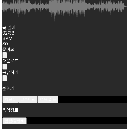
곡 길이
02:38
BPM
80
좋아요
다운로드
공유하기
분위기
차분한
그루비한
여유 있는
음악장르
힙합/알앤비