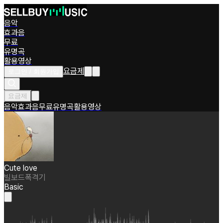
음악
효과음
무료
유명곡
활용영상
요금제
로그인 / 회원가입
요금제
음악
효과음
무료
유명곡
활용영상
Cute love
빌보드폭격기
Basic