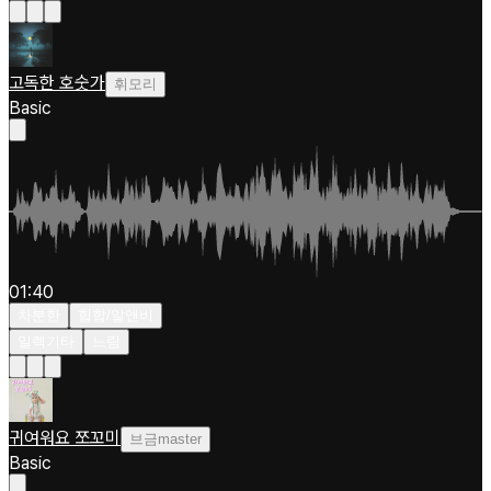
고독한 호숫가
휘모리
Basic
01:40
차분한
힙합/알앤비
일렉기타
느림
귀여워요 쪼꼬미
브금master
Basic