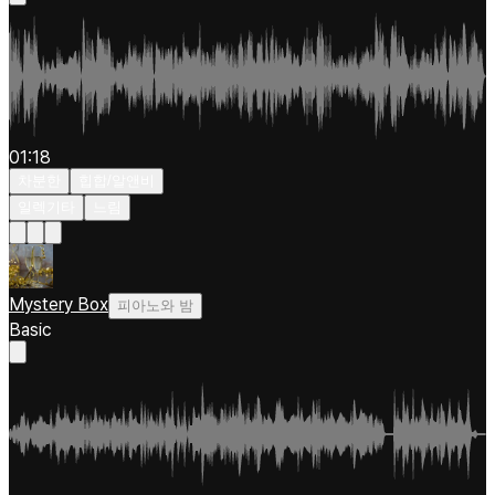
01:18
차분한
힙합/알앤비
일렉기타
느림
Mystery Box
피아노와 밤
Basic