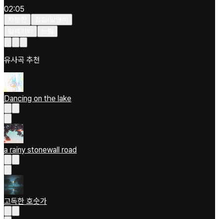
02:05
차분한
힙합/알앤비
일렉기타
느림
유사곡 추천
Dancing on the lake
a rainy stonewall road
고독한 호숫가