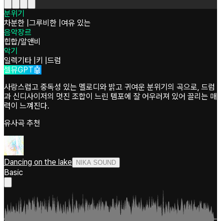
분위기
차분한
|
그루비한
|
여유 있는
음악장르
힙합/알앤비
악기
일렉기타
|
키
|
드럼
셀뮤GPT🤖
사랑스럽고 중독성 있는 멜로디와 밝고 귀여운 분위기의 곡으로, 드럼
과 신디사이저의 멋진 조합이 느린 템포에 잘 어우러져 있어 끌리는 매
력이 느껴진다.
유사곡 추천
Dancing on the lake
NIKA SOUND
Basic