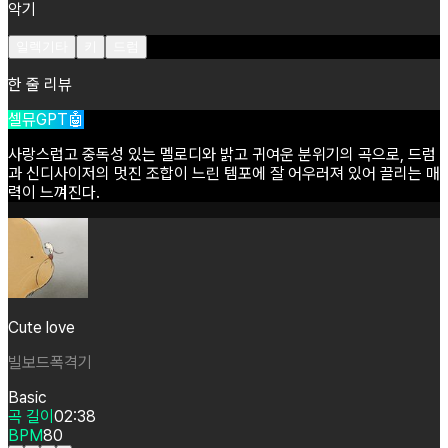
악기
일렉기타
키
드럼
한 줄 리뷰
셀뮤GPT🤖
사랑스럽고
중독성
있는
멜로디와
밝고
귀여운
분위기의
곡으로,
드럼
과
신디사이저의
멋진
조합이
느린
템포에
잘
어우러져
있어
끌리는
매
력이
느껴진다.
Cute love
빌보드폭격기
Basic
곡 길이
02:38
BPM
80