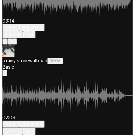
03:14
차분한
힙합/알앤비
일렉기타
느림
a rainy stonewall road
JHYM
Basic
02:09
차분한
힙합/알앤비
일렉기타
느림