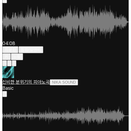
04:08
차분한
힙합/알앤비
키
느림
신비한 분위기의 피아노곡
NIKA SOUND
Basic