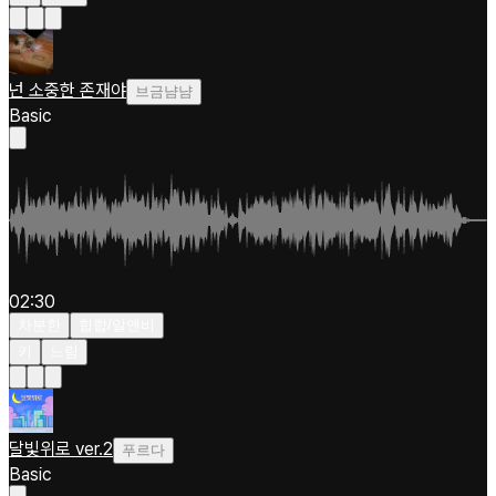
넌 소중한 존재야
브금냠냠
Basic
02:30
차분한
힙합/알앤비
키
느림
달빛위로 ver.2
푸르다
Basic