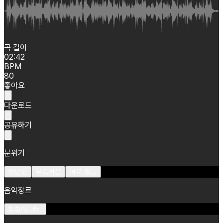
곡 길이
02:42
BPM
80
좋아요
다운로드
공유하기
분위기
차분한
부드러운
여유 있는
음악장르
힙합/알앤비