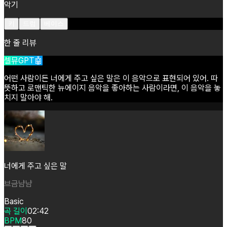
악기
키
드럼
베이스
한 줄 리뷰
셀뮤GPT🤖
어떤
사람이든
너에게
주고
싶은
말은
이
음악으로
표현되어
있어.
따
뜻하고
로맨틱한
뉴에이지
음악을
좋아하는
사람이라면,
이
음악을
놓
치지
말아야
해.
너에게 주고 싶은 말
브금냠냠
Basic
곡 길이
02:42
BPM
80