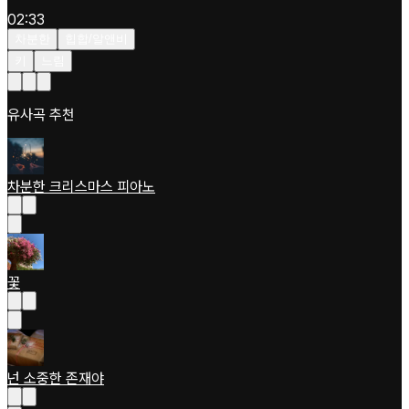
02:33
차분한
힙합/알앤비
키
느림
유사곡 추천
차분한 크리스마스 피아노
꽃
넌 소중한 존재야