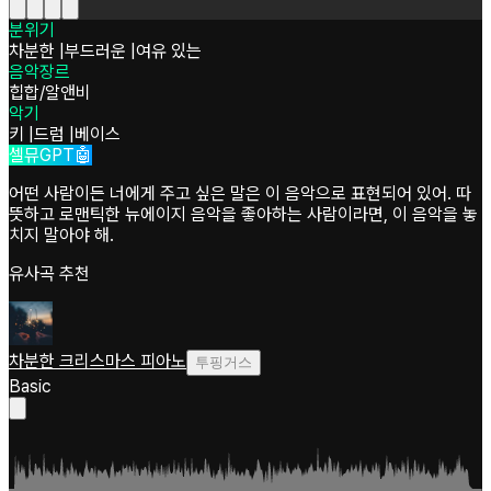
분위기
차분한
|
부드러운
|
여유 있는
음악장르
힙합/알앤비
악기
키
|
드럼
|
베이스
셀뮤GPT🤖
어떤 사람이든 너에게 주고 싶은 말은 이 음악으로 표현되어 있어. 따
뜻하고 로맨틱한 뉴에이지 음악을 좋아하는 사람이라면, 이 음악을 놓
치지 말아야 해.
유사곡 추천
차분한 크리스마스 피아노
투핑거스
Basic