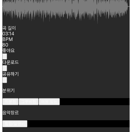
곡 길이
03:14
BPM
80
좋아요
다운로드
공유하기
분위기
차분한
그루비한
여유 있는
음악장르
힙합/알앤비