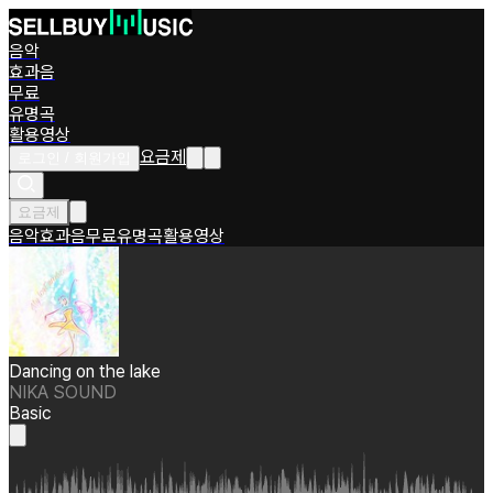
음악
효과음
무료
유명곡
활용영상
요금제
로그인 / 회원가입
요금제
음악
효과음
무료
유명곡
활용영상
Dancing on the lake
NIKA SOUND
Basic