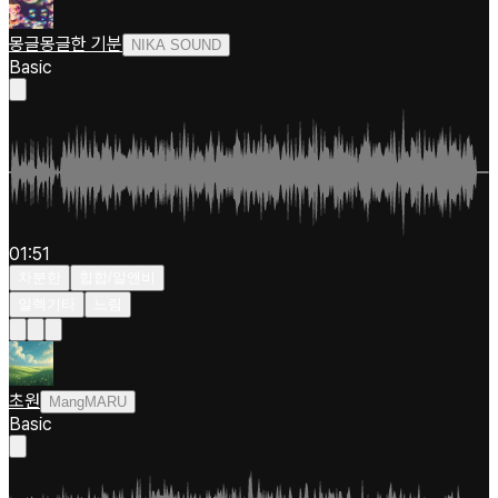
몽글몽글한 기분
NIKA SOUND
Basic
01:51
차분한
힙합/알앤비
일렉기타
느림
초원
MangMARU
Basic