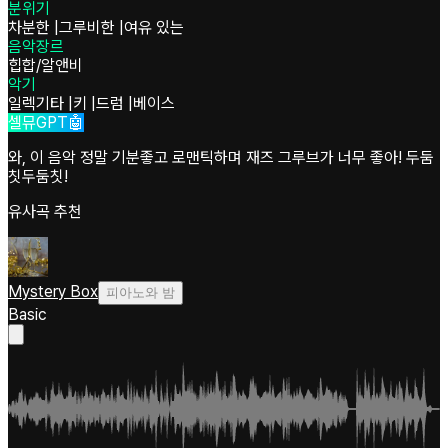
분위기
차분한
|
그루비한
|
여유 있는
음악장르
힙합/알앤비
악기
일렉기타
|
키
|
드럼
|
베이스
셀뮤GPT🤖
와, 이 음악 정말 기분좋고 로맨틱하며 재즈 그루브가 너무 좋아! 두둠
칫두둠칫!
유사곡 추천
Mystery Box
피아노와 밤
Basic