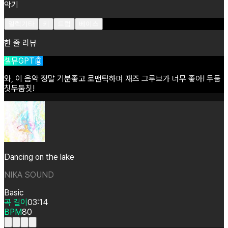
악기
일렉기타
키
드럼
베이스
한 줄 리뷰
셀뮤GPT🤖
와,
이
음악
정말
기분좋고
로맨틱하며
재즈
그루브가
너무
좋아!
두둠
칫두둠칫!
Dancing on the lake
NIKA SOUND
Basic
곡 길이
03:14
BPM
80