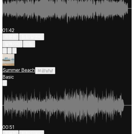
01:42
차분한
힙합/알앤비
일렉기타
느림
Summer Beach
브금냠냠
Basic
00:51
차분한
힙합/알앤비