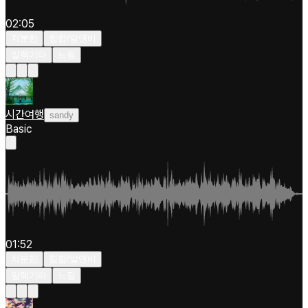
02:05
차분한
힙합/알앤비
일렉기타
느림
시간여행
sandy
Basic
01:52
차분한
힙합/알앤비
일렉기타
느림