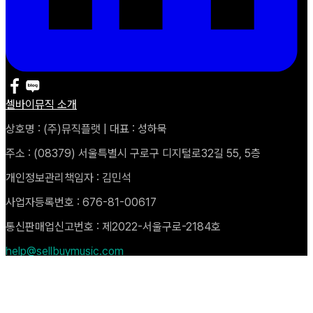
셀바이뮤직 소개
상호명 : (주)뮤직플랫 | 대표 : 성하묵
주소 : (08379) 서울특별시 구로구 디지털로32길 55, 5층
개인정보관리책임자 : 김민석
사업자등록번호 : 676-81-00617
통신판매업신고번호 : 제2022-서울구로-2184호
help@sellbuymusic.com
Copyright © 2025 Music Plat. All rights Reserved
자주 묻는 질문