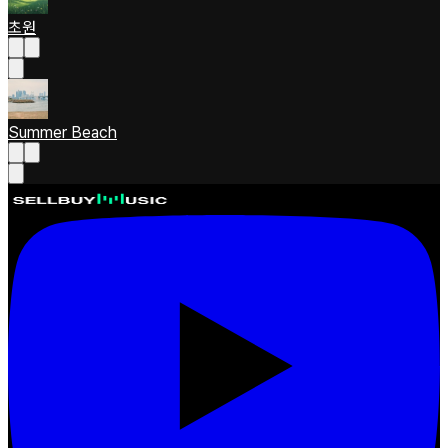
초원
Summer Beach