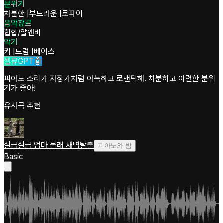
분위기
차분한
|
부드러운
|
로파이
음악장르
힙합/알앤비
악기
키
|
드럼
|
베이스
셀뮤GPT🤖
피아노 소리가 자장가처럼 아늑하고 로맨틱해. 차분하고 아련한 분위
기가 좋아!
유사곡 추천
살금살금 엄마 몰래 새벽탈출
피아노와 밤
Basic