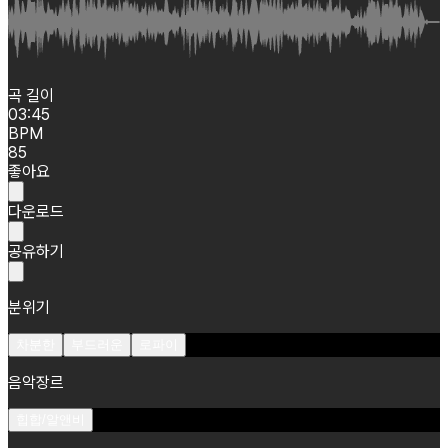
곡 길이
03:45
BPM
85
좋아요
다운로드
공유하기
분위기
차분한
부드러운
로파이
음악장르
힙합/알앤비