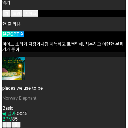
악기
키
드럼
베이스
한 줄 리뷰
셀뮤GPT🤖
피아노
소리가
자장가처럼
아늑하고
로맨틱해.
차분하고
아련한
분위
기가
좋아!
places we use to be
Norway Elephant
Basic
곡 길이
03:45
BPM
85