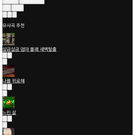
차분한
힙합/알앤비
키
느림
유사곡 추천
살금살금 엄마 몰래 새벽탈출
나를 위로해
느린 삶