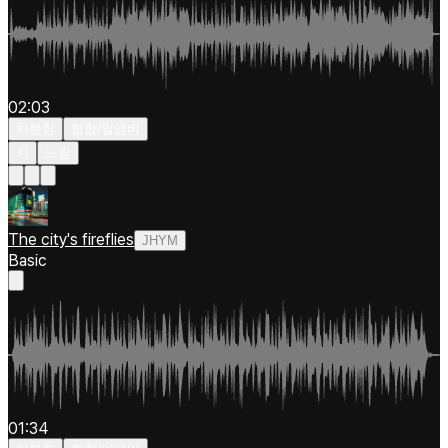
02:03
차분한
힙합/알앤비
키
느림
The city's fireflies
JHYM
Basic
01:34