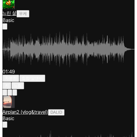
느린 삶
우케
Basic
01:49
차분한
힙합/알앤비
키
느림
Airplan2 (vlog&travel)
DALID
Basic