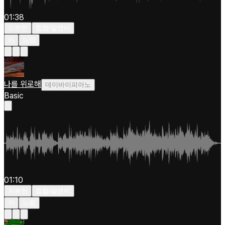
01:38
차분한
힙합/알앤비
키
느림
나를 위로해
데이바이피아노
Basic
01:10
차분한
힙합/알앤비
키
느림