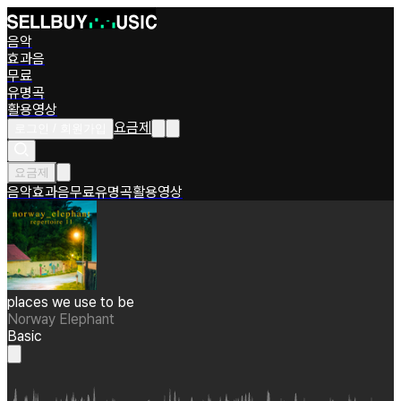
음악
효과음
무료
유명곡
활용영상
요금제
로그인 / 회원가입
요금제
음악
효과음
무료
유명곡
활용영상
places we use to be
Norway Elephant
Basic