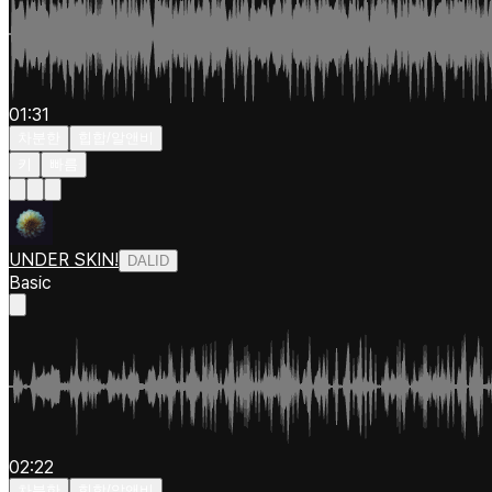
01:31
차분한
힙합/알앤비
키
빠름
UNDER SKIN!
DALID
Basic
02:22
차분한
힙합/알앤비