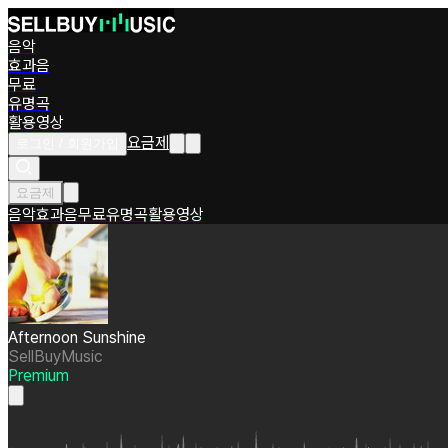
음악
효과음
무료
유명곡
활용영상
요금제
로그인 / 회원가입
요금제
음악
효과음
무료
유명곡
활용영상
Afternoon Sunshine
SellBuyMusic
Premium