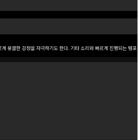
르게
뭉클한
감정을
자극하기도
한다.
기타
소리와
빠르게
진행되는
템포