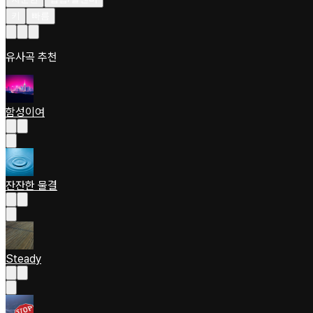
키
빠름
유사곡 추천
함성이여
잔잔한 물결
Steady