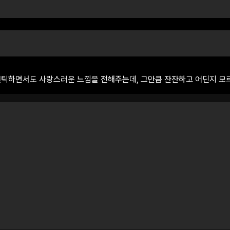
맨틱하면서도
사랑스러운
느낌을
전해주는데,
그만큼
잔잔하고
어딘지
모