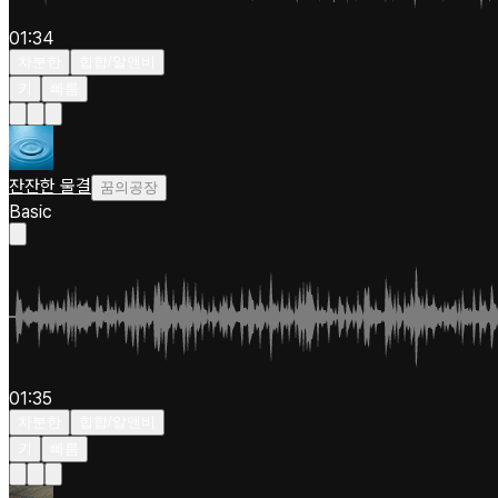
01:34
차분한
힙합/알앤비
키
빠름
잔잔한 물결
꿈의공장
Basic
01:35
차분한
힙합/알앤비
키
빠름