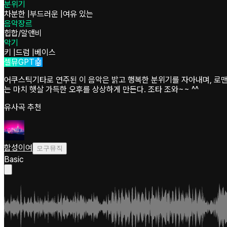
분위기
차분한
|
부드러운
|
여유 있는
음악장르
힙합/알앤비
악기
키
|
드럼
|
베이스
셀뮤GPT🤖
어쿠스틱기타로 연주된 이 음악은 밝고 행복한 분위기를 자아내며, 로
는 마치 햇살 가득한 오후를 상상하게 만든다. 조타 조와~~ ^^
유사곡 추천
함성이여
모구뮤직
Basic