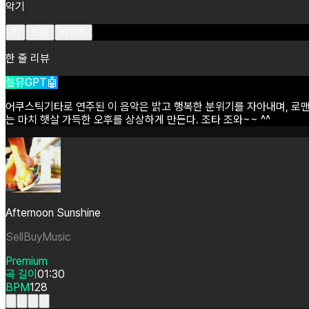
악기
키
드럼
베이스
한 줄 리뷰
셀뮤GPT🤖
어쿠스틱기타로
연주된
이
음악은
밝고
행복한
분위기를
자아내며,
로
는
마치
햇살
가득한
오후를
상상하게
만든다.
조타
조와~~
^^
Afternoon Sunshine
SellBuyMusic
Premium
곡 길이
01:30
BPM
128