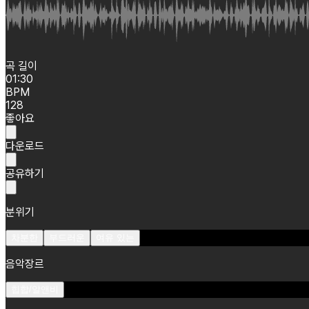
곡 길이
01:30
BPM
128
좋아요
다운로드
공유하기
분위기
차분한
부드러운
여유 있는
음악장르
힙합/알앤비