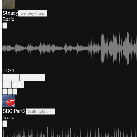
Steady
SellBuyMusic
Basic
01:33
차분한
힙합/알앤비
키
빠름
SBG Part2
SellBuyMusic
Basic