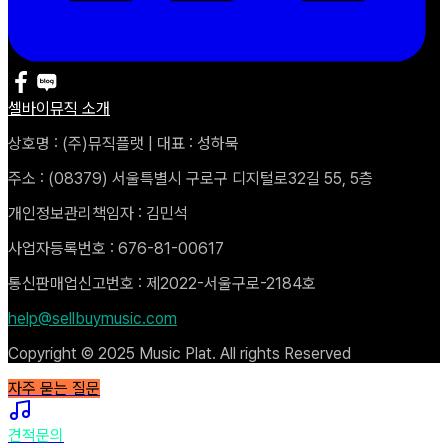
셀바이뮤직 소개
상호명 : (주)뮤직플랫 | 대표 : 성하묵
주소 : (08379) 서울특별시 구로구 디지털로32길 55, 5층
개인정보관리책임자 : 김민석
사업자등록번호 : 676-81-00617
통신판매업신고번호 : 제2022-서울구로-2184호
help@sellbuymusic.com
Copyright © 2025 Music Plat. All rights Reserved
자주 묻는 질문
견적문의