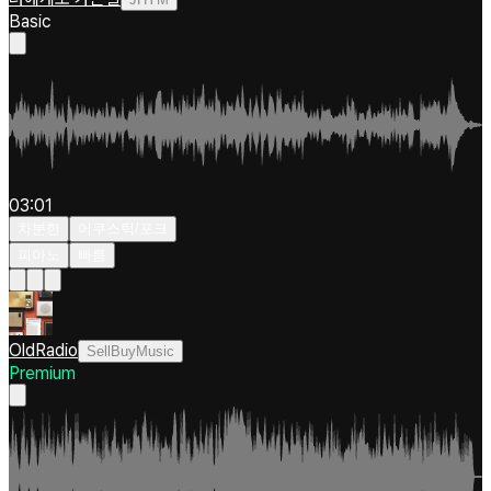
Basic
03:01
차분한
어쿠스틱/포크
피아노
빠름
OldRadio
SellBuyMusic
Premium