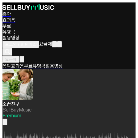
음악
효과음
무료
유명곡
활용영상
요금제
로그인 / 회원가입
요금제
음악
효과음
무료
유명곡
활용영상
소꿉친구
SellBuyMusic
Premium