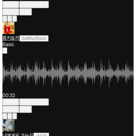
차분한
어쿠스틱/포크
피아노
빠름
쭁키토끼
SellBuyMusic
Basic
00:32
차분한
어쿠스틱/포크
피아노
빠름
너에게로 가는길
JHYM