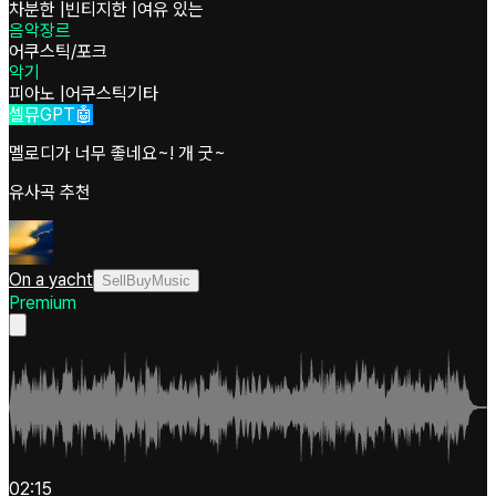
차분한
|
빈티지한
|
여유 있는
음악장르
어쿠스틱/포크
악기
피아노
|
어쿠스틱기타
셀뮤GPT🤖
멜로디가 너무 좋네요~! 개 굿~
유사곡 추천
On a yacht
SellBuyMusic
Premium
02:15