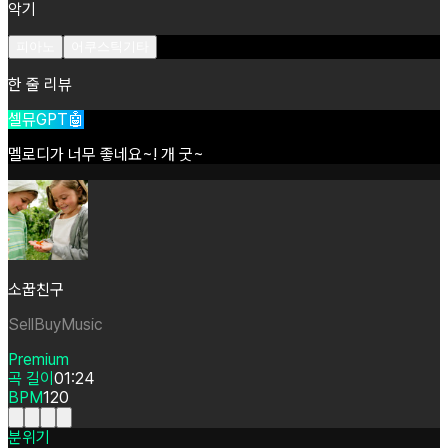
악기
피아노
어쿠스틱기타
한 줄 리뷰
셀뮤GPT🤖
멜로디가
너무
좋네요~!
개
굿~
소꿉친구
SellBuyMusic
Premium
곡 길이
01:24
BPM
120
분위기