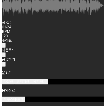
곡 길이
01:24
BPM
120
좋아요
다운로드
공유하기
분위기
차분한
빈티지한
여유 있는
음악장르
어쿠스틱/포크