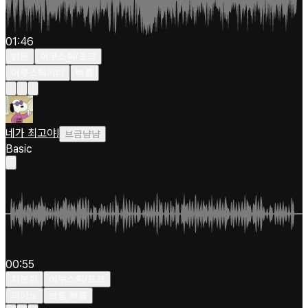
01:46
밝은
어쿠스틱/포크
어쿠스틱기타
빠름
네가 최고야!
브금냠냠
Basic
00:55
차분한
어쿠스틱/포크
피아노
보통 빠름