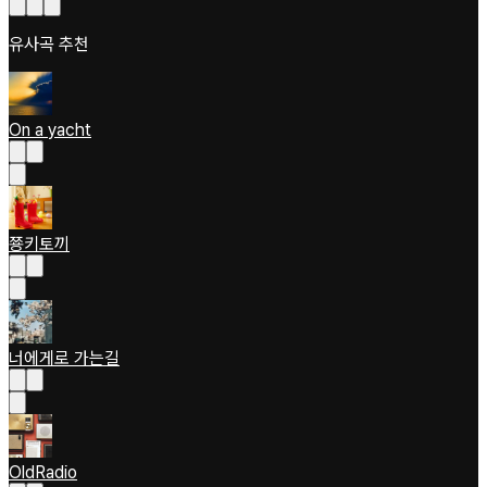
유사곡 추천
On a yacht
쭁키토끼
너에게로 가는길
OldRadio