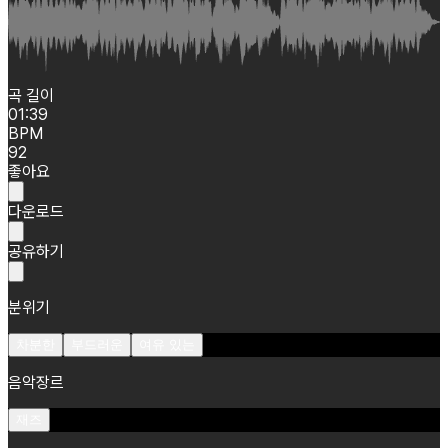
곡 길이
01:39
BPM
92
좋아요
다운로드
공유하기
분위기
차분한
부드러운
여유 있는
음악장르
재즈