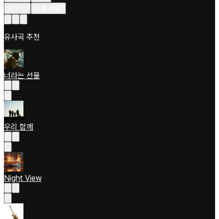
피아노
보통 빠름
유사곡 추천
너라는 선물
우리 함께
Night View