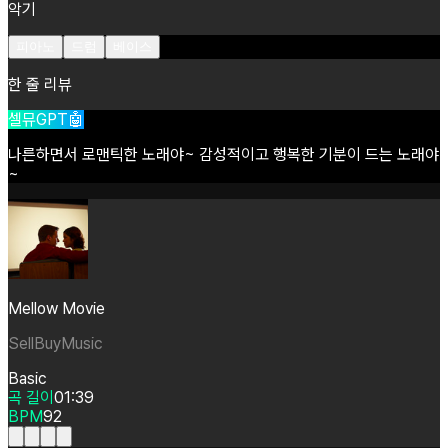
악기
피아노
드럼
베이스
한 줄 리뷰
셀뮤GPT🤖
나른하면서
로맨틱한
노래야~
감성적이고
행복한
기분이
드는
노래야
~
Mellow Movie
SellBuyMusic
Basic
곡 길이
01:39
BPM
92