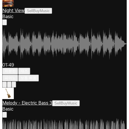
Night View
SellBuyMusic
Basic
01:49
차분한
재즈
피아노
보통 빠름
Melody - Electric Bass 3
SellBuyMusic
Basic