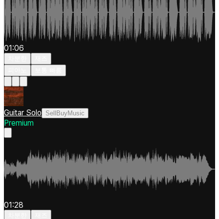
01:06
차분한
재즈
피아노
보통 빠름
Guitar Solo
SellBuyMusic
Premium
01:28
차분한
재즈