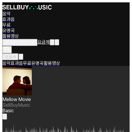
음악
효과음
무료
유명곡
활용영상
요금제
로그인 / 회원가입
요금제
음악
효과음
무료
유명곡
활용영상
Mellow Movie
SellBuyMusic
Basic