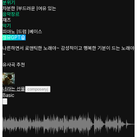
분위기
차분한
|
부드러운
|
여유 있는
음악장르
재즈
악기
피아노
|
드럼
|
베이스
셀뮤GPT🤖
나른하면서 로맨틱한 노래야~ 감성적이고 행복한 기분이 드는 노래야
~
유사곡 추천
너라는 선물
composeryj
Basic