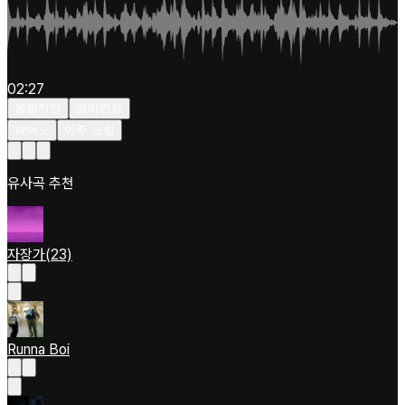
02:27
몽환적인
앰비언트
피아노
아주 느림
유사곡 추천
자장가(23)
Runna Boi