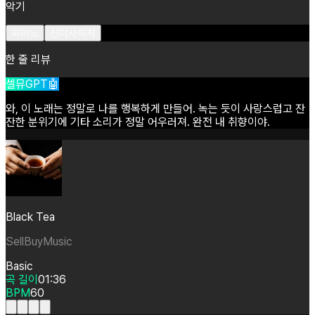
악기
피아노
신디사이저
한 줄 리뷰
셀뮤GPT🤖
와,
이
노래는
정말로
나를
행복하게
만들어.
녹는
듯이
사랑스럽고
잔
잔한
분위기에
기타
소리가
정말
어우러져.
완전
내
취향이야.
Black Tea
SellBuyMusic
Basic
곡 길이
01:36
BPM
60