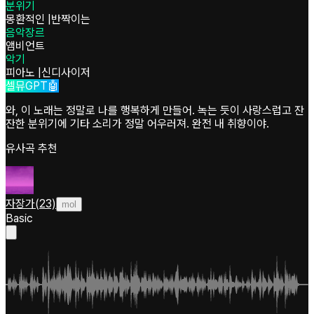
분위기
몽환적인
|
반짝이는
음악장르
앰비언트
악기
피아노
|
신디사이저
셀뮤GPT🤖
와, 이 노래는 정말로 나를 행복하게 만들어. 녹는 듯이 사랑스럽고 잔
잔한 분위기에 기타 소리가 정말 어우러져. 완전 내 취향이야.
유사곡 추천
자장가(23)
mol
Basic