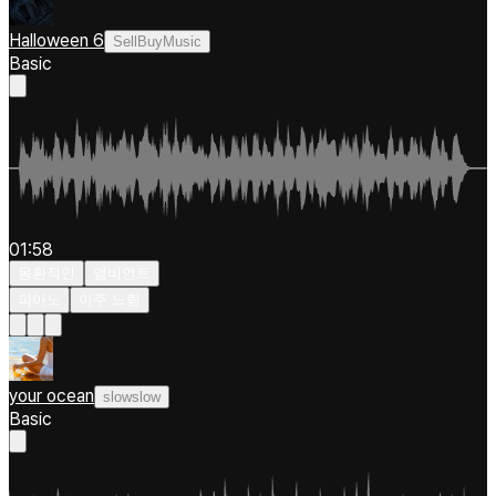
Halloween 6
SellBuyMusic
Basic
01:58
몽환적인
앰비언트
피아노
아주 느림
your ocean
slowslow
Basic