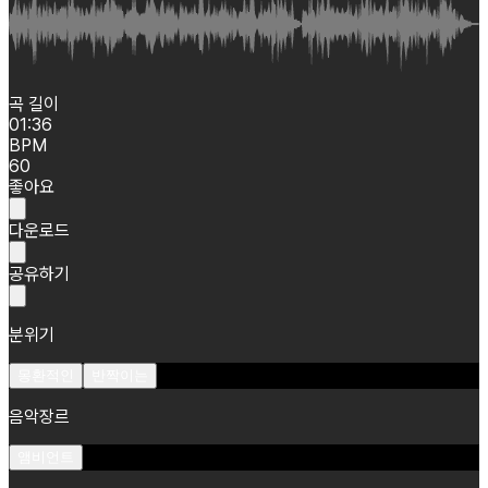
곡 길이
01:36
BPM
60
좋아요
다운로드
공유하기
분위기
몽환적인
반짝이는
음악장르
앰비언트