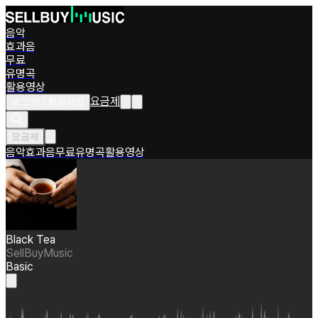
음악
효과음
무료
유명곡
활용영상
요금제
로그인 / 회원가입
요금제
음악
효과음
무료
유명곡
활용영상
Black Tea
SellBuyMusic
Basic