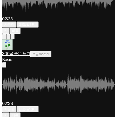
02:38
차분한
힙합/알앤비
키
빠름
300곡 좋은 느낌
브금master
Basic
02:38
차분한
힙합/알앤비
키
빠름