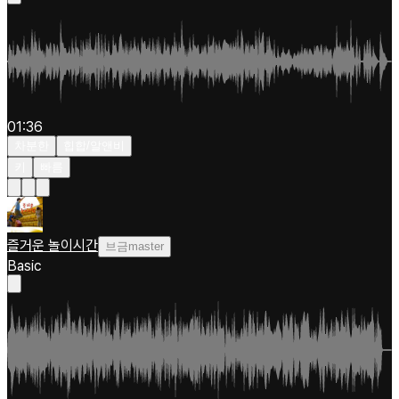
01:36
차분한
힙합/알앤비
키
빠름
즐거운 놀이시간
브금master
Basic