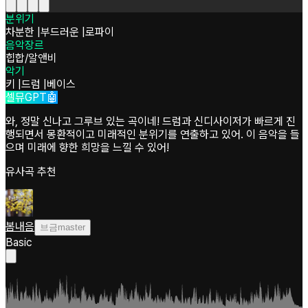
분위기
차분한
|
부드러운
|
로파이
음악장르
힙합/알앤비
악기
키
|
드럼
|
베이스
셀뮤GPT🤖
와, 정말 신나고 그루브 있는 곡이네! 드럼과 신디사이저가 빠르게 진
행되면서 몽환적이고 미래적인 분위기를 연출하고 있어. 이 음악을 들
으며 미래에 향한 희망을 느낄 수 있어!
유사곡 추천
봄내음
브금master
Basic