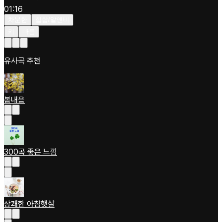
01:16
차분한
힙합/알앤비
키
빠름
유사곡 추천
봄내음
300곡 좋은 느낌
상쾌한 아침햇살