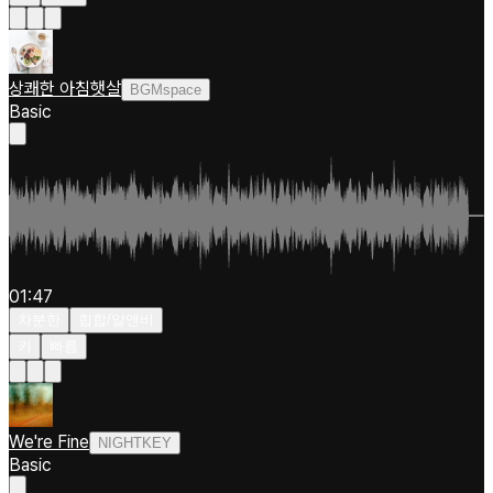
상쾌한 아침햇살
BGMspace
Basic
01:47
차분한
힙합/알앤비
키
빠름
We're Fine
NIGHTKEY
Basic