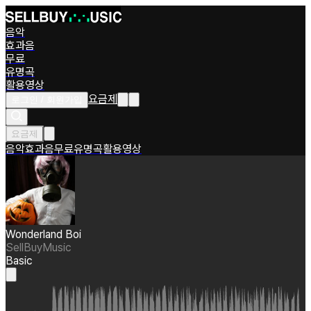
음악
효과음
무료
유명곡
활용영상
요금제
로그인 / 회원가입
요금제
음악
효과음
무료
유명곡
활용영상
Wonderland Boi
SellBuyMusic
Basic