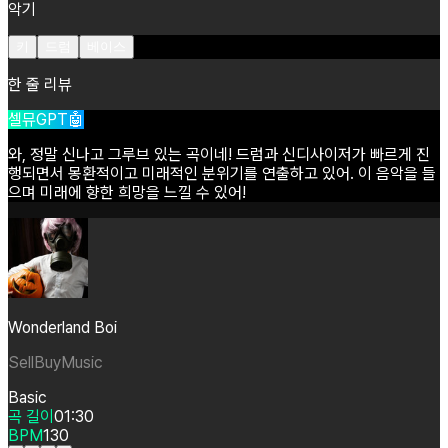
악기
키
드럼
베이스
한 줄 리뷰
셀뮤GPT🤖
와,
정말
신나고
그루브
있는
곡이네!
드럼과
신디사이저가
빠르게
진
행되면서
몽환적이고
미래적인
분위기를
연출하고
있어.
이
음악을
들
으며
미래에
향한
희망을
느낄
수
있어!
Wonderland Boi
SellBuyMusic
Basic
곡 길이
01:30
BPM
130