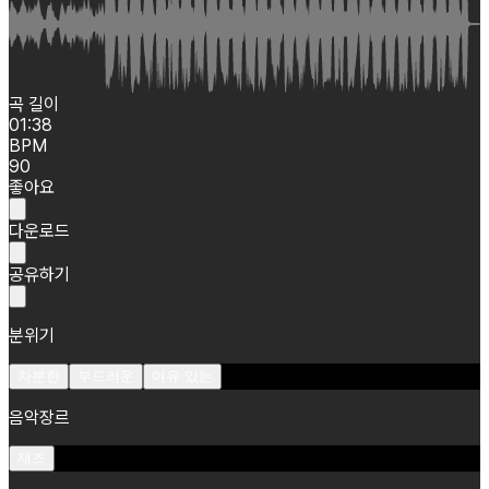
곡 길이
01:38
BPM
90
좋아요
다운로드
공유하기
분위기
차분한
부드러운
여유 있는
음악장르
재즈