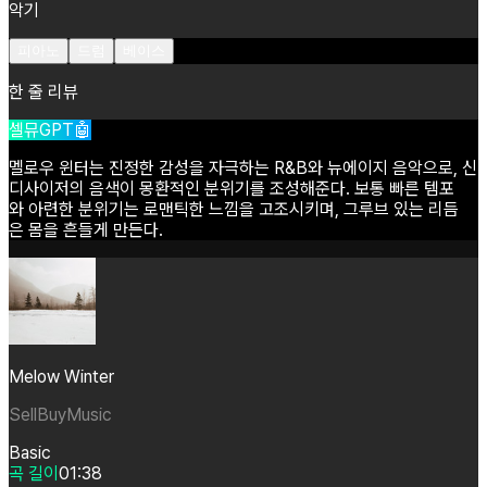
악기
피아노
드럼
베이스
한 줄 리뷰
셀뮤GPT🤖
멜로우
윈터는
진정한
감성을
자극하는
R&B와
뉴에이지
음악으로,
신
디사이저의
음색이
몽환적인
분위기를
조성해준다.
보통
빠른
템포
와
아련한
분위기는
로맨틱한
느낌을
고조시키며,
그루브
있는
리듬
은
몸을
흔들게
만든다.
Melow Winter
SellBuyMusic
Basic
곡 길이
01:38