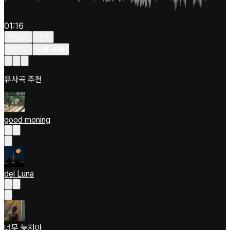
01:16
차분한
재즈
피아노
보통 빠름
유사곡 추천
good moning
del Luna
너무 늦지마