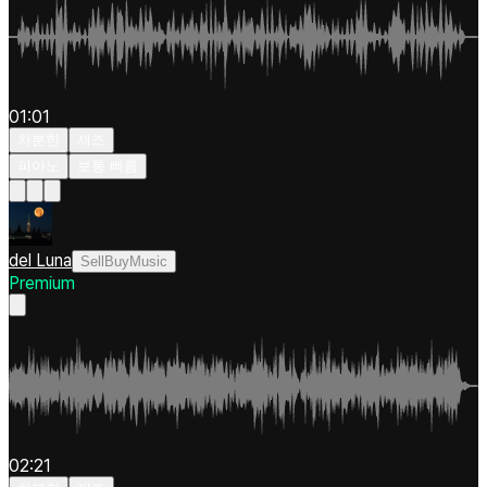
01:01
차분한
재즈
피아노
보통 빠름
del Luna
SellBuyMusic
Premium
02:21