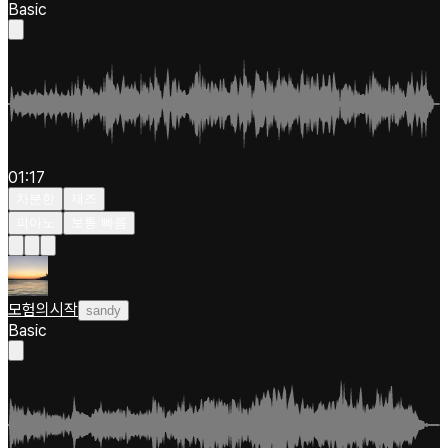
Basic
01:17
차분한
재즈
피아노
보통 빠름
모험의시작
sandy
Basic