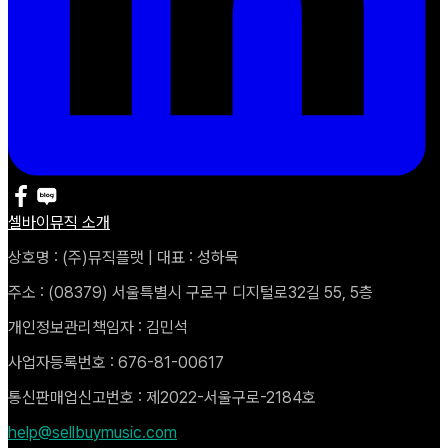
셀바이뮤직 소개
상호명 : (주)뮤직플랫 | 대표 : 성하묵
주소 : (08379) 서울특별시 구로구 디지털로32길 55, 5층
개인정보관리책임자 : 김민석
사업자등록번호 : 676-81-00617
통신판매업신고번호 : 제2022-서울구로-2184호
help@sellbuymusic.com