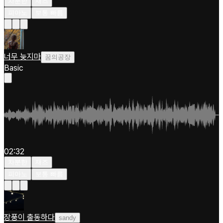
차분한
재즈
피아노
보통 빠름
너무 늦지마
꿈의공장
Basic
02:32
차분한
재즈
피아노
보통 빠름
장풍이 출동하다
sandy