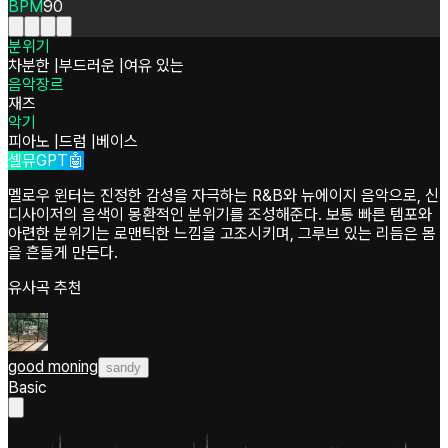
BPM
90
분위기
차분한
|
부드러운
|
여유 있는
음악장르
재즈
악기
피아노
|
드럼
|
베이스
셀뮤GPT🤖
멜로우 윈터는 진정한 감성을 자극하는 R&B와 뉴에이지 음악으로, 신
디사이저의 음색이 몽환적인 분위기를 조성해준다. 보통 빠른 템포와
아련한 분위기는 로맨틱한 느낌을 고조시키며, 그루브 있는 리듬은 몸
을 흔들게 만든다.
유사곡 추천
good moning
sandy
Basic