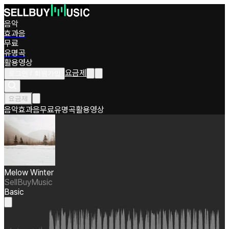
음악
효과음
무료
유명곡
활용영상
요금제
로그인 / 회원가입
요금제
음악
효과음
무료
유명곡
활용영상
Melow Winter
SellBuyMusic
Basic