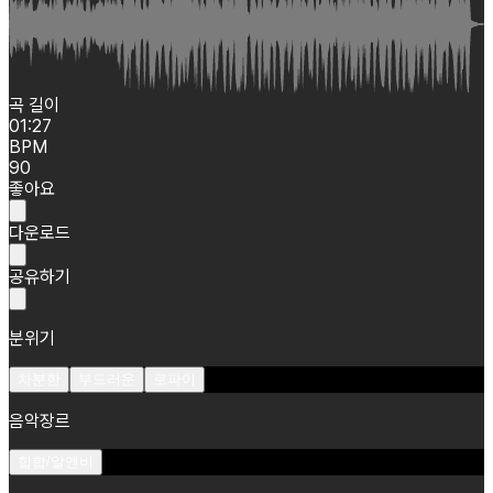
곡 길이
01:27
BPM
90
좋아요
다운로드
공유하기
분위기
차분한
부드러운
로파이
음악장르
힙합/알앤비