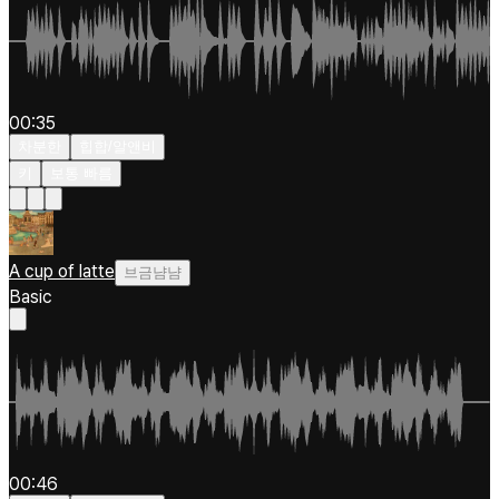
00:35
차분한
힙합/알앤비
키
보통 빠름
A cup of latte
브금냠냠
Basic
00:46