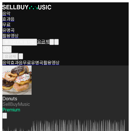
음악
효과음
무료
유명곡
활용영상
요금제
로그인 / 회원가입
요금제
음악
효과음
무료
유명곡
활용영상
Donuts
SellBuyMusic
Premium