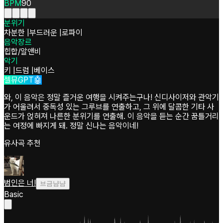
BPM
90
분위기
차분한
|
부드러운
|
로파이
음악장르
힙합/알앤비
악기
키
|
드럼
|
베이스
셀뮤GPT🤖
와, 이 음악은 정말 즐거운 여행을 시켜주는구나! 신디사이저와 관악기
가 어울려서 중독성 있는 그루브를 연출하고, 그 위에 달콤한 기타 사
운드가 얹혀져 나른한 분위기를 연출해. 이 음악을 듣는 순간 꿈틀거리
는 여정에 빠지게 돼. 정말 신나는 음악이네!
유사곡 추천
범인은 너!
브금냠냠
Basic