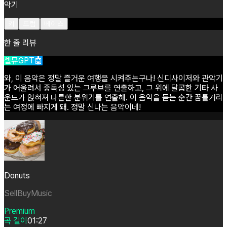
악기
키
드럼
베이스
한 줄 리뷰
셀뮤GPT🤖
와,
이
음악은
정말
즐거운
여행을
시켜주는구나!
신디사이저와
관악기
가
어울려서
중독성
있는
그루브를
연출하고,
그
위에
달콤한
기타
사
운드가
얹혀져
나른한
분위기를
연출해.
이
음악을
듣는
순간
꿈틀거리
는
여정에
빠지게
돼.
정말
신나는
음악이네!
Donuts
SellBuyMusic
Premium
곡 길이
01:27