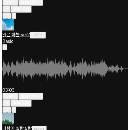
차분한
힙합/알앤비
키
보통 빠름
맑은 하늘 ver2
피꾸기
Basic
03:03
차분한
힙합/알앤비
키
보통 빠름
바람이 살랑살랑
sandy