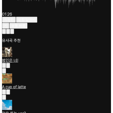
01:26
차분한
힙합/알앤비
키
보통 빠름
유사곡 추천
범인은 너!
A cup of latte