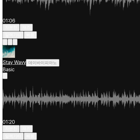
01:06
차분한
재즈
일렉기타
빠름
Stay Wavy
데이바이피아노
Basic
01:20
차분한
재즈
일렉기타
빠름