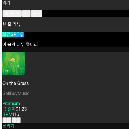
악기
일렉기타
키
드럼
한 줄 리뷰
셀뮤GPT🤖
이
음악
너무
좋더라
On the Grass
SellBuyMusic
Premium
곡 길이
01:23
BPM
116
분위기