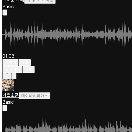
데이바이피아노
Basic
01:08
차분한
재즈
일렉기타
빠름
가을소풍
데이바이피아노
Basic