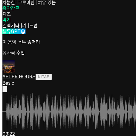
차분한
|
그루비한
|
여유 있는
음악장르
재즈
악기
일렉기타
|
키
|
드럼
셀뮤GPT🤖
이 음악 너무 좋더라
유사곡 추천
AFTER HOURS
KITAE
Basic
03:22