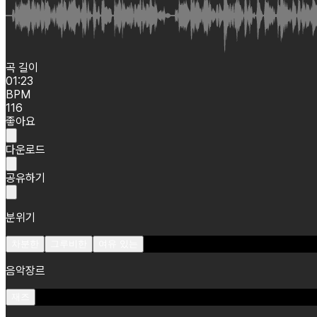
곡 길이
01:23
BPM
116
좋아요
다운로드
공유하기
분위기
차분한
그루비한
여유 있는
음악장르
재즈