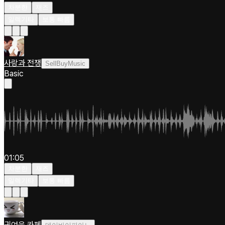
차분한
재즈
일렉기타
보통 빠름
사랑과 전쟁
SellBuyMusic
Basic
01:05
차분한
재즈
일렉기타
보통 빠름
귀여운 카페