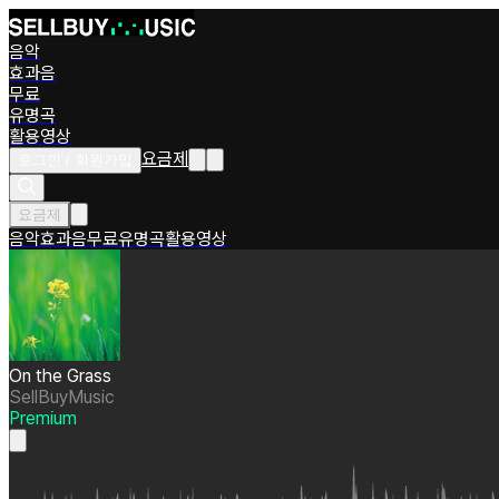
음악
효과음
무료
유명곡
활용영상
요금제
로그인 / 회원가입
요금제
음악
효과음
무료
유명곡
활용영상
On the Grass
SellBuyMusic
Premium