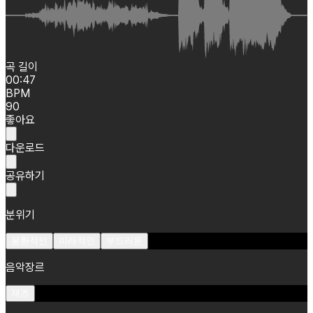
곡 길이
00:47
BPM
90
좋아요
다운로드
공유하기
분위기
몽환적인
미래적인
부드러운
음악장르
재즈