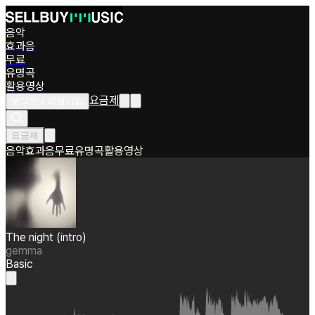
음악
효과음
무료
유명곡
활용영상
요금제
로그인 / 회원가입
요금제
음악
효과음
무료
유명곡
활용영상
The night (intro)
gemma
Basic