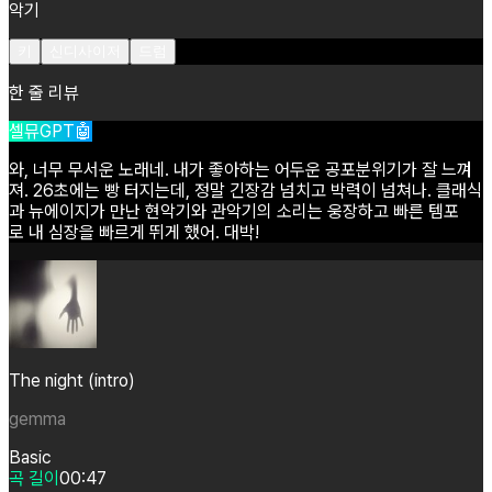
악기
키
신디사이저
드럼
한 줄 리뷰
셀뮤GPT🤖
와,
너무
무서운
노래네.
내가
좋아하는
어두운
공포분위기가
잘
느껴
져.
26초에는
빵
터지는데,
정말
긴장감
넘치고
박력이
넘쳐나.
클래식
과
뉴에이지가
만난
현악기와
관악기의
소리는
웅장하고
빠른
템포
로
내
심장을
빠르게
뛰게
했어.
대박!
The night (intro)
gemma
Basic
곡 길이
00:47