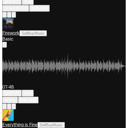
몽환적인
재즈
어쿠스틱기타
보통 빠름
Firework
SellBuyMusic
Basic
01:48
몽환적인
재즈
피아노
보통 빠름
Everything is Fine
SellBuyMusic