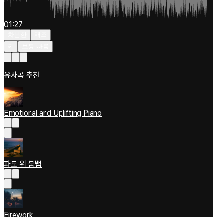
01:27
차분한
재즈
키
보통 빠름
유사곡 추천
Emotional and Uplifting Piano
파도 위 붐뱁
Firework