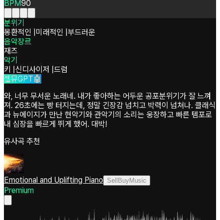
BPM
90
분위기
몽환적인
|
미래적인
|
부드러운
음악장르
재즈
악기
키
|
신디사이저
|
드럼
셀뮤GPT🤖
와, 너무 무서운 노래네. 내가 좋아하는 어두운 공포분위기가 잘 느껴
져. 26초에는 빵 터지는데, 정말 긴장감 넘치고 박력이 넘쳐나. 클래식
과 뉴에이지가 만난 현악기와 관악기의 소리는 웅장하고 빠른 템포로
내 심장을 빠르게 뛰게 했어. 대박!
유사곡 추천
Emotional and Uplifting Piano
SellBuyMusic
Premium