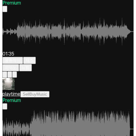
Premium
01:35
몽환적인
재즈
피아노
느림
playtime
SellBuyMusic
Premium