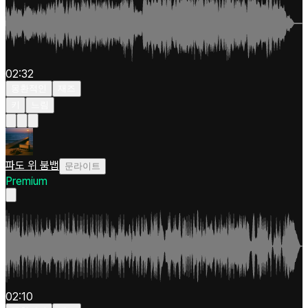
02:32
몽환적인
재즈
키
느림
파도 위 붐뱁
문라이트
Premium
02:10