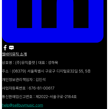
셀바이뮤직 소개
상호명 : (주)뮤직플랫 | 대표 : 성하묵
주소 : (08379) 서울특별시 구로구 디지털로32길 55, 5층
개인정보관리책임자 : 김민석
사업자등록번호 : 676-81-00617
통신판매업신고번호 : 제2022-서울구로-2184호
help@sellbuymusic.com