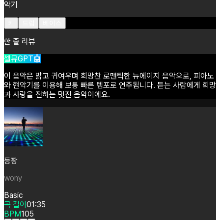
악기
키
드럼
베이스
한 줄 리뷰
셀뮤GPT🤖
이
음악은
밝고
귀여우며
희망찬
로맨틱한
뉴에이지
음악으로,
피아노
와
현악기를
이용해
보통
빠른
템포로
연주됩니다.
듣는
사람에게
희망
과
사랑을
전하는
멋진
음악이에요.
등장
wony
Basic
곡 길이
01:35
BPM
105