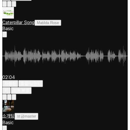
Caterpillar Song
Matilda Rose
Basic
02:04
차분한
힙합/알앤비
키
보통 빠름
소개팅
브금master
Basic