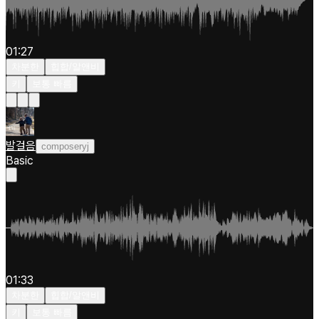
01:27
차분한
힙합/알앤비
키
보통 빠름
발걸음
composeryj
Basic
01:33
차분한
힙합/알앤비
키
보통 빠름