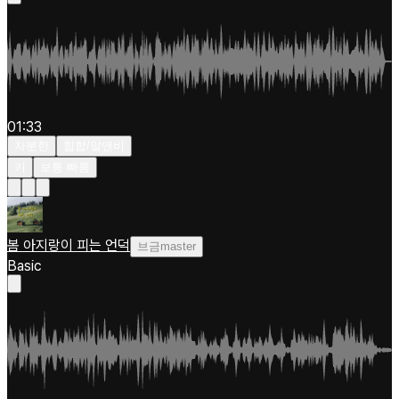
01:33
차분한
힙합/알앤비
키
보통 빠름
봄 아지랑이 피는 언덕
브금master
Basic