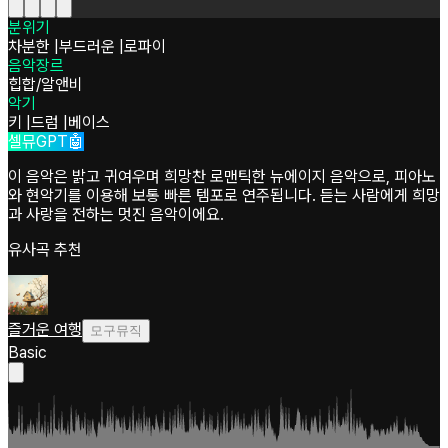
분위기
차분한
|
부드러운
|
로파이
음악장르
힙합/알앤비
악기
키
|
드럼
|
베이스
셀뮤GPT🤖
이 음악은 밝고 귀여우며 희망찬 로맨틱한 뉴에이지 음악으로, 피아노
와 현악기를 이용해 보통 빠른 템포로 연주됩니다. 듣는 사람에게 희망
과 사랑을 전하는 멋진 음악이에요.
유사곡 추천
즐거운 여행
모구뮤직
Basic