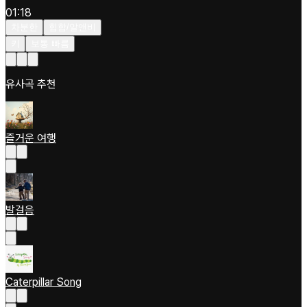
01:18
차분한
힙합/알앤비
키
보통 빠름
유사곡 추천
즐거운 여행
발걸음
Caterpillar Song