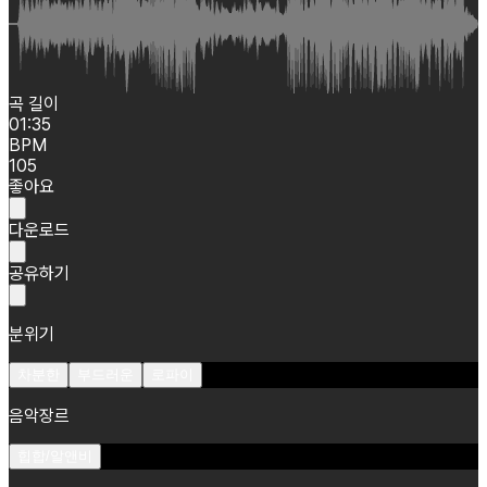
곡 길이
01:35
BPM
105
좋아요
다운로드
공유하기
분위기
차분한
부드러운
로파이
음악장르
힙합/알앤비