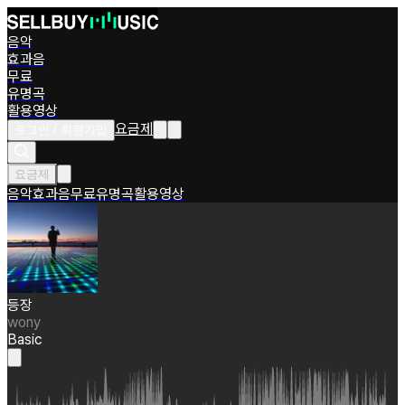
음악
효과음
무료
유명곡
활용영상
요금제
로그인 / 회원가입
요금제
음악
효과음
무료
유명곡
활용영상
등장
wony
Basic