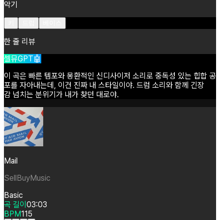
악기
키
드럼
베이스
한 줄 리뷰
셀뮤GPT🤖
이
곡은
빠른
템포와
몽환적인
신디사이저
소리로
중독성
있는
힙합
공
포를
자아내는데,
이건
진짜
내
스타일이야.
드럼
소리와
함께
긴장
감
넘치는
분위기가
내가
찾던
대로야.
Mail
SellBuyMusic
Basic
곡 길이
03:03
BPM
115