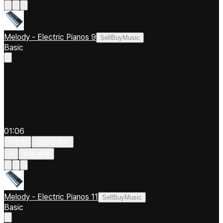
Melody - Electric Pianos 9
SellBuyMusic
Basic
01:06
차분한
힙합/알앤비
키
보통 빠름
Melody - Electric Pianos 11
SellBuyMusic
Basic