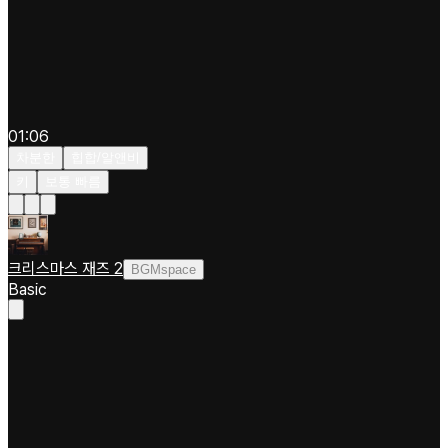
01:06
차분한
힙합/알앤비
키
보통 빠름
크리스마스 재즈 2
BGMspace
Basic