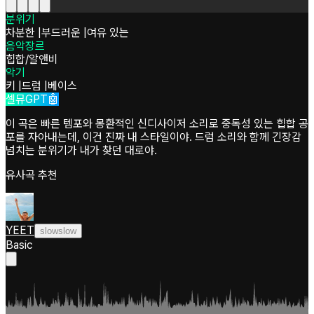
분위기
차분한
|
부드러운
|
여유 있는
음악장르
힙합/알앤비
악기
키
|
드럼
|
베이스
셀뮤GPT🤖
이 곡은 빠른 템포와 몽환적인 신디사이저 소리로 중독성 있는 힙합 공
포를 자아내는데, 이건 진짜 내 스타일이야. 드럼 소리와 함께 긴장감
넘치는 분위기가 내가 찾던 대로야.
유사곡 추천
YEET
slowslow
Basic