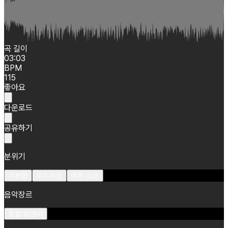
곡 길이
03:03
BPM
115
좋아요
다운로드
공유하기
분위기
차분한
부드러운
여유 있는
음악장르
힙합/알앤비