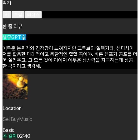
악기
키
드럼
베이스
한 줄 리뷰
셀뮤GPT🤖
어두운
분위기와
긴장감이
느껴지지만
그루브와
일렉기타,
신디사이
저를
활용한
미래적이고
몽환적인
힙합
곡이야.
빠른
템포가
공포를
더
욱
살려주고,
그
모든
것이
이어져
어두운
상상력을
자극하는데
성공
한
곡이라고
생각해.
Location
SellBuyMusic
Basic
곡 길이
02:40