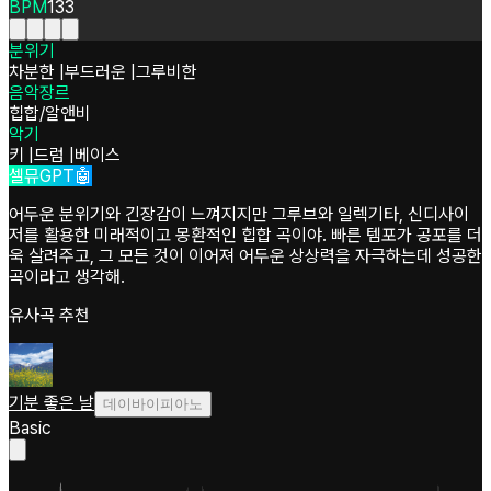
BPM
133
분위기
차분한
|
부드러운
|
그루비한
음악장르
힙합/알앤비
악기
키
|
드럼
|
베이스
셀뮤GPT🤖
어두운 분위기와 긴장감이 느껴지지만 그루브와 일렉기타, 신디사이
저를 활용한 미래적이고 몽환적인 힙합 곡이야. 빠른 템포가 공포를 더
욱 살려주고, 그 모든 것이 이어져 어두운 상상력을 자극하는데 성공한
곡이라고 생각해.
유사곡 추천
기분 좋은 날
데이바이피아노
Basic