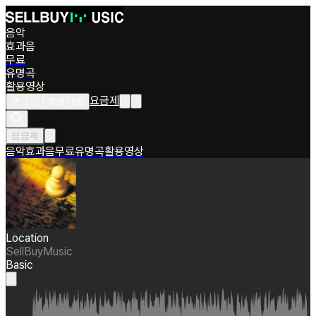
음악
효과음
무료
유명곡
활용영상
요금제
로그인 / 회원가입
요금제
음악
효과음
무료
유명곡
활용영상
Location
SellBuyMusic
Basic