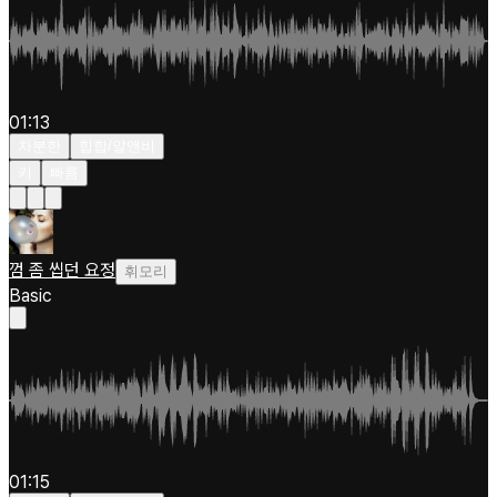
01:13
차분한
힙합/알앤비
키
빠름
껌 좀 씹던 요정
휘모리
Basic
01:15