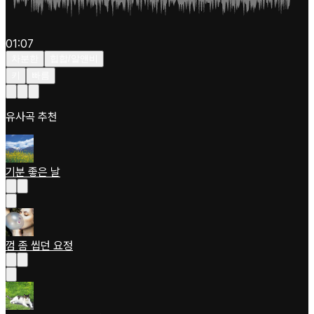
01:07
차분한
힙합/알앤비
키
빠름
유사곡 추천
기분 좋은 날
껌 좀 씹던 요정