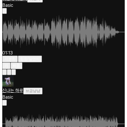
Basic
01:13
차분한
힙합/알앤비
키
빠름
신나는 하루
브금냠냠
Basic