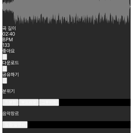
곡 길이
02:40
BPM
133
좋아요
다운로드
공유하기
분위기
차분한
부드러운
그루비한
음악장르
힙합/알앤비