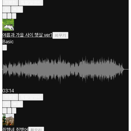
차분한
힙합/알앤비
키
빠름
여름과 가을 사이 햇살 ver1
피꾸기
Basic
03:14
차분한
힙합/알앤비
키
빠름
취했네 취했어
휘모리