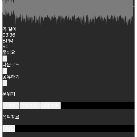
곡 길이
03:36
BPM
90
좋아요
다운로드
공유하기
분위기
차분한
부드러운
그루비한
음악장르
재즈