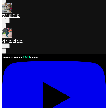
코기의 계획
가벼운 발걸음