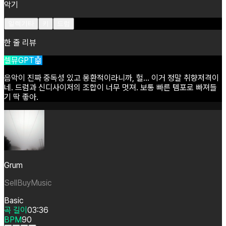
악기
일렉기타
키
드럼
한 줄 리뷰
셀뮤GPT🤖
음악이
진짜
중독성
있고
몽환적이라니까,
헐...
이거
정말
취향저격이
네.
드럼과
신디사이저의
조합이
너무
멋져.
보통
빠른
템포로
빠져들
기
딱
좋아.
Grum
SellBuyMusic
Basic
곡 길이
03:36
BPM
90