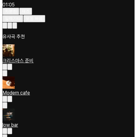
01:05
차분한
재즈
일렉기타
보통 빠름
유사곡 추천
크리스마스 준비
Modern cafe
low bar