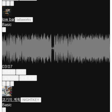
low bar
lallaworks
Basic
03:07
차분한
재즈
일렉기타
보통 빠름
코기의 계획
NIGHTKEY
Basic