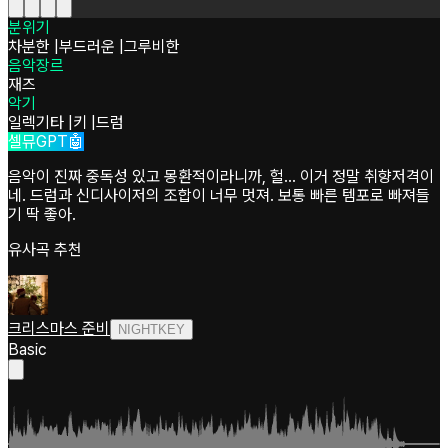
분위기
차분한
|
부드러운
|
그루비한
음악장르
재즈
악기
일렉기타
|
키
|
드럼
셀뮤GPT🤖
음악이 진짜 중독성 있고 몽환적이라니까, 헐... 이거 정말 취향저격이
네. 드럼과 신디사이저의 조합이 너무 멋져. 보통 빠른 템포로 빠져들
기 딱 좋아.
유사곡 추천
크리스마스 준비
NIGHTKEY
Basic