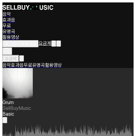
음악
효과음
무료
유명곡
활용영상
요금제
로그인 / 회원가입
요금제
음악
효과음
무료
유명곡
활용영상
Grum
SellBuyMusic
Basic