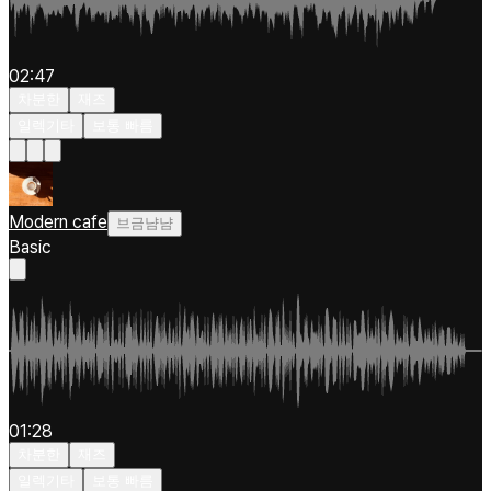
02:47
차분한
재즈
일렉기타
보통 빠름
Modern cafe
브금냠냠
Basic
01:28
차분한
재즈
일렉기타
보통 빠름