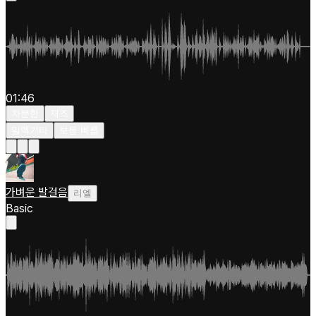
01:46
차분한
재즈
일렉기타
보통 빠름
가벼운 발걸음
리엘
Basic