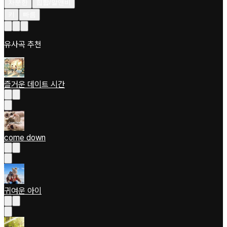
차분한
힙합/알앤비
키
빠름
유사곡 추천
즐거운 데이트 시간
come down
귀여운 아이