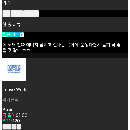
악기
키
드럼
베이스
한 줄 리뷰
셀뮤GPT🤖
이
노래
진짜
에너지
넘치고
신나는
곡이야!
운동하면서
듣기
딱
좋
을
것
같아
ㅋㅋ
Leave Work
와비뮤직
Basic
곡 길이
01:02
BPM
120