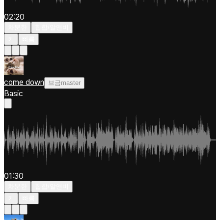
02:20
차분한
힙합/알앤비
키
빠름
come down
브금master
Basic
01:30
차분한
힙합/알앤비
키
빠름