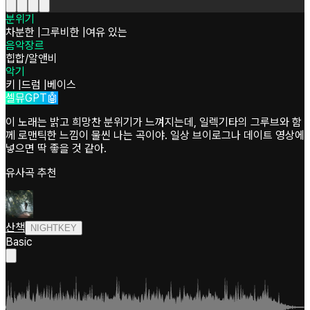
분위기
차분한
|
그루비한
|
여유 있는
음악장르
힙합/알앤비
악기
키
|
드럼
|
베이스
셀뮤GPT🤖
이 노래는 밝고 희망찬 분위기가 느껴지는데, 일렉기타의 그루브와 함
께 로맨틱한 느낌이 물씬 나는 곡이야. 일상 브이로그나 데이트 영상에
넣으면 딱 좋을 것 같아.
유사곡 추천
산책
NIGHTKEY
Basic