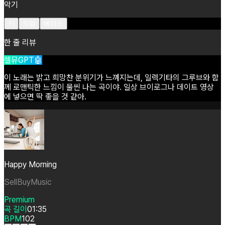
악기
키
드럼
베이스
한 줄 리뷰
셀뮤GPT🤖
이
노래는
밝고
희망찬
분위기가
느껴지는데,
일렉기타의
그루브와
함
께
로맨틱한
느낌이
물씬
나는
곡이야.
일상
브이로그나
데이트
영상
에
넣으면
딱
좋을
것
같아.
Happy Morning
SellBuyMusic
Premium
곡 길이
01:35
BPM
102