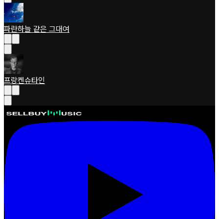
파란하늘 같은 그대여
프랑켄슈타인