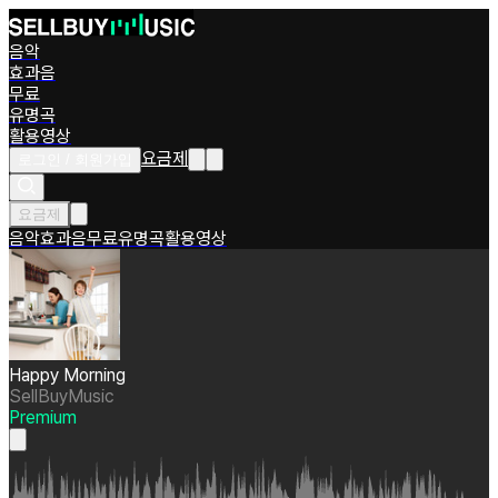
음악
효과음
무료
유명곡
활용영상
요금제
로그인 / 회원가입
요금제
음악
효과음
무료
유명곡
활용영상
Happy Morning
SellBuyMusic
Premium