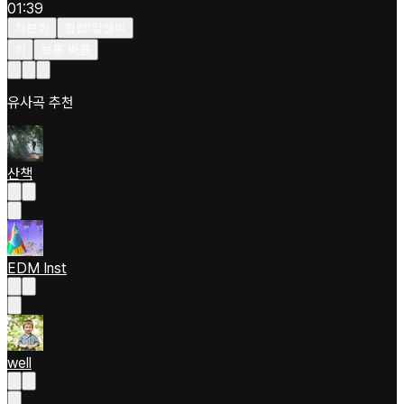
01:39
차분한
힙합/알앤비
키
보통 빠름
유사곡 추천
산책
EDM Inst
well