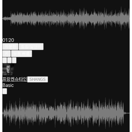
01:20
차분한
힙합/알앤비
키
보통 빠름
프랑켄슈타인
SHANGS
Basic