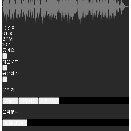
곡 길이
01:35
BPM
102
좋아요
다운로드
공유하기
분위기
차분한
그루비한
여유 있는
음악장르
힙합/알앤비