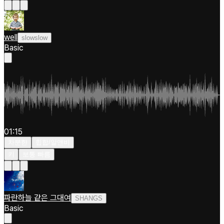
well
slowslow
Basic
01:15
차분한
힙합/알앤비
키
보통 빠름
파란하늘 같은 그대여
SHANGS
Basic