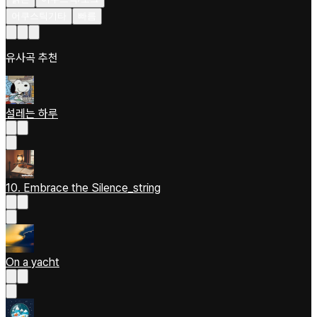
어쿠스틱기타
빠름
유사곡 추천
설레는 하루
10. Embrace the Silence_string
On a yacht