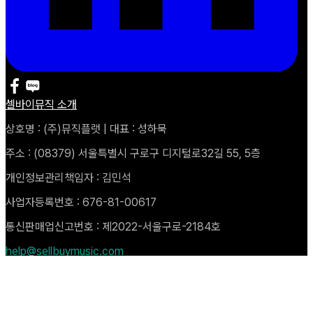
셀바이뮤직 소개
상호명 : (주)뮤직플랫 | 대표 : 성하묵
주소 : (08379) 서울특별시 구로구 디지털로32길 55, 5층
개인정보관리책임자 : 김민석
사업자등록번호 : 676-81-00617
통신판매업신고번호 : 제2022-서울구로-2184호
help@sellbuymusic.com
Copyright © 2025 Music Plat. All rights Reserved
자주 묻는 질문