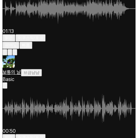
01:13
밝은
어쿠스틱/포크
피아노
빠름
보통의 날
브금냠냠
Basic
00:50
밝은
어쿠스틱/포크