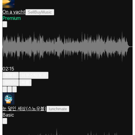
On a yacht
SellBuyMusic
Premium
02:15
차분한
어쿠스틱/포크
피아노
빠름
눈 덮인 세상(스노우볼)
lunchmate
Basic