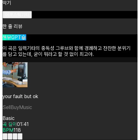
악기
어쿠스틱기타
한 줄 리뷰
셀뮤GPT🤖
이
곡은
일렉기타의
중독성
그루브와
함께
경쾌하고
잔잔한
분위기
를
담고
있는데,
굳이
뭐라고
할
것
없이
최고야.
your fault but ok
SellBuyMusic
Basic
곡 길이
01:41
BPM
118