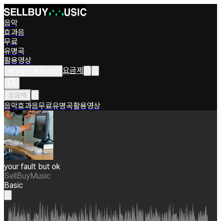
음악
효과음
무료
유명곡
활용영상
요금제
로그인 / 회원가입
요금제
음악
효과음
무료
유명곡
활용영상
your fault but ok
SellBuyMusic
Basic