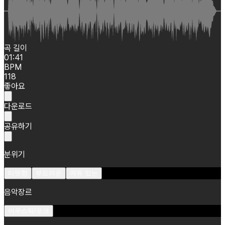
곡 길이
01:41
BPM
118
좋아요
다운로드
공유하기
분위기
따뜻한
부드러운
여유 있는
음악장르
어쿠스틱/포크