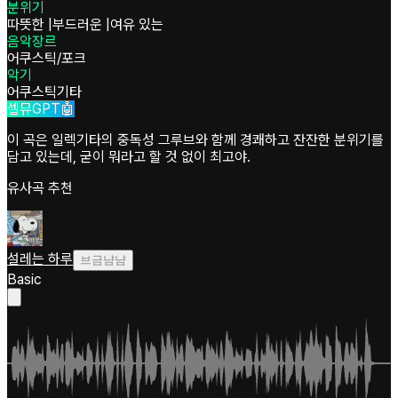
분위기
따뜻한
|
부드러운
|
여유 있는
음악장르
어쿠스틱/포크
악기
어쿠스틱기타
셀뮤GPT🤖
이 곡은 일렉기타의 중독성 그루브와 함께 경쾌하고 잔잔한 분위기를
담고 있는데, 굳이 뭐라고 할 것 없이 최고야.
유사곡 추천
설레는 하루
브금냠냠
Basic