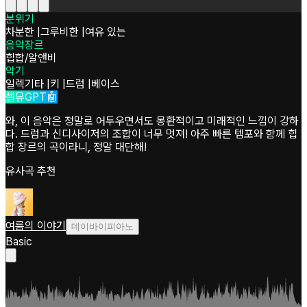
분위기
차분한
|
그루비한
|
여유 있는
음악장르
힙합/알앤비
악기
일렉기타
|
키
|
드럼
|
베이스
셀뮤GPT🤖
와, 이 음악은 정말로 어두우면서도 몽환적이고 미래적인 느낌이 강하
다. 드럼과 신디사이저의 조합이 너무 멋져! 아주 빠른 템포와 함께 힙
합 장르의 곡이라니, 정말 대단해!
유사곡 추천
여름의 이야기
데이바이피아노
Basic