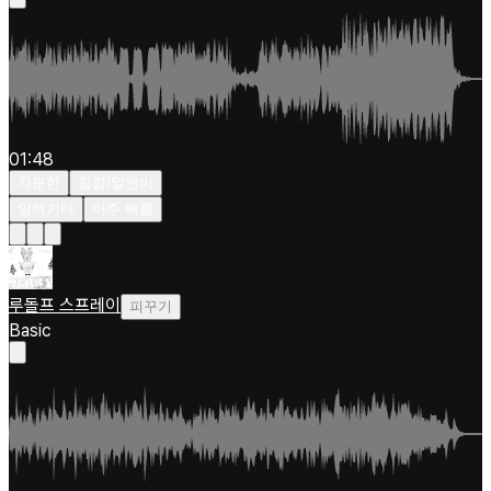
01:48
차분한
힙합/알앤비
일렉기타
아주 빠름
루돌프 스프레이
피꾸기
Basic