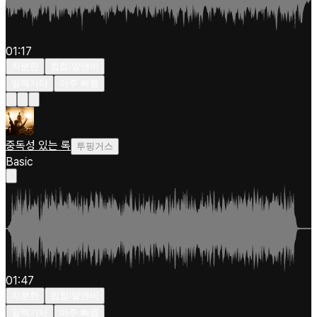
01:17
차분한
힙합/알앤비
일렉기타
아주 빠름
중독성 있는 록
투핑거스
Basic
01:47
차분한
힙합/알앤비
일렉기타
아주 빠름