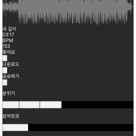
곡 길이
03:17
BPM
153
좋아요
다운로드
공유하기
분위기
차분한
그루비한
여유 있는
음악장르
힙합/알앤비