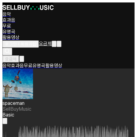
음악
효과음
무료
유명곡
활용영상
요금제
로그인 / 회원가입
요금제
음악
효과음
무료
유명곡
활용영상
spaceman
SellBuyMusic
Basic