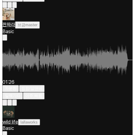
짠짜라
브금master
Basic
01:26
차분한
힙합/알앤비
일렉기타
아주 빠름
wild life
lallaworks
Basic