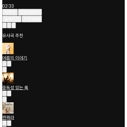
02:33
차분한
힙합/알앤비
일렉기타
아주 빠름
유사곡 추천
여름의 이야기
중독성 있는 록
짠짜라