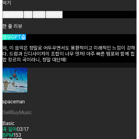
악기
일렉기타
키
드럼
베이스
한 줄 리뷰
셀뮤GPT🤖
와,
이
음악은
정말로
어두우면서도
몽환적이고
미래적인
느낌이
강하
다.
드럼과
신디사이저의
조합이
너무
멋져!
아주
빠른
템포와
함께
힙
합
장르의
곡이라니,
정말
대단해!
spaceman
SellBuyMusic
Basic
곡 길이
03:17
BPM
153