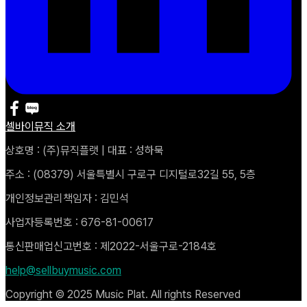
셀바이뮤직 소개
상호명 : (주)뮤직플랫 | 대표 : 성하묵
주소 : (08379) 서울특별시 구로구 디지털로32길 55, 5층
개인정보관리책임자 : 김민석
사업자등록번호 : 676-81-00617
통신판매업신고번호 : 제2022-서울구로-2184호
help@sellbuymusic.com
Copyright © 2025 Music Plat. All rights Reserved