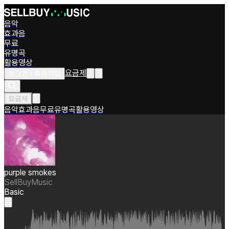
음악
효과음
무료
유명곡
활용영상
요금제
로그인 / 회원가입
요금제
음악
효과음
무료
유명곡
활용영상
purple smokes
SellBuyMusic
Basic