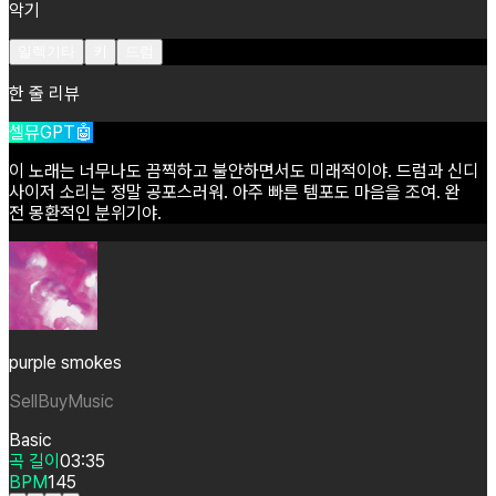
악기
일렉기타
키
드럼
한 줄 리뷰
셀뮤GPT🤖
이
노래는
너무나도
끔찍하고
불안하면서도
미래적이야.
드럼과
신디
사이저
소리는
정말
공포스러워.
아주
빠른
템포도
마음을
조여.
완
전
몽환적인
분위기야.
purple smokes
SellBuyMusic
Basic
곡 길이
03:35
BPM
145