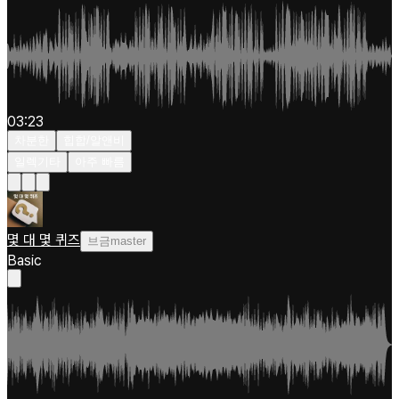
03:23
차분한
힙합/알앤비
일렉기타
아주 빠름
몇 대 몇 퀴즈
브금master
Basic