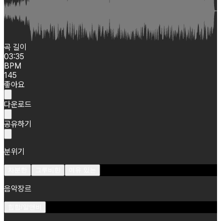
곡 길이
03:35
BPM
145
좋아요
다운로드
공유하기
분위기
차분한
그루비한
여유 있는
음악장르
힙합/알앤비