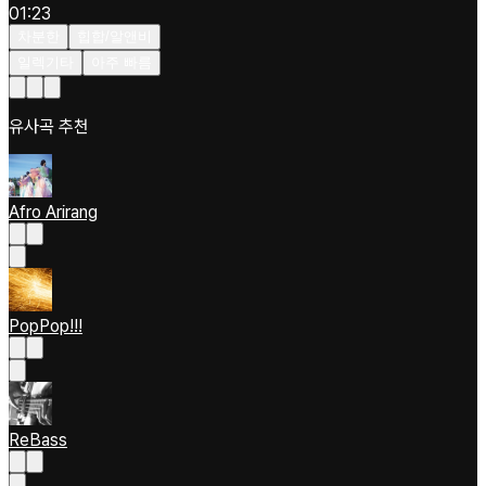
01:23
차분한
힙합/알앤비
일렉기타
아주 빠름
유사곡 추천
Afro Arirang
PopPop!!!
ReBass