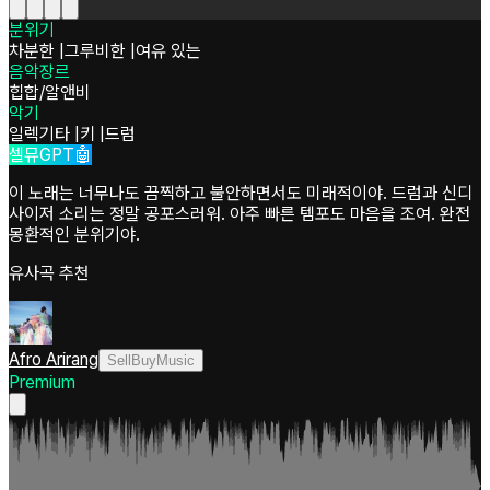
분위기
차분한
|
그루비한
|
여유 있는
음악장르
힙합/알앤비
악기
일렉기타
|
키
|
드럼
셀뮤GPT🤖
이 노래는 너무나도 끔찍하고 불안하면서도 미래적이야. 드럼과 신디
사이저 소리는 정말 공포스러워. 아주 빠른 템포도 마음을 조여. 완전
몽환적인 분위기야.
유사곡 추천
Afro Arirang
SellBuyMusic
Premium