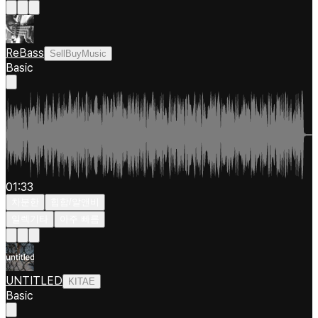
ReBass
SellBuyMusic
Basic
01:33
차분한
힙합/알앤비
일렉기타
아주 빠름
UNTITLED
KITAE
Basic