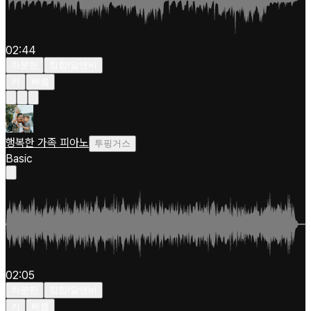
02:44
차분한
힙합/알앤비
키
빠름
행복한 가족 피아노
투핑거스
Basic
02:05
차분한
힙합/알앤비
키
빠름