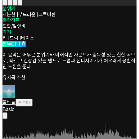
분위기
차분한
|
부드러운
|
그루비한
음악장르
힙합/알앤비
악기
키
|
드럼
|
베이스
셀뮤GPT🤖
이 음악은 어두운 분위기와 미래적인 사운드가 중독성 있는 힙합 곡으
로, 빠르고 긴장감 있는 템포로 드럼과 신디사이저가 어우러져 몽환적
인 느낌을 준다.
유사곡 추천
물비늘
푸르다
Basic