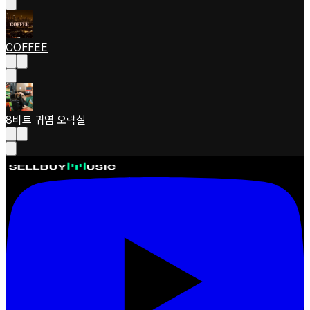
COFFEE
8비트 귀염 오락실