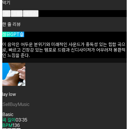
악기
키
드럼
베이스
한 줄 리뷰
셀뮤GPT🤖
이
음악은
어두운
분위기와
미래적인
사운드가
중독성
있는
힙합
곡으
로,
빠르고
긴장감
있는
템포로
드럼과
신디사이저가
어우러져
몽환적
인
느낌을
준다.
lay low
SellBuyMusic
Basic
곡 길이
03:35
BPM
136