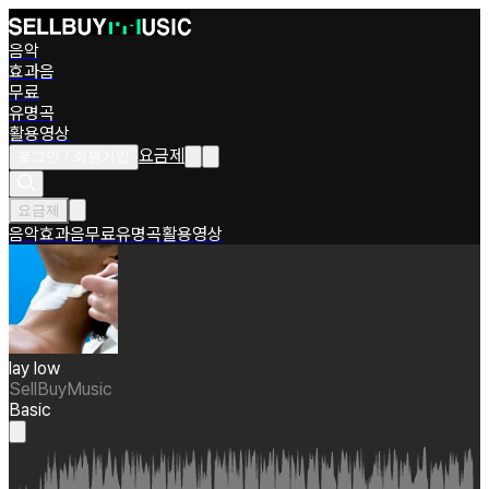
음악
효과음
무료
유명곡
활용영상
요금제
로그인 / 회원가입
요금제
음악
효과음
무료
유명곡
활용영상
lay low
SellBuyMusic
Basic