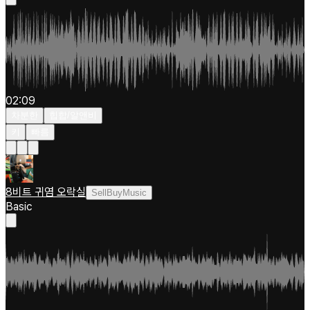
02:09
차분한
힙합/알앤비
키
빠름
8비트 귀염 오락실
SellBuyMusic
Basic