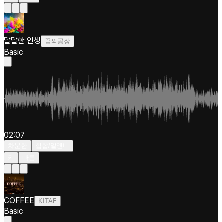
달달한 인생
꿈의공장
Basic
02:07
차분한
힙합/알앤비
키
빠름
COFFEE
KITAE
Basic