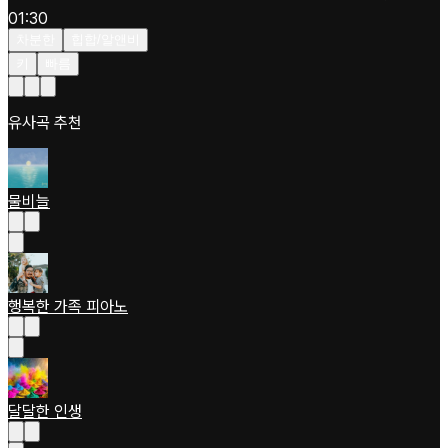
01:30
차분한
힙합/알앤비
키
빠름
유사곡 추천
물비늘
행복한 가족 피아노
달달한 인생