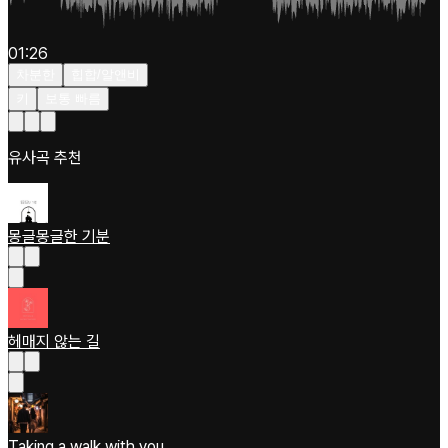
01:26
차분한
힙합/알앤비
키
보통 빠름
유사곡 추천
몽글몽글한 기분
헤매지 않는 길
Taking a walk with you