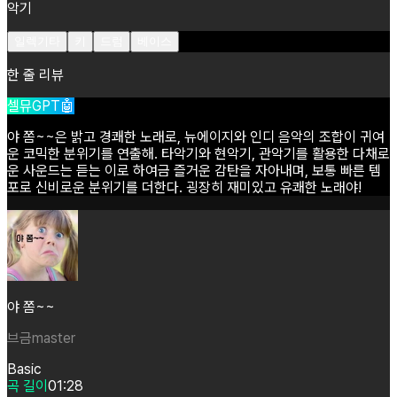
악기
일렉기타
키
드럼
베이스
한 줄 리뷰
셀뮤GPT🤖
야
쫌~~은
밝고
경쾌한
노래로,
뉴에이지와
인디
음악의
조합이
귀여
운
코믹한
분위기를
연출해.
타악기와
현악기,
관악기를
활용한
다채로
운
사운드는
듣는
이로
하여금
즐거운
감탄을
자아내며,
보통
빠른
템
포로
신비로운
분위기를
더한다.
굉장히
재미있고
유쾌한
노래야!
야 쫌~~
브금master
Basic
곡 길이
01:28