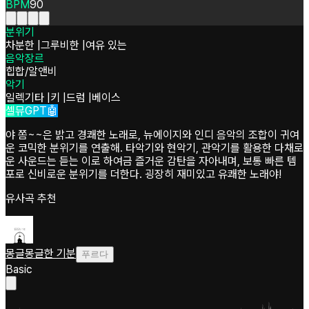
BPM
90
분위기
차분한
|
그루비한
|
여유 있는
음악장르
힙합/알앤비
악기
일렉기타
|
키
|
드럼
|
베이스
셀뮤GPT🤖
야 쫌~~은 밝고 경쾌한 노래로, 뉴에이지와 인디 음악의 조합이 귀여
운 코믹한 분위기를 연출해. 타악기와 현악기, 관악기를 활용한 다채로
운 사운드는 듣는 이로 하여금 즐거운 감탄을 자아내며, 보통 빠른 템
포로 신비로운 분위기를 더한다. 굉장히 재미있고 유쾌한 노래야!
유사곡 추천
몽글몽글한 기분
푸르다
Basic