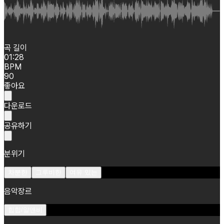
곡 길이
01:28
BPM
90
좋아요
다운로드
공유하기
분위기
차분한
그루비한
여유 있는
음악장르
힙합/알앤비