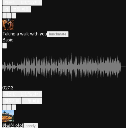
차분한
힙합/알앤비
키
보통 빠름
Taking a walk with you
lunchmate
Basic
02:13
차분한
힙합/알앤비
일렉기타
보통 빠름
행복한 상상
sandy