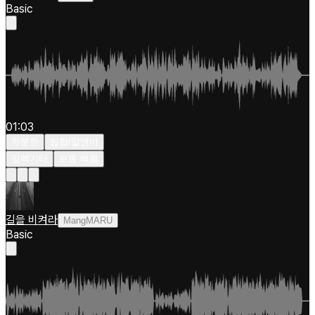
Basic
01:03
차분한
힙합/알앤비
일렉기타
보통 빠름
길을 비켜라
MangMARU
Basic