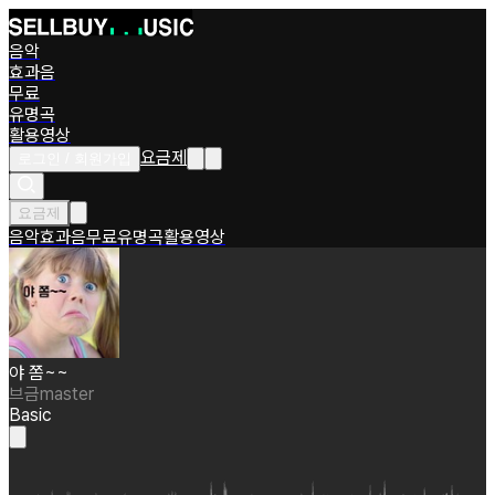
음악
효과음
무료
유명곡
활용영상
요금제
로그인 / 회원가입
요금제
음악
효과음
무료
유명곡
활용영상
야 쫌~~
브금master
Basic