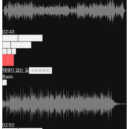
02:43
차분한
힙합/알앤비
키
보통 빠름
헤매지 않는 길
슈퍼트래커
Basic
02:50