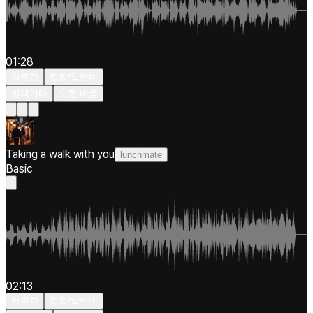
01:28
차분한
힙합/알앤비
일렉기타
보통 빠름
Taking a walk with you
lunchmate
Basic
02:13
차분한
힙합/알앤비