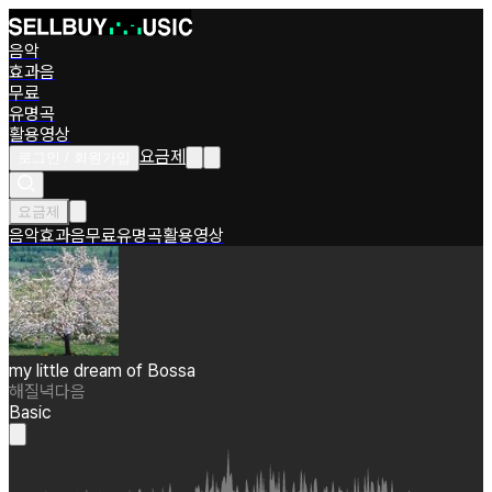
음악
효과음
무료
유명곡
활용영상
요금제
로그인 / 회원가입
요금제
음악
효과음
무료
유명곡
활용영상
my little dream of Bossa
해질녁다음
Basic