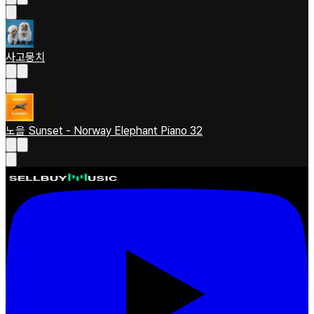
사고뭉치
노을 Sunset - Norway Elephant Piano 32