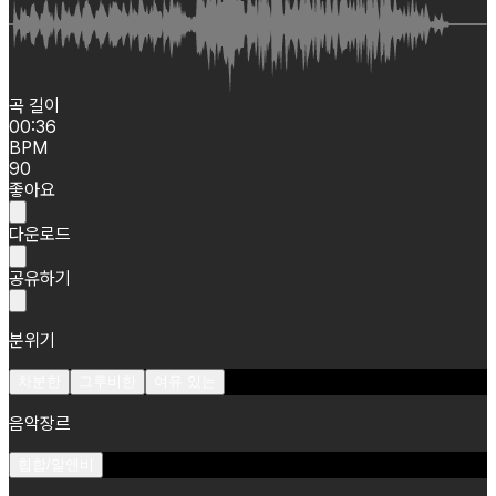
곡 길이
00:36
BPM
90
좋아요
다운로드
공유하기
분위기
차분한
그루비한
여유 있는
음악장르
힙합/알앤비