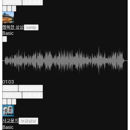
일렉기타
보통 빠름
행복한 상상
sandy
Basic
01:03
차분한
힙합/알앤비
일렉기타
보통 빠름
사고뭉치
브금냠냠
Basic