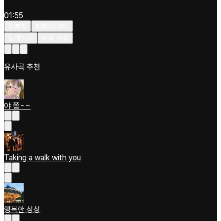
01:55
차분한
힙합/알앤비
일렉기타
보통 빠름
유사곡 추천
야 쫌~~
Taking a walk with you
행복한 상상