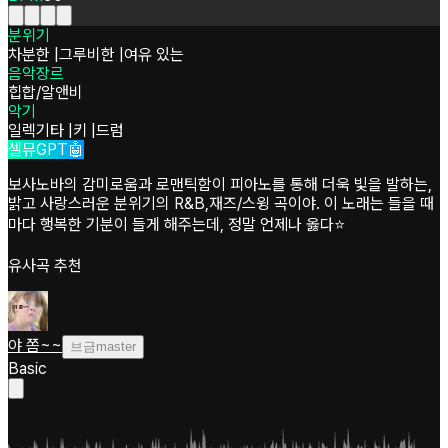
분위기
차분한
|
그루비한
|
여유 있는
음악장르
힙합/알앤비
악기
일렉기타
|
키
|
드럼
셀뮤GPT🤖
보사노바의 감미로움과 로맨틱함이 피아노를 통해 더욱 빛을 발하는,
밝고 사랑스러운 분위기의 R&B,재즈/스윙 곡이야. 이 노래는 들을 때
마다 행복한 기분이 들게 해주는데, 정말 언제나 옳다⭐️
유사곡 추천
야 쫌~~
브금master
Basic