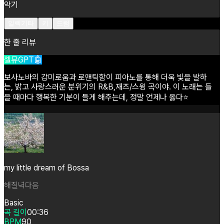
악기
일렉기타
키
드럼
한 줄 리뷰
셀뮤GPT🤖
보사노바의
감미로움과
로맨틱함이
피아노를
통해
더욱
빛을
발하
는,
밝고
사랑스러운
분위기의
R&B,재즈/스윙
곡이야.
이
노래는
들
을
때마다
행복한
기분이
들게
해주는데,
정말
언제나
옳다⭐️
my little dream of Bossa
해질녁다음
Basic
곡 길이
00:36
BPM
90