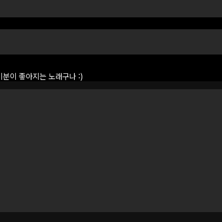
기분이
좋아지는
노래구나
:)