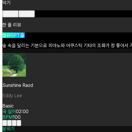
악기
피아노
스트링
한 줄 리뷰
셀뮤GPT🤖
숲
속을
달리는
기분으로
피아노와
어쿠스틱
기타의
조화가
참
좋아서
Sunshine Raod
Eddy Lee
Basic
곡 길이
02:00
BPM
100
분위기