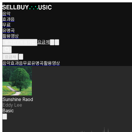
음악
효과음
무료
유명곡
활용영상
요금제
로그인 / 회원가입
요금제
음악
효과음
무료
유명곡
활용영상
Sunshine Raod
Eddy Lee
Basic