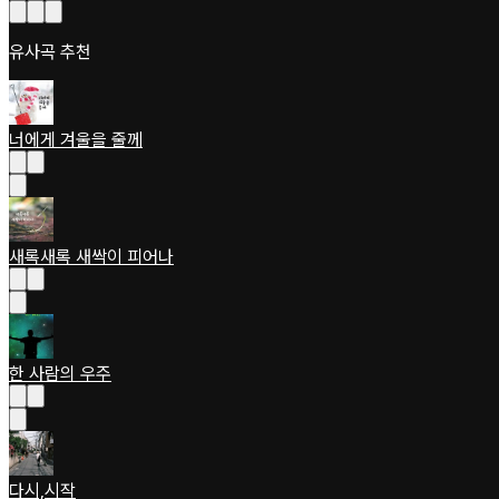
유사곡 추천
너에게 겨울을 줄께
새록새록 새싹이 피어나
한 사람의 우주
다시,시작