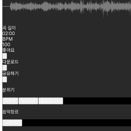
곡 길이
02:00
BPM
100
좋아요
다운로드
공유하기
분위기
따뜻한
부드러운
몰입감 있는
음악장르
뉴에이지