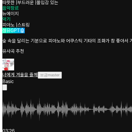
따뜻한
|
부드러운
|
몰입감 있는
음악장르
뉴에이지
악기
피아노
|
스트링
셀뮤GPT🤖
숲 속을 달리는 기분으로 피아노와 어쿠스틱 기타의 조화가 참 좋아서 기
유사곡 추천
너에게 겨울을 줄께
브금master
Basic
03:26