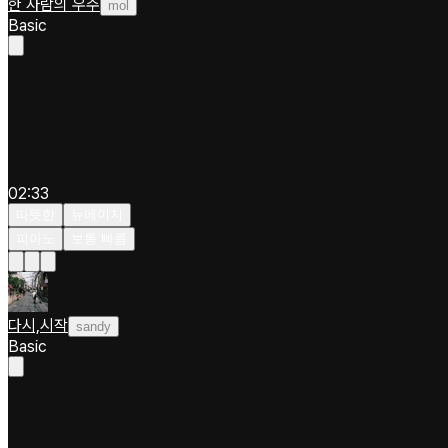
한 사람의 우주
mol
Basic
02:33
따뜻한
뉴에이지
피아노
보통 빠름
다시,시작
sandy
Basic