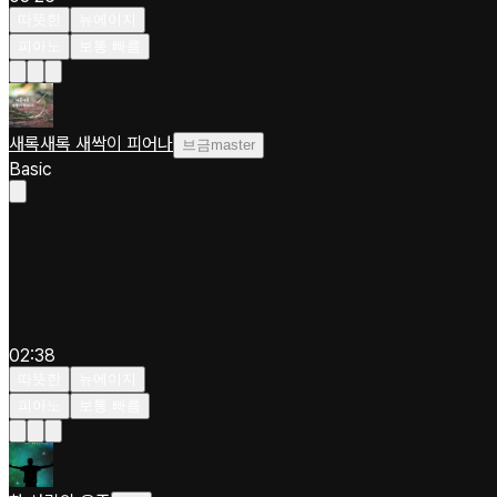
따뜻한
뉴에이지
피아노
보통 빠름
새록새록 새싹이 피어나
브금master
Basic
02:38
따뜻한
뉴에이지
피아노
보통 빠름