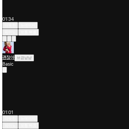
01:34
따뜻한
뉴에이지
피아노
보통 빠름
괜찮아
브금냠냠
Basic
01:01
따뜻한
뉴에이지
피아노
보통 빠름