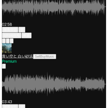
02:58
몽환적인
팝
신디사이저
빠름
青い空と 白い砂浜
SellBuyMusic
Premium
03:43
몽환적인
팝