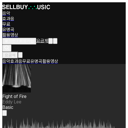
음악
효과음
무료
유명곡
활용영상
요금제
로그인 / 회원가입
요금제
음악
효과음
무료
유명곡
활용영상
Fight of Fire
Eddy Lee
Basic