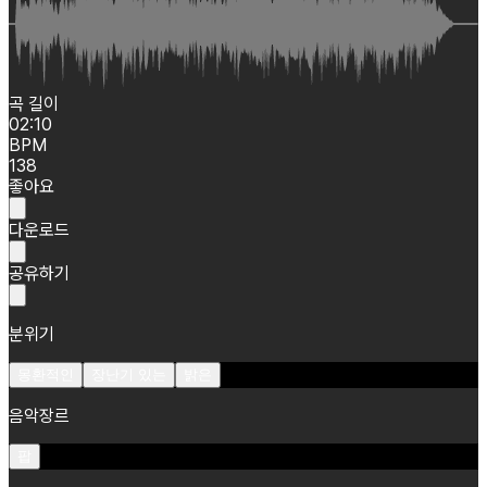
곡 길이
02:10
BPM
138
좋아요
다운로드
공유하기
분위기
몽환적인
장난기 있는
밝은
음악장르
팝