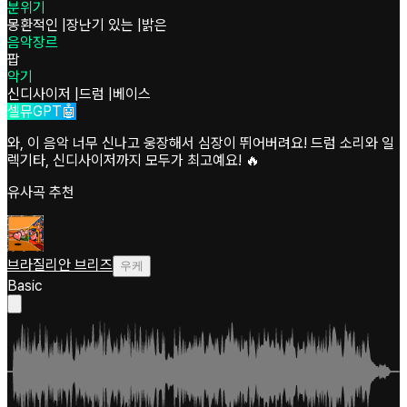
분위기
몽환적인
|
장난기 있는
|
밝은
음악장르
팝
악기
신디사이저
|
드럼
|
베이스
셀뮤GPT🤖
와, 이 음악 너무 신나고 웅장해서 심장이 뛰어버려요! 드럼 소리와 일
렉기타, 신디사이저까지 모두가 최고예요! 🔥
유사곡 추천
브라질리안 브리즈
우케
Basic