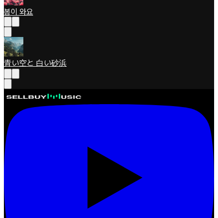
봄이 와요
青い空と 白い砂浜