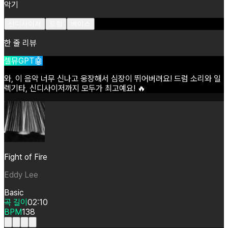
악기
신디사이저
드럼
베이스
한 줄 리뷰
셀뮤GPT🤖
와,
이
음악
너무
신나고
웅장해서
심장이
뛰어버려요!
드럼
소리와
일
렉기타,
신디사이저까지
모두가
최고예요!
🔥
Fight of Fire
Eddy Lee
Basic
곡 길이
02:10
BPM
138