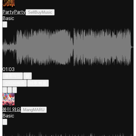
PartyParty
SellBuyMusic
Basic
01:03
몽환적인
팝
신디사이저
아주 빠름
봄이 와요
MangMARU
Basic