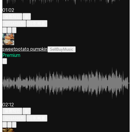
01:02
몽환적인
팝
신디사이저
아주 빠름
sweetpotato pumpkin
SellBuyMusic
Premium
02:12
몽환적인
팝
신디사이저
아주 빠름