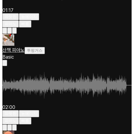
01:17
따뜻한
뉴에이지
피아노
빠름
산책 피아노
투핑거스
Basic
02:00
따뜻한
뉴에이지
피아노
빠름