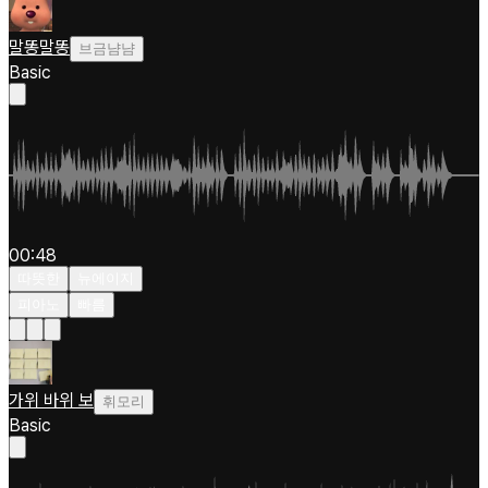
말똥말똥
브금냠냠
Basic
00:48
따뜻한
뉴에이지
피아노
빠름
가위 바위 보
휘모리
Basic