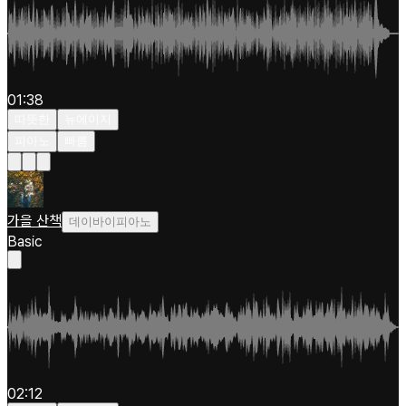
01:38
따뜻한
뉴에이지
피아노
빠름
가을 산책
데이바이피아노
Basic
02:12