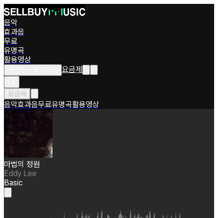
음악
효과음
무료
유명곡
활용영상
요금제
로그인 / 회원가입
요금제
음악
효과음
무료
유명곡
활용영상
마법의 정원
Eddy Lee
Basic