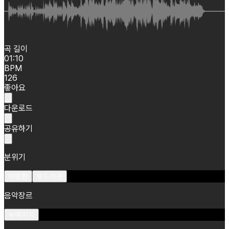
곡 길이
01:10
BPM
126
좋아요
다운로드
공유하기
분위기
따뜻한
부드러운
음악장르
뉴에이지