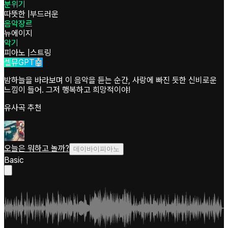
분위기
따뜻한
|
부드러운
음악장르
뉴에이지
악기
피아노
|
스트링
셀뮤GPT🤖
밤하늘을 바라보며 이 음악을 듣는 순간, 사랑에 빠진 듯한 신비로운
느낌이 들어. 그저 행복하고 희망적이야!
유사곡 추천
오늘은 뭐하고 놀까?
데이바이피아노
Basic