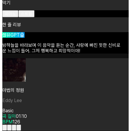
악기
피아노
스트링
한 줄 리뷰
셀뮤GPT🤖
밤하늘을
바라보며
이
음악을
듣는
순간,
사랑에
빠진
듯한
신비로
운
느낌이
들어.
그저
행복하고
희망적이야!
마법의 정원
Eddy Lee
Basic
곡 길이
01:10
BPM
126