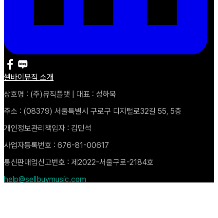
셀바이뮤직 소개
상호명 : (주)뮤직플랫 | 대표 : 성하묵
주소 : (08379) 서울특별시 구로구 디지털로32길 55, 5층
개인정보관리책임자 : 김민석
사업자등록번호 : 676-81-00617
통신판매업신고번호 : 제2022-서울구로-2184호
help@sellbuymusic.com
Copyright © 2025 Music Plat. All rights Reserved
자주 묻는 질문