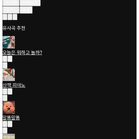
따뜻한
뉴에이지
피아노
빠름
유사곡 추천
오늘은 뭐하고 놀까?
산책 피아노
말똥말똥