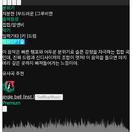
분위기
차분한
|
부드러운
|
그루비한
음악장르
힙합/알앤비
악기
일렉기타
|
키
|
드럼
셀뮤GPT🤖
이 음악은 빠른 템포와 어두운 분위기로 슬픈 감정을 자극하는 힙합 곡
인데, 진짜 드럼과 신디사이저의 조합이 멋져! 이 음악을 들으면 마치
머리 깊은 곳까지 빠져들어가는 느낌이야.
유사곡 추천
jingle bell (inst.)
SellBuyMusic
Premium