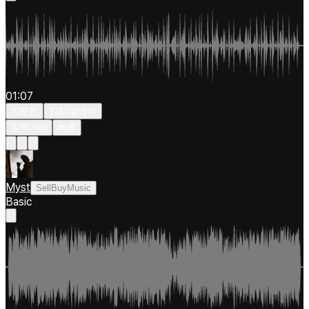
01:07
차분한
힙합/알앤비
일렉기타
빠름
Myst
SellBuyMusic
Basic