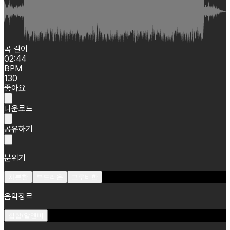
곡 길이
02:44
BPM
130
좋아요
다운로드
공유하기
분위기
차분한
부드러운
그루비한
음악장르
힙합/알앤비