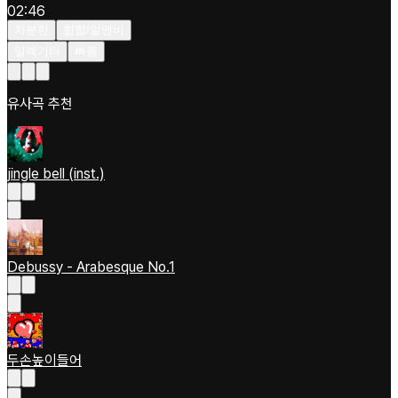
02:46
차분한
힙합/알앤비
일렉기타
빠름
유사곡 추천
jingle bell (inst.)
Debussy - Arabesque No.1
두손높이들어