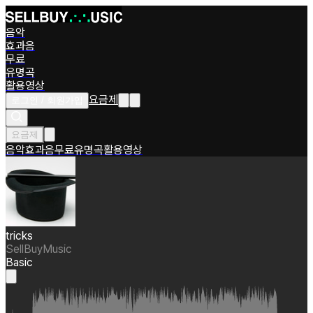
음악
효과음
무료
유명곡
활용영상
요금제
로그인 / 회원가입
요금제
음악
효과음
무료
유명곡
활용영상
tricks
SellBuyMusic
Basic