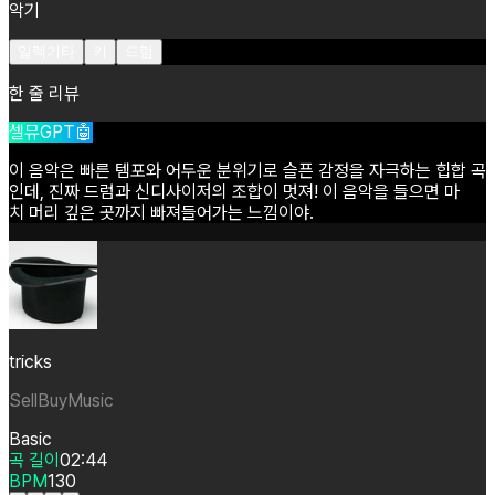
악기
일렉기타
키
드럼
한 줄 리뷰
셀뮤GPT🤖
이
음악은
빠른
템포와
어두운
분위기로
슬픈
감정을
자극하는
힙합
곡
인데,
진짜
드럼과
신디사이저의
조합이
멋져!
이
음악을
들으면
마
치
머리
깊은
곳까지
빠져들어가는
느낌이야.
tricks
SellBuyMusic
Basic
곡 길이
02:44
BPM
130