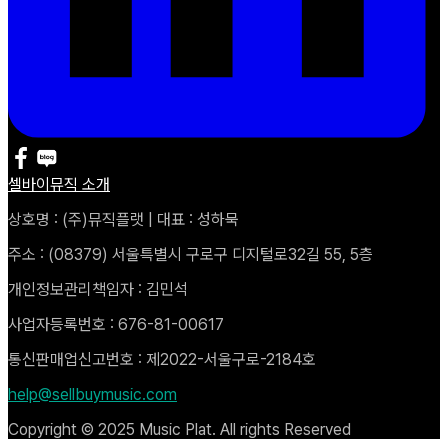
셀바이뮤직 소개
상호명 : (주)뮤직플랫 | 대표 : 성하묵
주소 : (08379) 서울특별시 구로구 디지털로32길 55, 5층
개인정보관리책임자 : 김민석
사업자등록번호 : 676-81-00617
통신판매업신고번호 : 제2022-서울구로-2184호
help@sellbuymusic.com
Copyright © 2025 Music Plat. All rights Reserved