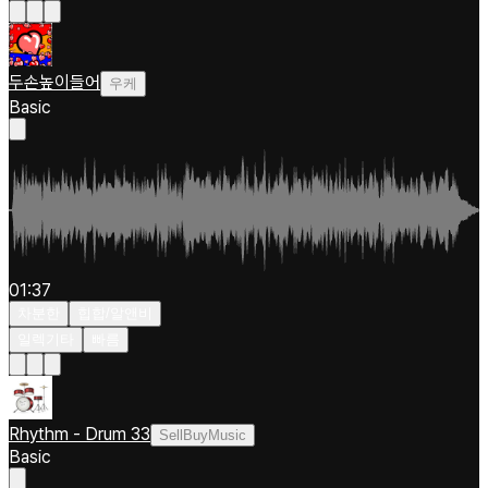
두손높이들어
우케
Basic
01:37
차분한
힙합/알앤비
일렉기타
빠름
Rhythm - Drum 33
SellBuyMusic
Basic