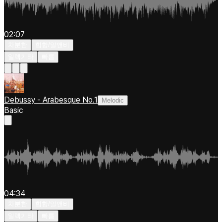
02:07
차분한
힙합/알앤비
일렉기타
빠름
Debussy - Arabesque No.1
Melodic
Basic
04:34
차분한
힙합/알앤비
일렉기타
빠름