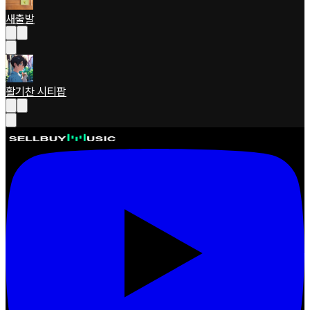
새출발
활기찬 시티팝