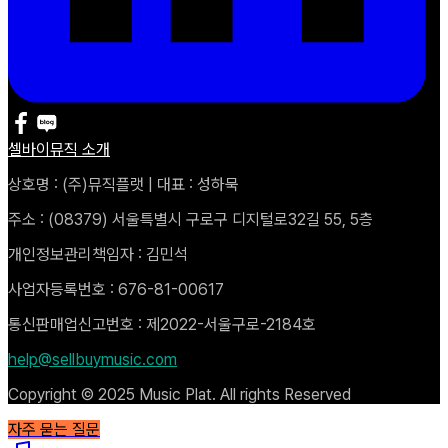
셀바이뮤직 소개
상호명 : (주)뮤직플랫 | 대표 : 성하묵
주소 : (08379) 서울특별시 구로구 디지털로32길 55, 5층
개인정보관리책임자 : 김민석
사업자등록번호 : 676-81-00617
통신판매업신고번호 : 제2022-서울구로-2184호
help@sellbuymusic.com
Copyright © 2025 Music Plat. All rights Reserved
자주 묻는 질문