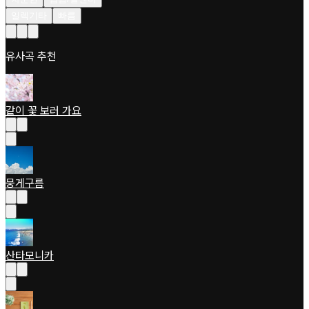
일렉기타
빠름
유사곡 추천
같이 꽃 보러 가요
뭉게구름
산타모니카