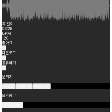
곡 길이
03:29
BPM
120
좋아요
다운로드
공유하기
분위기
차분한
그루비한
여유 있는
음악장르
힙합/알앤비