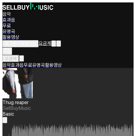
음악
효과음
무료
유명곡
활용영상
요금제
로그인 / 회원가입
요금제
음악
효과음
무료
유명곡
활용영상
Thug reaper
SellBuyMusic
Basic