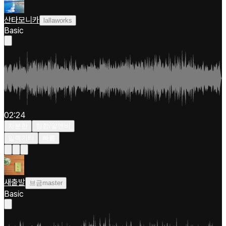
산타모니카
lallaworks
Basic
02:24
차분한
힙합/알앤비
일렉기타
빠름
새출발
브금master
Basic