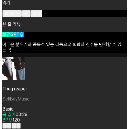
악기
일렉기타
키
드럼
한 줄 리뷰
셀뮤GPT🤖
어두운
분위기와
중독성
있는
리듬으로
힙합의
진수를
만끽할
수
있
는
곡.
Thug reaper
SellBuyMusic
Basic
곡 길이
03:29
BPM
120