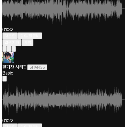
01:32
차분한
힙합/알앤비
일렉기타
빠름
활기찬 시티팝
SHANGS
Basic
01:22
차분한
힙합/알앤비