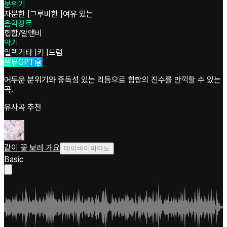
분위기
차분한
|
그루비한
|
여유 있는
음악장르
힙합/알앤비
악기
일렉기타
|
키
|
드럼
셀뮤GPT🤖
어두운 분위기와 중독성 있는 리듬으로 힙합의 진수를 만끽할 수 있는
곡.
유사곡 추천
같이 꽃 보러 가요
데이바이피아노
Basic