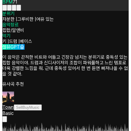
BPM
71
분위기
차분한
|
그루비한
|
여유 있는
음악장르
힙합/알앤비
악기
키
|
드럼
|
베이스
셀뮤GPT🤖
이 음악은 끈적한 비트와 어둡고 긴장감 넘치는 분위기로 중독성 있는
힙합 음악이야. 드럼과 신디사이저의 조합이 파워풀하고 느린 템포로
더욱 강렬한 느낌을 줘. 근데 중독성 있어서 한 번 듣면 빠져나올 수 없
을 것 같아.
유사곡 추천
Town
SellBuyMusic
Basic