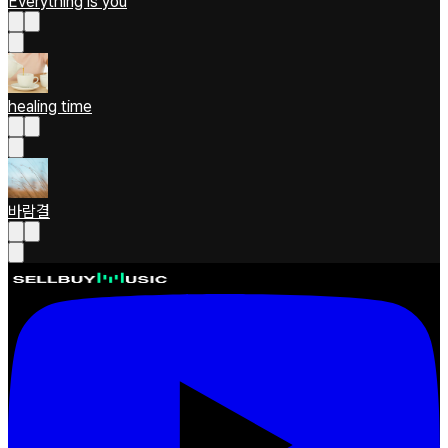
Everything is you
healing time
바람결