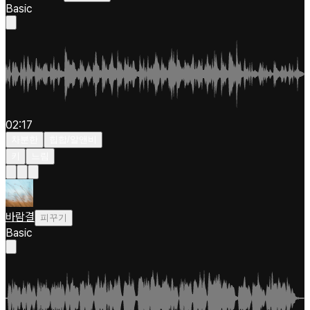
Basic
02:17
차분한
힙합/알앤비
키
느림
바람결
피꾸기
Basic