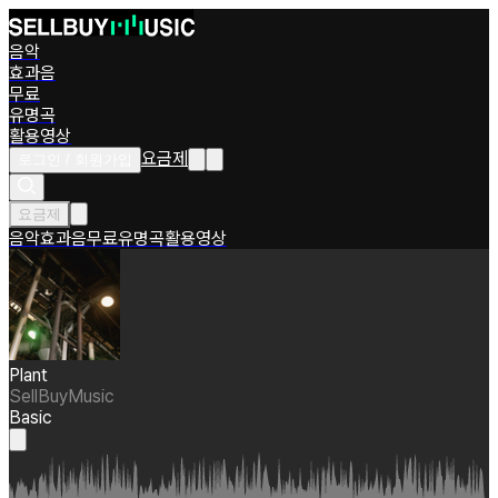
음악
효과음
무료
유명곡
활용영상
요금제
로그인 / 회원가입
요금제
음악
효과음
무료
유명곡
활용영상
Plant
SellBuyMusic
Basic