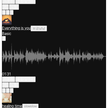
차분한
힙합/알앤비
키
느림
Everything is you
브금냠냠
Basic
01:31
차분한
힙합/알앤비
키
느림
healing time
slowslow