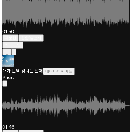
01:50
차분한
힙합/알앤비
키
느림
해가 반짝 빛나는 날에
데이바이피아노
Basic
01:46