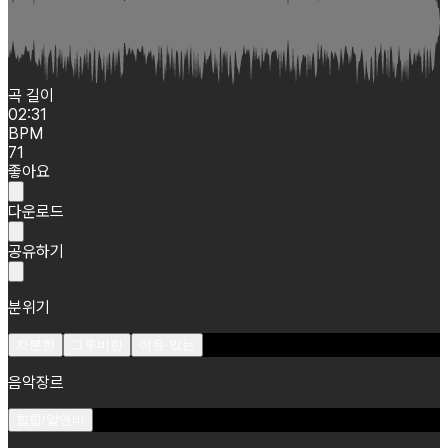
곡 길이
02:31
BPM
71
좋아요
다운로드
공유하기
분위기
차분한
그루비한
여유 있는
음악장르
힙합/알앤비