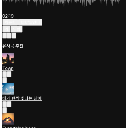
02:19
차분한
힙합/알앤비
키
느림
유사곡 추천
Town
해가 반짝 빛나는 날에