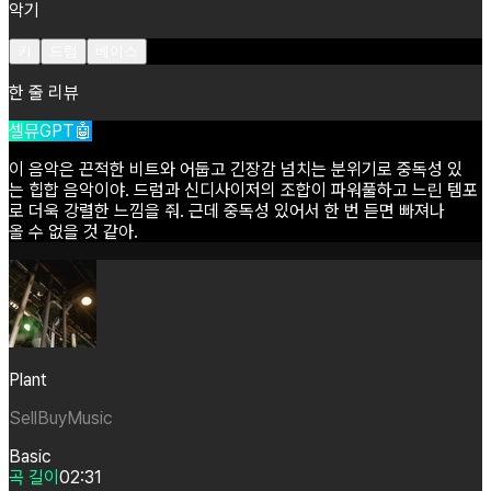
악기
키
드럼
베이스
한 줄 리뷰
셀뮤GPT🤖
이
음악은
끈적한
비트와
어둡고
긴장감
넘치는
분위기로
중독성
있
는
힙합
음악이야.
드럼과
신디사이저의
조합이
파워풀하고
느린
템포
로
더욱
강렬한
느낌을
줘.
근데
중독성
있어서
한
번
듣면
빠져나
올
수
없을
것
같아.
Plant
SellBuyMusic
Basic
곡 길이
02:31