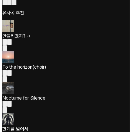
유사곡 추천
안들키겠지? ㅋ
To the horizon(choir)
Nocturne for Silence
한계를 넘어서