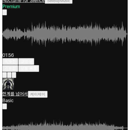
Nocturne for Silence
SellBuyMusic
Premium
01:56
따뜻한
클래식
스트링
보통 빠름
한계를 넘어서
케이제이
Basic