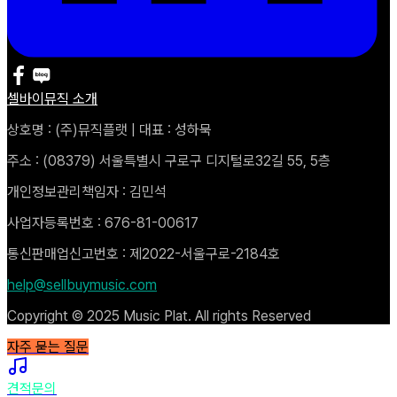
셀바이뮤직 소개
상호명 : (주)뮤직플랫 | 대표 : 성하묵
주소 : (08379) 서울특별시 구로구 디지털로32길 55, 5층
개인정보관리책임자 : 김민석
사업자등록번호 : 676-81-00617
통신판매업신고번호 : 제2022-서울구로-2184호
help@sellbuymusic.com
Copyright © 2025 Music Plat. All rights Reserved
자주 묻는 질문
견적문의