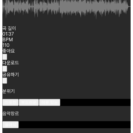
곡 길이
01:37
BPM
110
좋아요
다운로드
공유하기
분위기
따뜻한
부드러운
여유 있는
음악장르
클래식