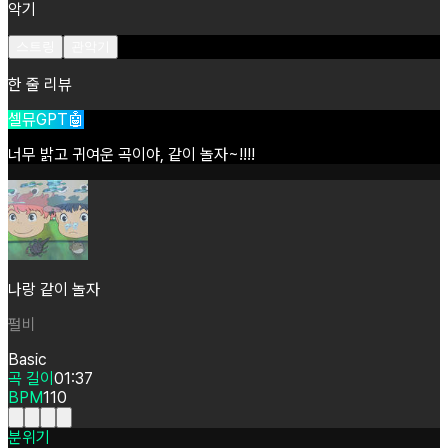
악기
스트링
관악기
한 줄 리뷰
셀뮤GPT🤖
너무
밝고
귀여운
곡이야,
같이
놀자~!!!!
나랑 같이 놀자
펄비
Basic
곡 길이
01:37
BPM
110
분위기