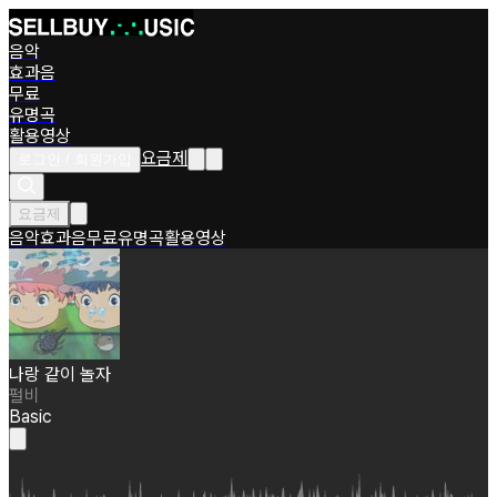
음악
효과음
무료
유명곡
활용영상
요금제
로그인 / 회원가입
요금제
음악
효과음
무료
유명곡
활용영상
나랑 같이 놀자
펄비
Basic