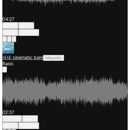
04:27
따뜻한
클래식
피아노
보통 빠름
서사: cinematic bgm
lallaworks
Basic
02:37
빈티지한
클래식
피아노
보통 빠름