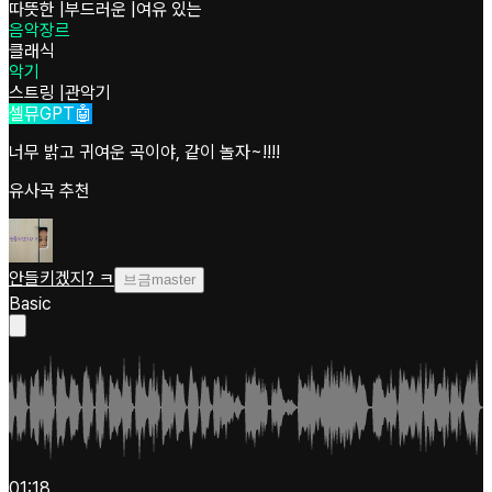
따뜻한
|
부드러운
|
여유 있는
음악장르
클래식
악기
스트링
|
관악기
셀뮤GPT🤖
너무 밝고 귀여운 곡이야, 같이 놀자~!!!!
유사곡 추천
안들키겠지? ㅋ
브금master
Basic
01:18