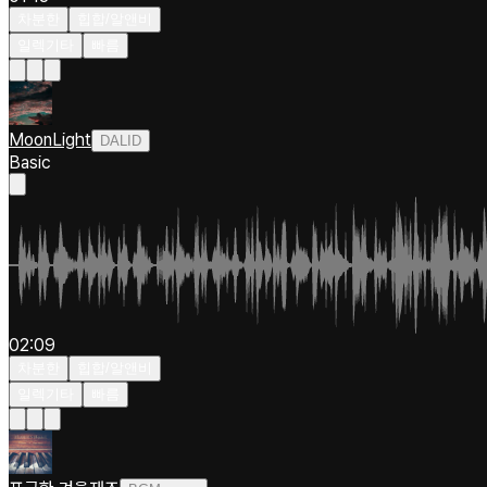
차분한
힙합/알앤비
일렉기타
빠름
MoonLight
DALID
Basic
02:09
차분한
힙합/알앤비
일렉기타
빠름