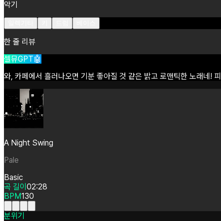
악기
일렉기타
키
드럼
베이스
한 줄 리뷰
셀뮤GPT🤖
와,
카페에서
흘러나오면
기분
좋아질
것
같은
밝고
로맨틱한
노래네!
피
A Night Swing
Pale
Basic
곡 길이
02:28
BPM
130
분위기