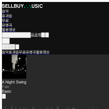
음악
효과음
무료
유명곡
활용영상
요금제
로그인 / 회원가입
요금제
음악
효과음
무료
유명곡
활용영상
A Night Swing
Pale
Basic