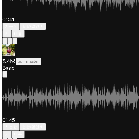
01:41
차분한
힙합/알앤비
키
빠름
첫사랑
브금master
Basic
01:45
차분한
힙합/알앤비
키
빠름