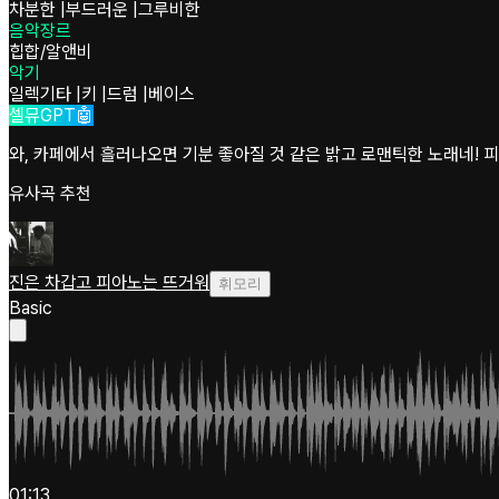
차분한
|
부드러운
|
그루비한
음악장르
힙합/알앤비
악기
일렉기타
|
키
|
드럼
|
베이스
셀뮤GPT🤖
와, 카페에서 흘러나오면 기분 좋아질 것 같은 밝고 로맨틱한 노래네! 피
유사곡 추천
진은 차갑고 피아노는 뜨거워
휘모리
Basic
01:13