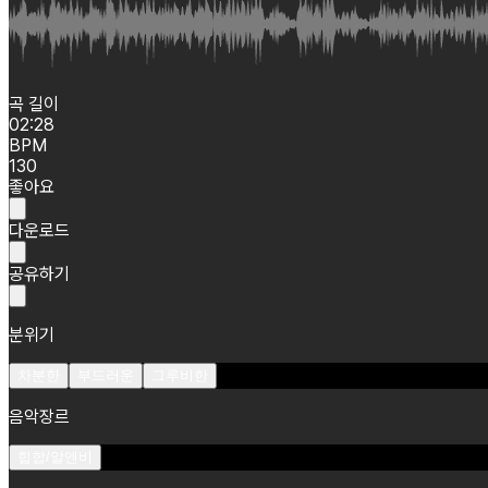
곡 길이
02:28
BPM
130
좋아요
다운로드
공유하기
분위기
차분한
부드러운
그루비한
음악장르
힙합/알앤비