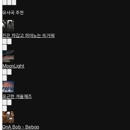
유사곡 추천
진은 차갑고 피아노는 뜨거워
MoonLight
포근한 겨울재즈
QnA Bob - Bebop