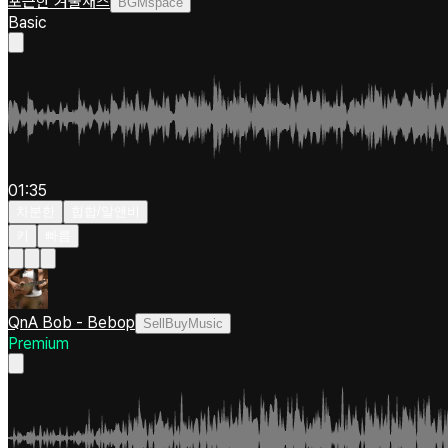
포근한 겨울재즈
BGMspace
Basic
01:35
차분한
힙합/알앤비
키
빠름
QnA Bob - Bebop
SellBuyMusic
Premium