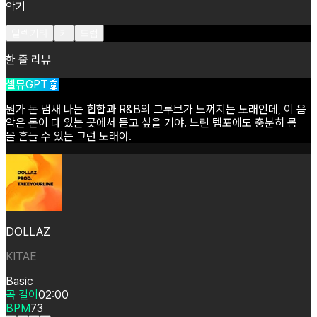
악기
일렉기타
키
드럼
한 줄 리뷰
셀뮤GPT🤖
뭔가
돈
냄새
나는
힙합과
R&B의
그루브가
느껴지는
노래인데,
이
음
악은
돈이
다
있는
곳에서
듣고
싶을
거야.
느린
템포에도
충분히
몸
을
흔들
수
있는
그런
노래야.
DOLLAZ
KITAE
Basic
곡 길이
02:00
BPM
73