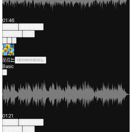
01:46
차분한
힙합/알앤비
일렉기타
느림
우리는
데이바이피아노
Basic
01:21
차분한
힙합/알앤비
일렉기타
느림