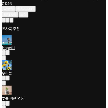
01:46
차분한
힙합/알앤비
일렉기타
느림
유사곡 추천
Hopeful
우리는
부를 위한 명상