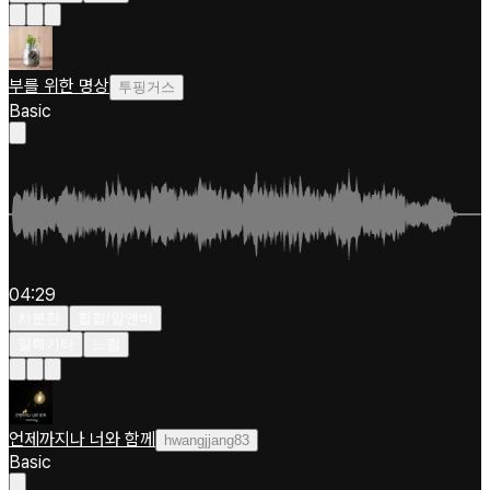
부를 위한 명상
투핑거스
Basic
04:29
차분한
힙합/알앤비
일렉기타
느림
언제까지나 너와 함께
hwangjjang83
Basic