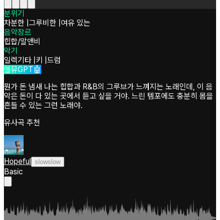
분위기
차분한
|
그루비한
|
여유 있는
음악장르
힙합/알앤비
악기
일렉기타
|
키
|
드럼
셀뮤GPT🤖
뭔가 돈 냄새 나는 힙합과 R&B의 그루브가 느껴지는 노래인데, 이 음
악은 돈이 다 있는 곳에서 듣고 싶을 거야. 느린 템포에도 충분히 몸을
흔들 수 있는 그런 노래야.
유사곡 추천
Hopeful
slowslow
Basic