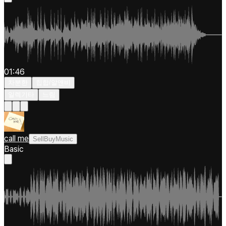
01:46
차분한
힙합/알앤비
일렉기타
느림
call me
SellBuyMusic
Basic