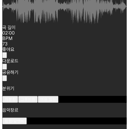
곡 길이
02:00
BPM
73
좋아요
다운로드
공유하기
분위기
차분한
그루비한
여유 있는
음악장르
힙합/알앤비