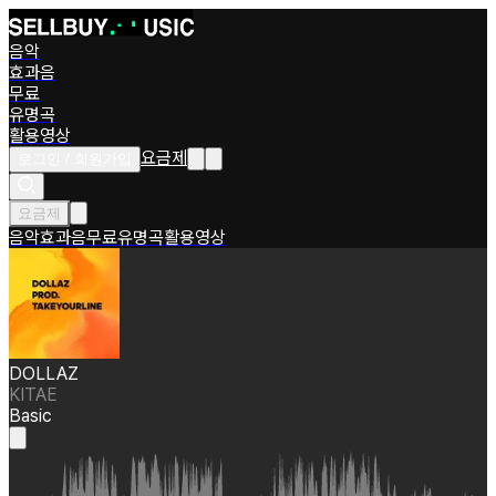
음악
효과음
무료
유명곡
활용영상
요금제
로그인 / 회원가입
요금제
음악
효과음
무료
유명곡
활용영상
DOLLAZ
KITAE
Basic