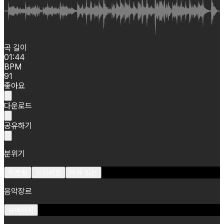
곡 길이
01:44
BPM
91
좋아요
다운로드
공유하기
분위기
차분한
부드러운
여유 있는
음악장르
뉴에이지