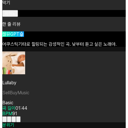
악기
피아노
한 줄 리뷰
셀뮤GPT🤖
어쿠스틱기타로
힐링되는
감성적인
곡.
낮부터
듣고
싶은
노래야.
Lullaby
SellBuyMusic
Basic
곡 길이
01:44
BPM
91
분위기