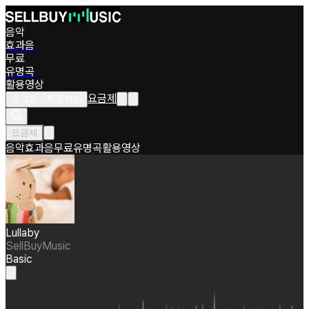
음악
효과음
무료
유명곡
활용영상
요금제
로그인 / 회원가입
요금제
음악
효과음
무료
유명곡
활용영상
Lullaby
SellBuyMusic
Basic