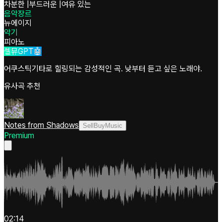
차분한
|
부드러운
|
여유 있는
음악장르
뉴에이지
악기
피아노
셀뮤GPT🤖
어쿠스틱기타로 힐링되는 감성적인 곡. 낮부터 듣고 싶은 노래야.
유사곡 추천
Notes from Shadows
SellBuyMusic
Premium
02:14