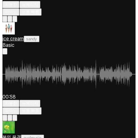
차분한
뉴에이지
피아노
보통 빠름
ice cream
sandy
Basic
00:58
차분한
뉴에이지
피아노
보통 빠름
봄의 물결
ayalmusic