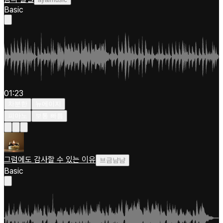
Basic
01:23
차분한
뉴에이지
피아노
보통 빠름
그럼에도 감사할 수 있는 이유
브금냠냠
Basic