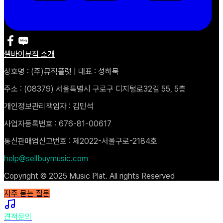
셀바이뮤직 소개
상호명 : (주)뮤직플랫 | 대표 : 성하묵
주소 : (08379) 서울특별시 구로구 디지털로32길 55, 5층
개인정보관리책임자 : 김민석
사업자등록번호 : 676-81-00617
통신판매업신고번호 : 제2022-서울구로-2184호
help@sellbuymusic.com
Copyright © 2025 Music Plat. All rights Reserved
자주 묻는 질문
견적문의