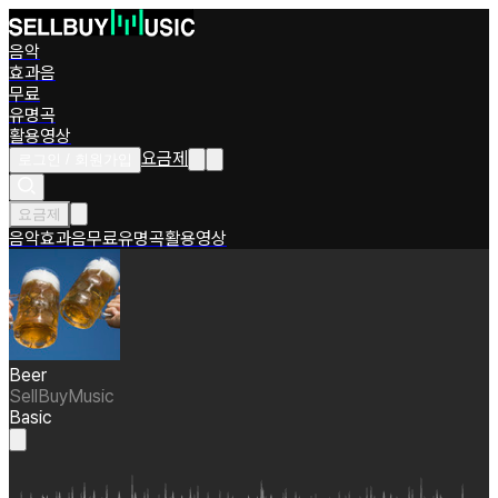
음악
효과음
무료
유명곡
활용영상
요금제
로그인 / 회원가입
요금제
음악
효과음
무료
유명곡
활용영상
Beer
SellBuyMusic
Basic