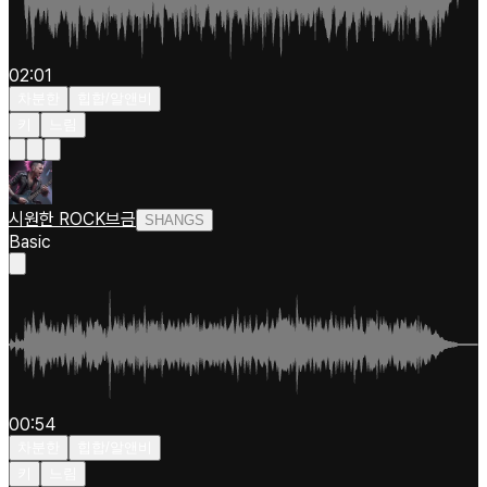
02:01
차분한
힙합/알앤비
키
느림
시원한 ROCK브금
SHANGS
Basic
00:54
차분한
힙합/알앤비
키
느림