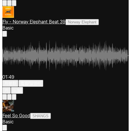
Fly - Norway Elephant Beat 39
Norway Elephant
Basic
01:49
차분한
힙합/알앤비
키
느림
Feel So Good
SHANGS
Basic