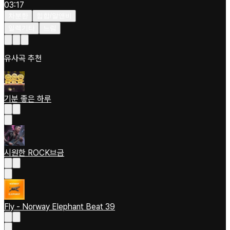
03:17
차분한
힙합/알앤비
일렉기타
느림
유사곡 추천
기분 좋은 하루
시원한 ROCK브금
Fly - Norway Elephant Beat 39