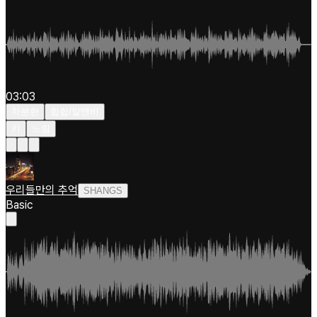
03:03
차분한
힙합/알앤비
키
느림
우리들만의 추억
SHANGS
Basic