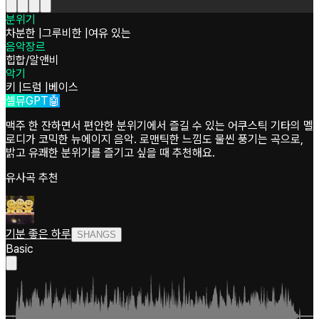
분위기
차분한
|
그루비한
|
여유 있는
음악장르
힙합/알앤비
악기
키
|
드럼
|
베이스
셀뮤GPT🤖
맥주 한 잔하면서 편안한 분위기에서 즐길 수 있는 어쿠스틱 기타의 멜
로디가 코믹한 뉴에이지 음악. 로맨틱한 느낌도 물씬 풍기는 곡으로,
밝고 유쾌한 분위기를 즐기고 싶을 때 추천해요.
유사곡 추천
기분 좋은 하루
SHANGS
Basic