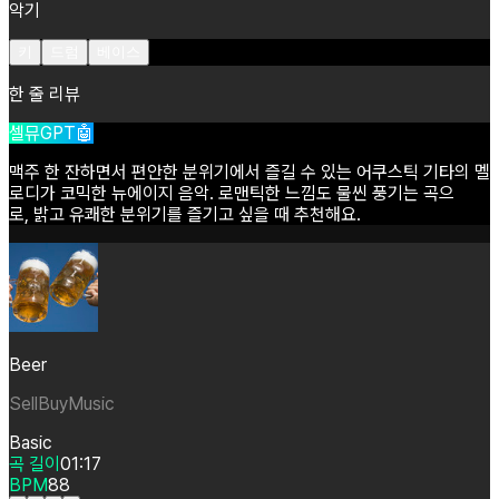
악기
키
드럼
베이스
한 줄 리뷰
셀뮤GPT🤖
맥주
한
잔하면서
편안한
분위기에서
즐길
수
있는
어쿠스틱
기타의
멜
로디가
코믹한
뉴에이지
음악.
로맨틱한
느낌도
물씬
풍기는
곡으
로,
밝고
유쾌한
분위기를
즐기고
싶을
때
추천해요.
Beer
SellBuyMusic
Basic
곡 길이
01:17
BPM
88