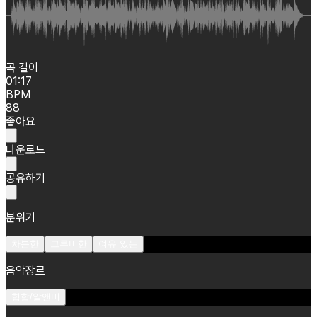
곡 길이
01:17
BPM
88
좋아요
다운로드
공유하기
분위기
차분한
그루비한
여유 있는
음악장르
힙합/알앤비