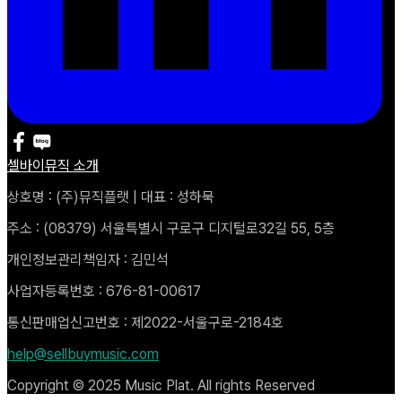
셀바이뮤직 소개
상호명 : (주)뮤직플랫 | 대표 : 성하묵
주소 : (08379) 서울특별시 구로구 디지털로32길 55, 5층
개인정보관리책임자 : 김민석
사업자등록번호 : 676-81-00617
통신판매업신고번호 : 제2022-서울구로-2184호
help@sellbuymusic.com
Copyright © 2025 Music Plat. All rights Reserved