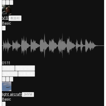
낮잠
휘모리
Basic
01:11
차분한
힙합/알앤비
일렉기타
보통 빠름
light aircraft
JHYM
Basic