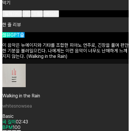
악기
일렉기타
키
드럼
베이스
한 줄 리뷰
셀뮤GPT🤖
이
음악은
뉴에이지와
기타를
조합한
피아노
연주로,
긴장을
풀며
편안
한
기분을
불러일으킨다.
나에게는
이런
음악이
너무도
난해하게
느껴
지지
않는다.
(Walking
in
the
Rain)
Walking in the Rain
whitesnowsea
Basic
곡 길이
02:43
BPM
100