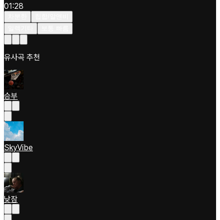
01:28
차분한
힙합/알앤비
일렉기타
보통 빠름
유사곡 추천
승부
SkyVibe
낮잠