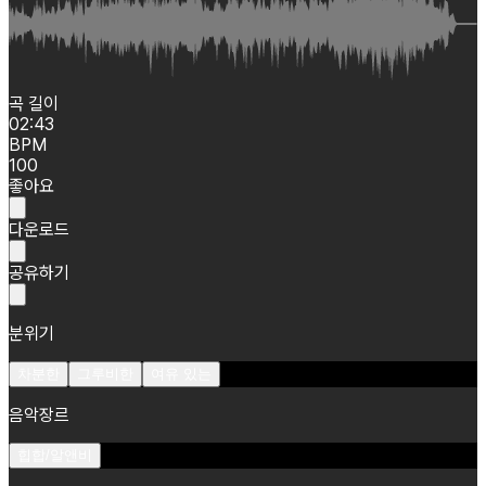
곡 길이
02:43
BPM
100
좋아요
다운로드
공유하기
분위기
차분한
그루비한
여유 있는
음악장르
힙합/알앤비