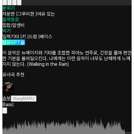
분위기
차분한
|
그루비한
|
여유 있는
음악장르
힙합/알앤비
악기
일렉기타
|
키
|
드럼
|
베이스
셀뮤GPT🤖
이 음악은 뉴에이지와 기타를 조합한 피아노 연주로, 긴장을 풀며 편안
한 기분을 불러일으킨다. 나에게는 이런 음악이 너무도 난해하게 느껴
지지 않는다. (Walking in the Rain)
유사곡 추천
승부
MangMARU
Basic