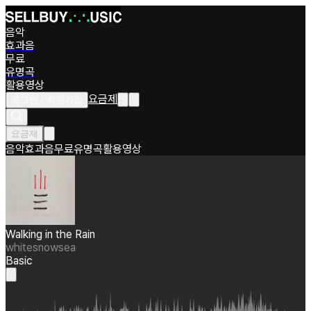
음악
효과음
무료
유명곡
활용영상
요금제
로그인 / 회원가입
요금제
음악
효과음
무료
유명곡
활용영상
Walking in the Rain
whitesnowsea
Basic