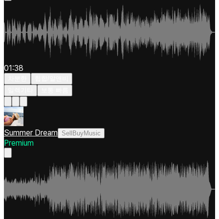
01:38
차분한
힙합/알앤비
일렉기타
보통 빠름
Summer Dream
SellBuyMusic
Premium